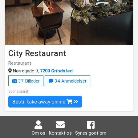
City Restaurant
Restaurant
Nørregade 9,
7200 Grindsted
37 Billeder
34 Anmeldelser
Sponsoreret
Bestil take away online
Om os
Kontakt os
Synes godt om