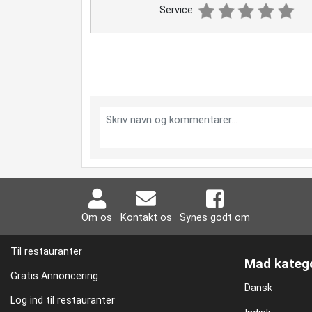
Service
Om os
Kontakt os
Synes godt om
Til restauranter
Mad katego
Gratis Annoncering
Dansk
Log ind til restauranter