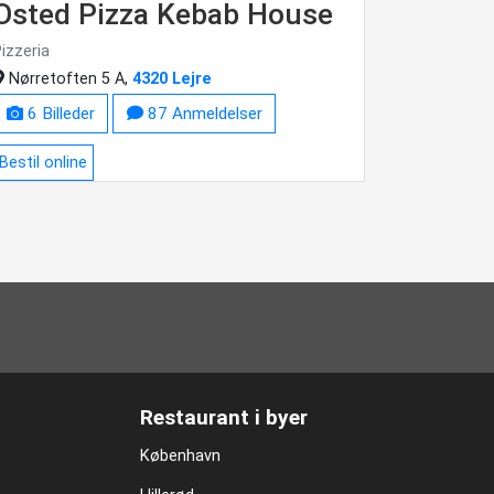
Osted Pizza Kebab House
izzeria
Nørretoften 5 A,
4320 Lejre
6 Billeder
87 Anmeldelser
Bestil online
Restaurant i byer
København