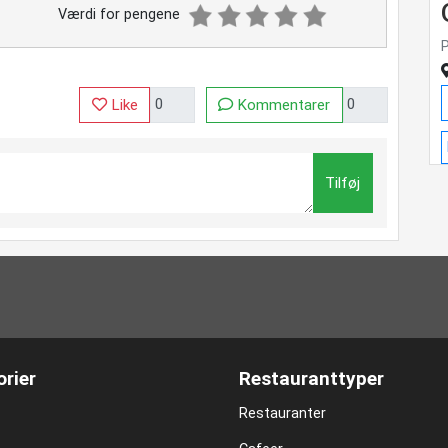
Værdi for pengene
P
Like
Kommentarer
Tilføj
rier
Restauranttyper
Restauranter