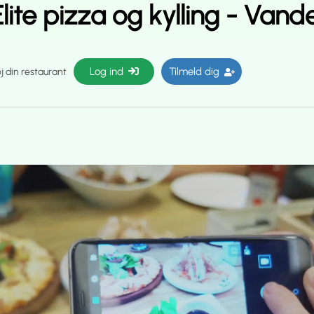
Elite pizza og kylling - Vande
Log ind
Tilmeld dig
øj din restaurant