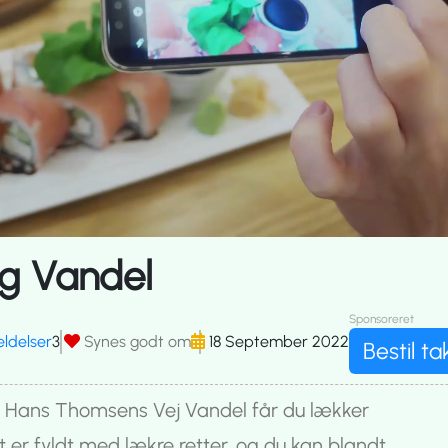
ing Vandel
Sponsoreret
ldelser
3
Synes godt om
18 September 2022
Bestil t
en Hans Thomsens Vej Vandel får du lækker
 er fyldt med lækre retter, og du kan blandt