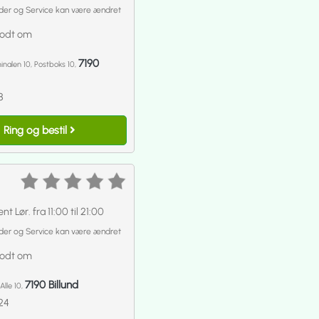
der og Service kan være ændret
godt om
7190
nalen 10, Postboks 10,
8
Ring og bestil
nt Lør. fra 11:00 til 21:00
der og Service kan være ændret
godt om
7190 Billund
lle 10,
24