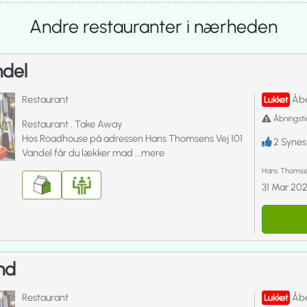
Andre restauranter i nærheden
del
Restaurant
Åbe
Lukket
Åbningsti
Restaurant
.
Take Away
Hos Roadhouse på adressen Hans Thomsens Vej 101
2
Synes
Vandel får du lækker mad ...
mere
Hans Thomsen
31 Mar 20
nd
Restaurant
Åbe
Lukket