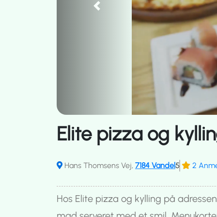
Previous
Elite pizza og kyll
Hans Thomsens Vej,
7184 Vandel
5
2 Anme
Hos Elite pizza og kylling på adress
mad serveret med et smil. Menukortet