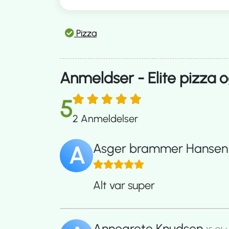
Pizza
Anmeldser - Elite pizza o
5
2
Anmeldelser
Asger brammer Hanse
A
Alt var super
Annegrete Knudsen