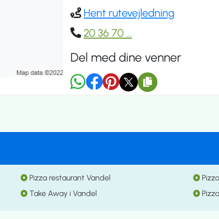
Hent rutevejledning
20 36 70
...
Del med dine venner
Pizza restaurant Vandel
Pizz
Take Away i Vandel
Pizz