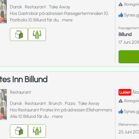
Åbningsti
Dansk
.
Restaurant
.
Take Away
Hos Gastrobar på adressen Passagerterminalen 10,
Synes 
Postboks 10 Billund får du ...
mere
Passagertermi
Billund
17 Juni 201
es Inn Billund
Restaurant
Åbe
Lukket
Åbningsti
Dansk
.
Restaurant
.
Brunch
.
Pizza
.
Take Away
Hos Restaurant Pirates Inn på adressen Ellehammers
Synes 
Alle 10 Billund får du ...
mere
Ellehammers A
25 Juni 20