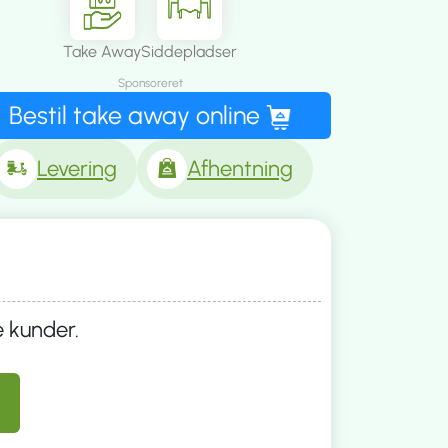
Take Away
Siddepladser
Sponsoreret
Bestil take away online
Levering
Afhentning
e kunder.