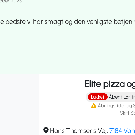
tober 2023
e bedste vi har smagt og den venligste betjening i
Elite pizza o
Lukket
Åbent Lør. fr
Åbningstider og 
Skift å
Hans Thomsens Vej,
7184 Van