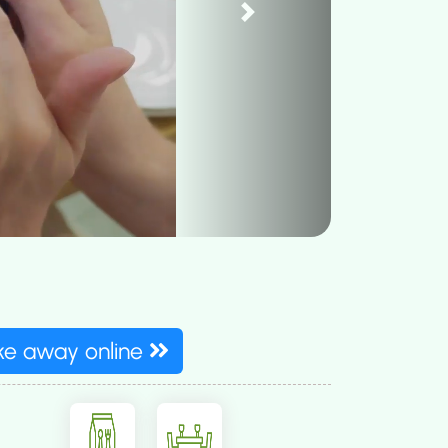
Next
ake away online