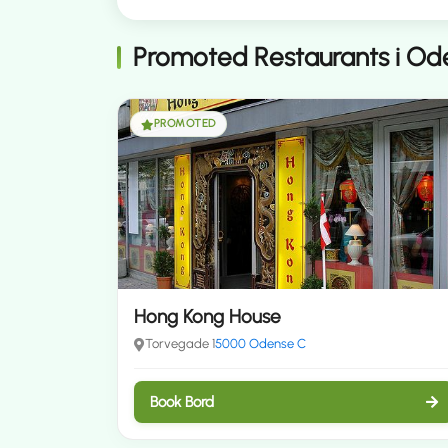
Promoted Restaurants i Od
PROMOTED
Hong Kong House
Torvegade 1
5000 Odense C
Book Bord