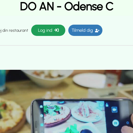
DO AN - Odense C
Log ind
Tilmeld dig
øj din restaurant