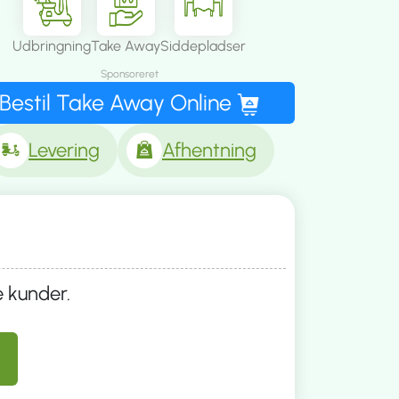
Udbringning
Take Away
Siddepladser
Sponsoreret
Bestil Take Away Online
Levering
Afhentning
e kunder.