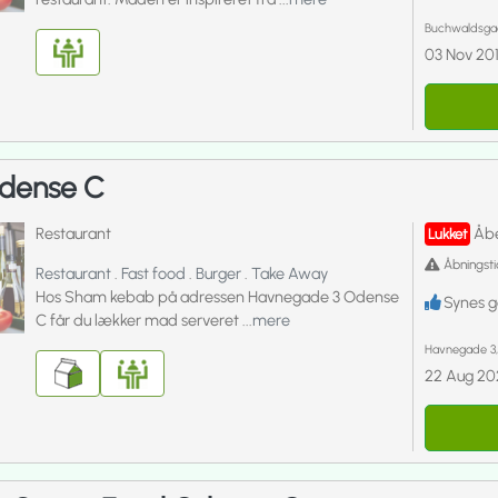
Buchwaldsgad
03 Nov 20
dense C
Restaurant
Åbe
Lukket
Åbningsti
Restaurant
.
Fast food
.
Burger
.
Take Away
Hos Sham kebab på adressen Havnegade 3 Odense
Synes 
C får du lækker mad serveret ...
mere
Havnegade 3
22 Aug 20