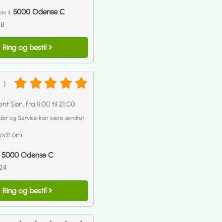
5000 Odense C
e 11,
18
Ring og bestil
1
nt Søn. fra 11:00 til 21:00
der og Service kan være ændret
godt om
5000 Odense C
,
24
Ring og bestil