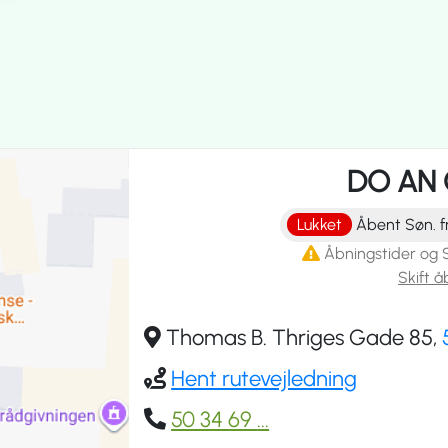
DO AN 
Lukket
Åbent Søn. fra
Åbningstider og 
Skift å
Thomas B. Thriges Gade 85,
Hent rutevejledning
50 34 69
...