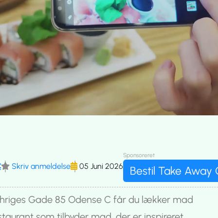
Sponsoreret
C
Skriv anmeldelse
05 Juni 2026
Bestil Take Away 
hriges Gade 85 Odense C får du lækker mad
taurant som tilbyder mad, der er inspireret