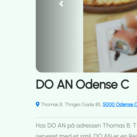
Previous
DO AN Odense C
Thomas B. Thriges Gade 85,
5000 Odense 
Hos DO AN på adressen Thomas B. T
serveret med et smil. DO AN er en Res