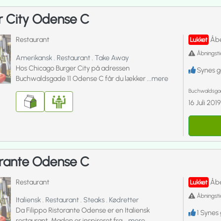
r City Odense C
Restaurant
Åbe
Lukket
Åbningsti
Amerikansk
.
Restaurant
.
Take Away
Hos Chicago Burger City på adressen
Synes 
Buchwaldsgade 11 Odense C får du lækker ...
mere
Buchwaldsgad
16 Juli 201
torante Odense C
Restaurant
Åbe
Lukket
Åbningsti
Italiensk
.
Restaurant
.
Steaks
.
Kødretter
Da Filippo Ristorante Odense er en Italiensk
1
Synes 
restaurant. Maden er inspireret fra ...
mere