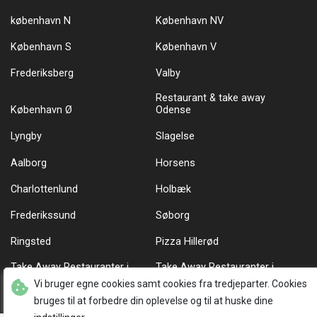
københavn N
København NV
København S
København V
Frederiksberg
Valby
Restaurant & take away
København Ø
Odense
Lyngby
Slagelse
Aalborg
Horsens
Charlottenlund
Holbæk
Frederikssund
Søborg
Ringsted
Pizza Hillerød
Take Away Restauranter i
Take Away Restauranter i
København Ø
København N
Vi bruger egne cookies samt cookies fra tredjeparter. Cookies
bruges til at forbedre din oplevelse og til at huske dine
Dansk mad i København
Pizza Take away i københavn