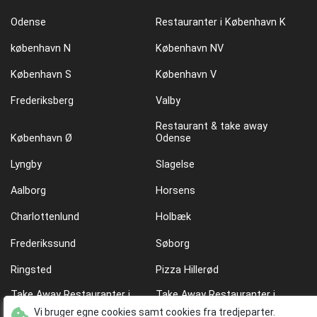
Odense
Restauranter i København K
københavn N
København NV
København S
København V
Frederiksberg
Valby
Restaurant & take away
København Ø
Odense
Lyngby
Slagelse
Aalborg
Horsens
Charlottenlund
Holbæk
Frederikssund
Søborg
Ringsted
Pizza Hillerød
Take Away Restauranter i
Take Away Restauranter i
København Ø
København N
Vi bruger egne cookies samt cookies fra tredjeparter.