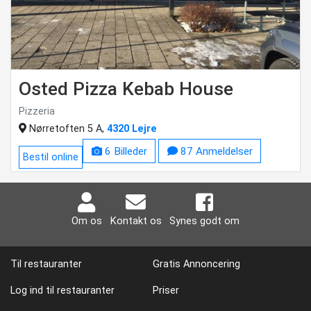
Osted Pizza Kebab House
Pizzeria
Nørretoften 5 A,
4320 Lejre
6 Billeder
87 Anmeldelser
Bestil online
Om os
Kontakt os
Synes godt om
Til restauranter
Gratis Annoncering
Log ind til restauranter
Priser