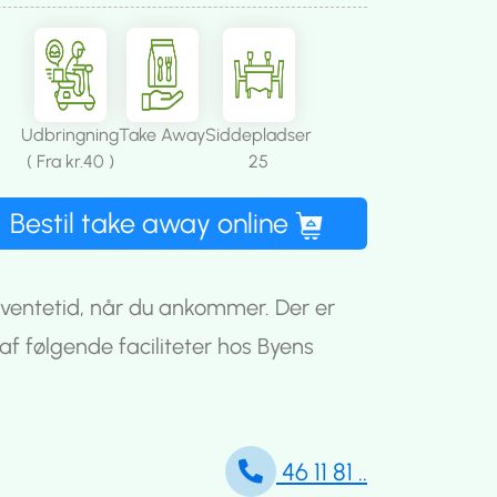
Udbringning
Take Away
Siddepladser
( Fra kr.40 )
25
Bestil take away online
u ventetid, når du ankommer. Der er
af følgende faciliteter hos Byens
46 11 81 ..