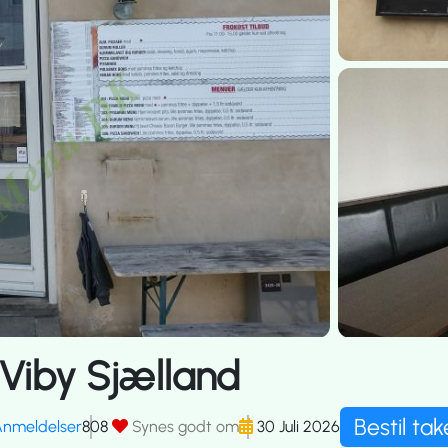
 Viby Sjælland
Bestil ta
Anmeldelser
808
Synes godt om
30 Juli 2026