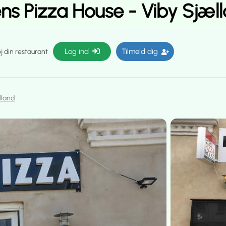
ns Pizza House - Viby Sjæl
Log ind
Tilmeld dig
øj din restaurant
lland