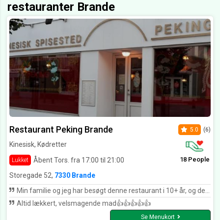
restauranter Brande
Restaurant Peking Brande
5.0
(6)
Kinesisk, Kødretter
18 People
Åbent Tors. fra 17:00 til 21:00
Lukket
Storegade 52,
7330 Brande
Min familie og jeg har besøgt denne restaurant i 10+ år, og de har aldrig skuffet os. Lækkert mad og venligt personale :)
Altid lækkert, velsmagende mad👍👍👍👍👍
Se Menukort