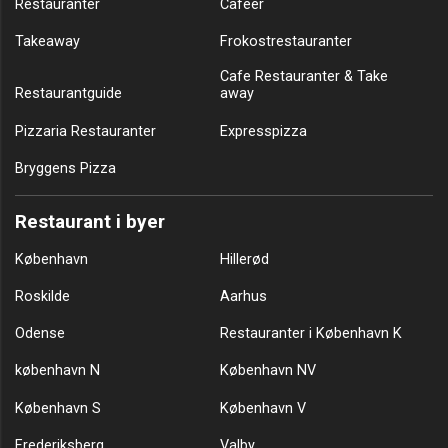
Restauranter
Cafeer
Takeaway
Frokostrestauranter
Cafe Restauranter & Take
Restaurantguide
away
Pizzaria Restauranter
Expresspizza
Bryggens Pizza
Restaurant i byer
København
Hillerød
Roskilde
Aarhus
Odense
Restauranter i København K
københavn N
København NV
København S
København V
Frederiksberg
Valby