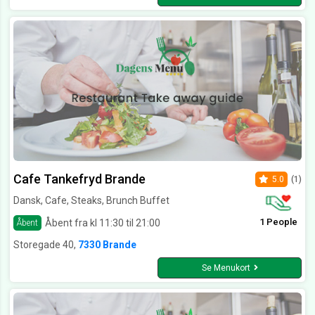
Cafe Tankefryd Brande
5.0
(1)
Dansk, Cafe, Steaks, Brunch Buffet
1 People
Åbent fra kl 11:30 til 21:00
Åbent
Storegade 40,
7330 Brande
Se Menukort