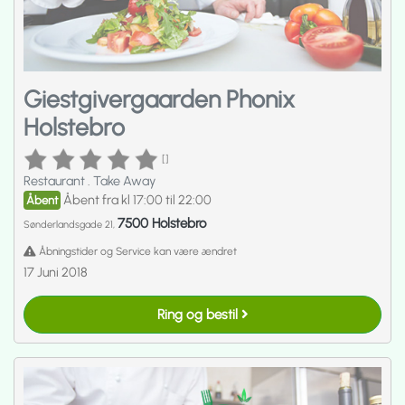
Giestgivergaarden Phonix
Holstebro
[]
Restaurant
.
Take Away
Åbent fra kl 17:00 til 22:00
Åbent
7500 Holstebro
Sønderlandsgade 21,
Åbningstider og Service kan være ændret
17 Juni 2018
Ring og bestil