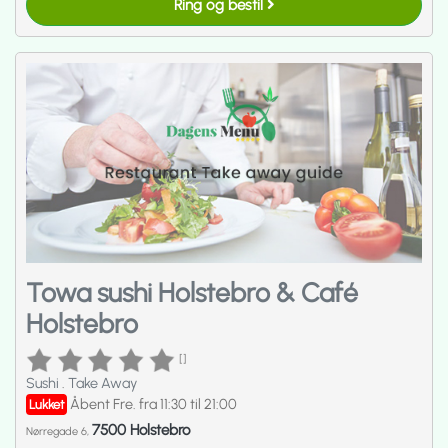
Ring og bestil
Towa sushi Holstebro & Café
Holstebro
[]
Sushi
.
Take Away
Åbent Fre. fra 11:30 til 21:00
Lukket
7500 Holstebro
Nørregade 6,