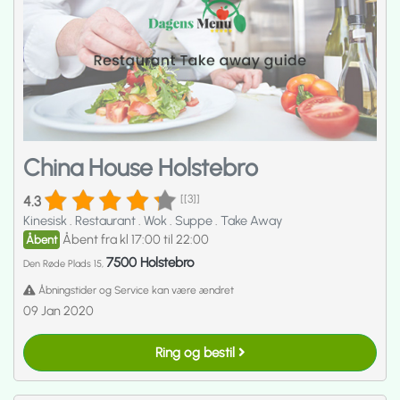
China House Holstebro
4.3
[[3]]
Kinesisk
.
Restaurant
.
Wok
.
Suppe
.
Take Away
Åbent fra kl 17:00 til 22:00
Åbent
7500 Holstebro
Den Røde Plads 15,
Åbningstider og Service kan være ændret
09 Jan 2020
Ring og bestil