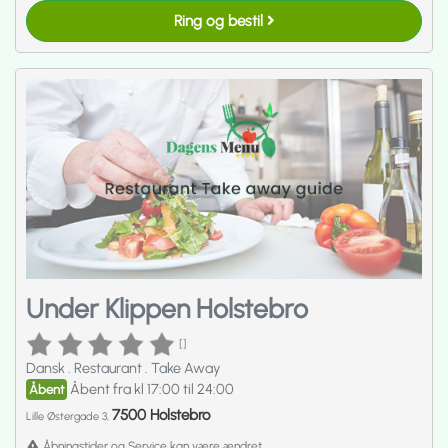
Ring og bestil
Under Klippen Holstebro
[]
Dansk
.
Restaurant
.
Take Away
Åbent fra kl 17:00 til 24:00
Åbent
7500 Holstebro
Lille Østergade 3,
Åbningstider og Service kan være ændret