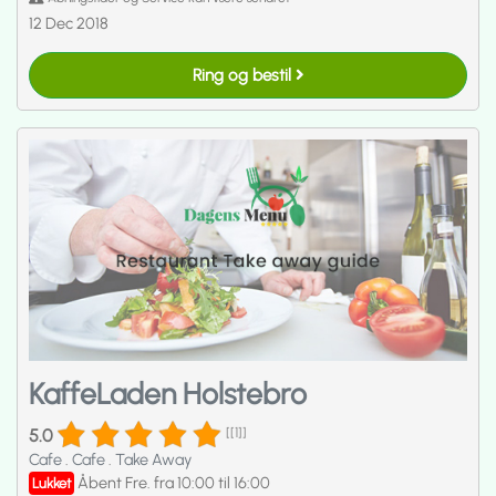
12 Dec 2018
Ring og bestil
KaffeLaden Holstebro
5.0
[[1]]
Cafe
.
Cafe
.
Take Away
Åbent Fre. fra 10:00 til 16:00
Lukket