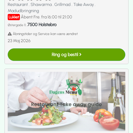
Restaurant
.
Shawarma
.
Grillmad
.
Take Away
.
Madudbringning
Åbent Fre. fra 16:00 til 21:00
Lukket
7500 Holstebro
Østergade 11,
Åbningstider og Service kan være ændret
23 Maj 2026
Ring og bestil