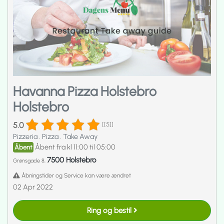
Havanna Pizza Holstebro
Holstebro
5.0
[[5]]
Pizzeria
.
Pizza
.
Take Away
Åbent fra kl 11:00 til 05:00
Åbent
7500 Holstebro
Grønsgade 8,
Åbningstider og Service kan være ændret
02 Apr 2022
Ring og bestil