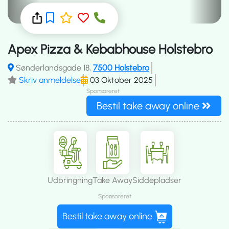
Apex Pizza & Kebabhouse Holstebro
Sønderlandsgade 18,
7500 Holstebro
Skriv anmeldelse
03 Oktober 2025
Sponsoreret
Bestil take away online
Udbringning
Take Away
Siddepladser
Sponsoreret
Bestil take away online