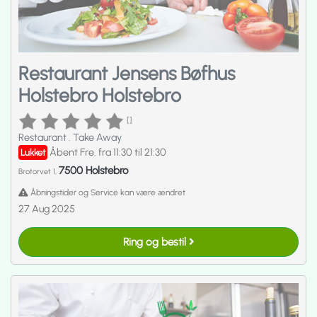
Restaurant Jensens Bøfhus
Holstebro Holstebro
[]
Restaurant
.
Take Away
Åbent Fre. fra 11:30 til 21:30
Lukket
7500 Holstebro
Brotorvet 1,
Åbningstider og Service kan være ændret
27 Aug 2025
Ring og bestil