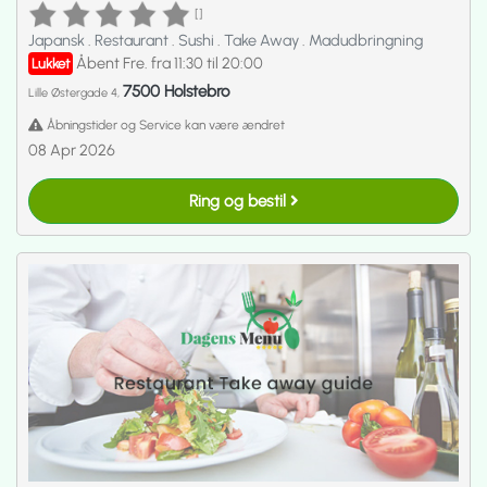
[]
Japansk
.
Restaurant
.
Sushi
.
Take Away
.
Madudbringning
Åbent Fre. fra 11:30 til 20:00
Lukket
7500 Holstebro
Lille Østergade 4,
Åbningstider og Service kan være ændret
08 Apr 2026
Ring og bestil