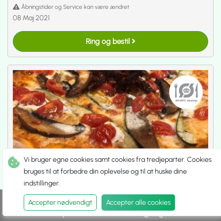
Åbningstider og Service kan være ændret
08 Maj 2021
Ring og bestil
Vi bruger egne cookies samt cookies fra tredjeparter. Cookies
bruges til at forbedre din oplevelse og til at huske dine
Restaurant Cooks Holstebro
indstillinger.
5.0
[[3]]
Accepter nødvendigt
Accepter alle cookies
Europæisk
.
Restaurant
.
Steaks
.
Tapas
.
Take Away
Spis ude
Hent selv
Udbringning