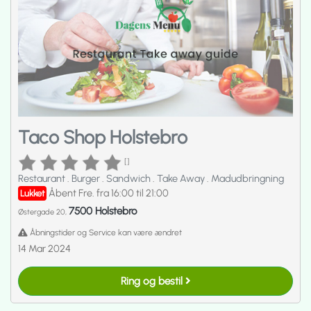
Taco Shop Holstebro
[]
Restaurant
.
Burger
.
Sandwich
.
Take Away
.
Madudbringning
Åbent Fre. fra 16:00 til 21:00
Lukket
7500 Holstebro
Østergade 20,
Åbningstider og Service kan være ændret
14 Mar 2024
Ring og bestil