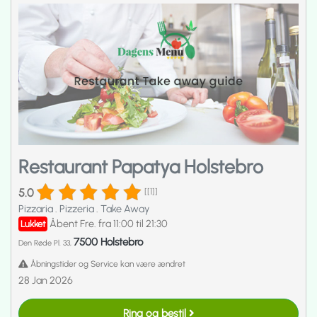
Restaurant Papatya Holstebro
5.0
[[1]]
Pizzaria
.
Pizzeria
.
Take Away
Åbent Fre. fra 11:00 til 21:30
Lukket
7500 Holstebro
Den Røde Pl. 33,
Åbningstider og Service kan være ændret
28 Jan 2026
Ring og bestil