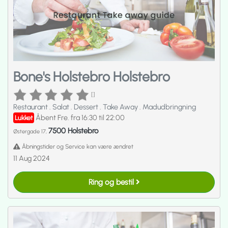
Bone's Holstebro Holstebro
[]
Restaurant
.
Salat
.
Dessert
.
Take Away
.
Madudbringning
Åbent Fre. fra 16:30 til 22:00
Lukket
7500 Holstebro
Østergade 17,
Åbningstider og Service kan være ændret
11 Aug 2024
Ring og bestil