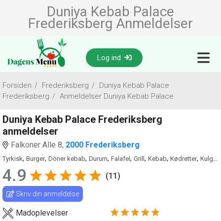
Duniya Kebab Palace
Frederiksberg Anmeldelser
Log ind
Forsiden
/
Frederiksberg
/
Duniya Kebab Palace
Frederiksberg
/
Anmeldelser Duniya Kebab Palace
Duniya Kebab Palace Frederiksberg
anmeldelser
Falkoner Alle 8,
2000 Frederiksberg
,
,
,
,
,
,
,
,
Tyrkisk
Burger
Döner kebab
Durum
Falafel
Grill
Kebab
Kødretter
Kulgrill
4.9
(11)
Skriv din anmeldelse
Madoplevelser