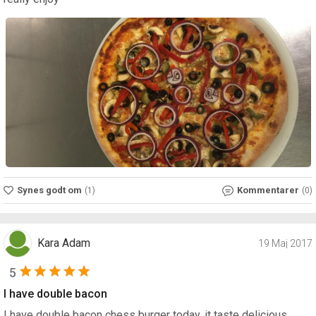
Synes godt om
Kommentarer
(1)
(0)
Kara Adam
19 Maj 2017
5
I have double bacon
I have double bacon chess burger today, it taste delicious