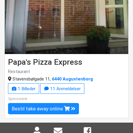
Papa's Pizza Express
Restaurant
Stavensbølgade 11,
6440 Augustenborg
1 Billeder
11 Anmeldelser
Sponsoreret
Bestil take away online