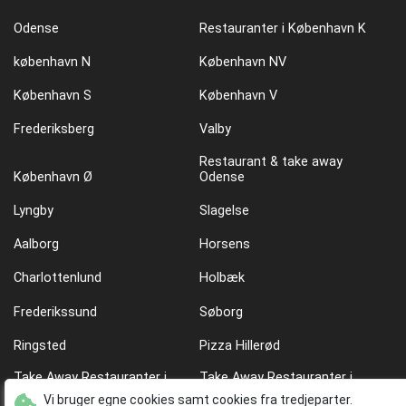
Odense
Restauranter i København K
københavn N
København NV
København S
København V
Frederiksberg
Valby
Restaurant & take away
København Ø
Odense
Lyngby
Slagelse
Aalborg
Horsens
Charlottenlund
Holbæk
Frederikssund
Søborg
Ringsted
Pizza Hillerød
Take Away Restauranter i
Take Away Restauranter i
København Ø
København N
Vi bruger egne cookies samt cookies fra tredjeparter.