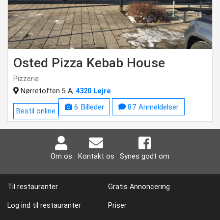
Osted Pizza Kebab House
Pizzeria
Nørretoften 5 A,
4320 Lejre
6 Billeder
87 Anmeldelser
Bestil online
Om os
Kontakt os
Synes godt om
Til restauranter
Gratis Annoncering
Log ind til restauranter
Priser