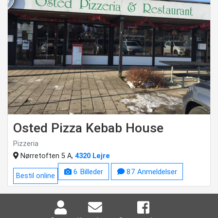
Osted Pizza Kebab House
Pizzeria
Nørretoften 5 A,
4320 Lejre
6 Billeder
87 Anmeldelser
Bestil online