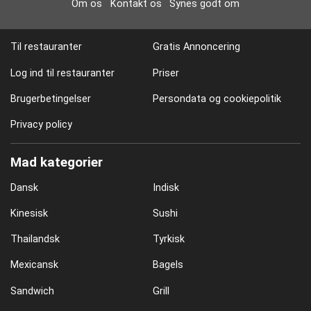
Om os
Kontakt os
Synes godt om
Til restauranter
Gratis Annoncering
Log ind til restauranter
Priser
Brugerbetingelser
Persondata og cookiepolitik
Privacy policy
Mad kategorier
Dansk
Indisk
Kinesisk
Sushi
Thailandsk
Tyrkisk
Mexicansk
Bagels
Sandwich
Grill