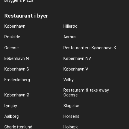
Bryggens Pizza
Restaurant i byer
København
Hillerød
Roskilde
Aarhus
Odense
Restauranter i København K
københavn N
København NV
København S
København V
Frederiksberg
Valby
Restaurant & take away
København Ø
Odense
Lyngby
Slagelse
Aalborg
Horsens
Charlottenlund
Holbæk