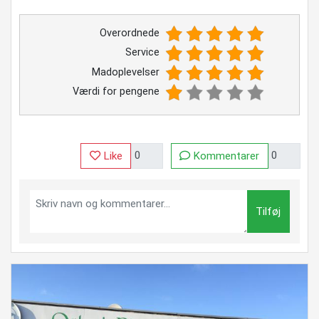
Overordnede
Service
Madoplevelser
Værdi for pengene
Like
Kommentarer
Tilføj