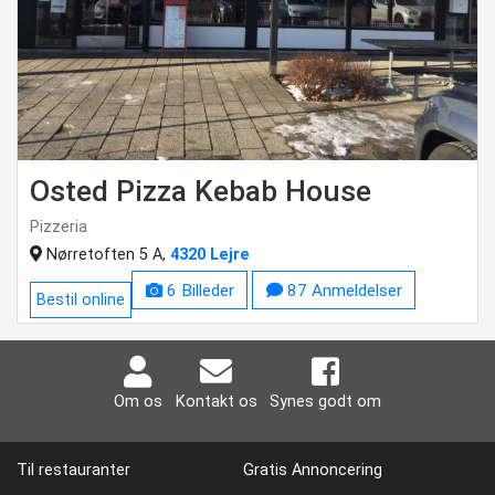
Osted Pizza Kebab House
Pizzeria
Nørretoften 5 A,
4320 Lejre
6 Billeder
87 Anmeldelser
Bestil online
Om os
Kontakt os
Synes godt om
Til restauranter
Gratis Annoncering