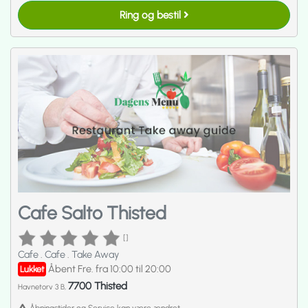
Ring og bestil
Cafe Salto Thisted
[]
Cafe
.
Cafe
.
Take Away
Åbent Fre. fra 10:00 til 20:00
Lukket
7700 Thisted
Havnetorv 3 B,
Åbningstider og Service kan være ændret