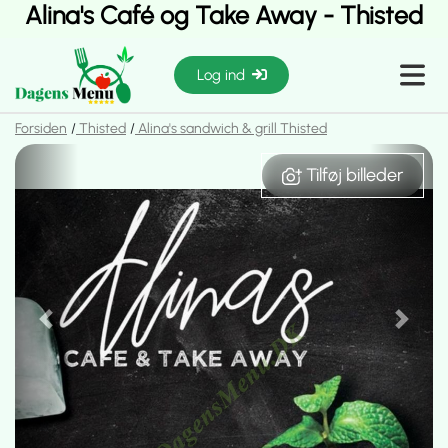
Alina's Café og Take Away - Thisted
Log ind
Forsiden
Thisted
Alina's sandwich & grill Thisted
Tilføj billeder
Tilføj billeder
Previous
Next