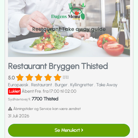
Restaurant Bryggen Thisted
5.0
[[1]]
Europæisk
.
Restaurant
.
Burger
.
Kyllingretter
.
Take Away
Åbent Fre. fra 17:00 til 02:00
Lukket
7700 Thisted
Sydhavnsvej 9,
Åbningstider og Service kan være ændret
31 Juli 2026
Se Menukort