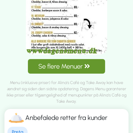
Se flere Menuer
Menu (inklusive priser) for Alina's Café og Take Away kan have
ændret sig siden den sidste opdatering. Dagens Menu garanterer
ikke priser eller tilgængelighed af menupunkter på Alina's Café og
Take Away.
Anbefalede retter fra kunder
Pasta