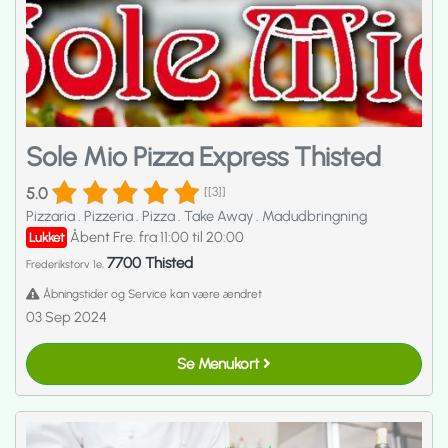
Sole Mio Pizza Express Thisted
5.0
[[3]]
Pizzaria
.
Pizzeria
.
Pizza
.
Take Away
.
Madudbringning
Åbent Fre. fra 11:00 til 20:00
Lukket
7700 Thisted
Frederikstorv 1e,
Åbningstider og Service kan være ændret
03 Sep 2024
Se Menukort