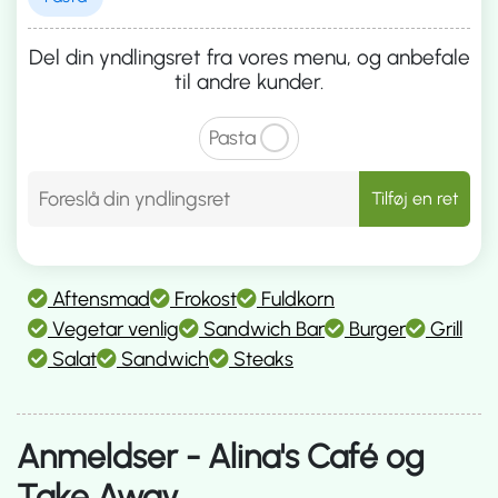
Del din yndlingsret fra vores menu, og anbefale
til andre kunder.
Pasta
Tilføj en ret
Aftensmad
Frokost
Fuldkorn
Vegetar venlig
Sandwich Bar
Burger
Grill
Salat
Sandwich
Steaks
Anmeldser - Alina's Café og
Take Away