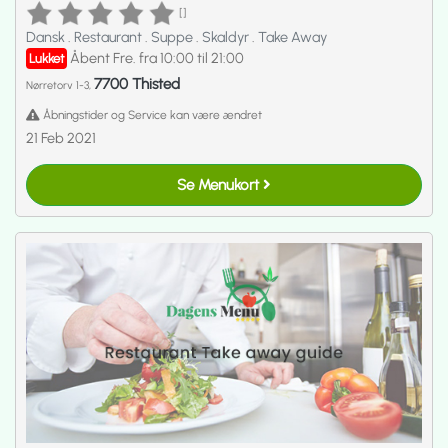
[]
Dansk
.
Restaurant
.
Suppe
.
Skaldyr
.
Take Away
Åbent Fre. fra 10:00 til 21:00
Lukket
7700 Thisted
Nørretorv 1-3,
Åbningstider og Service kan være ændret
21 Feb 2021
Se Menukort