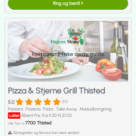
Ring og bestil
Pizza & Stjerne Grill Thisted
5.0
[[1]]
Pizzaria
.
Pizzeria
.
Pizza
.
Take Away
.
Madudbringning
Åbent Fre. fra 11:30 til 21:00
Lukket
7700 Thisted
Lille Torv 6,
Åbningstider og Service kan være ændret