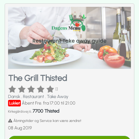
The Grill Thisted
[]
Dansk
.
Restaurant
.
Take Away
Åbent Fre. fra 17:00 til 21:00
Lukket
7700 Thisted
Kirkegårdsvej 6,
Åbningstider og Service kan være ændret
08 Aug 2019