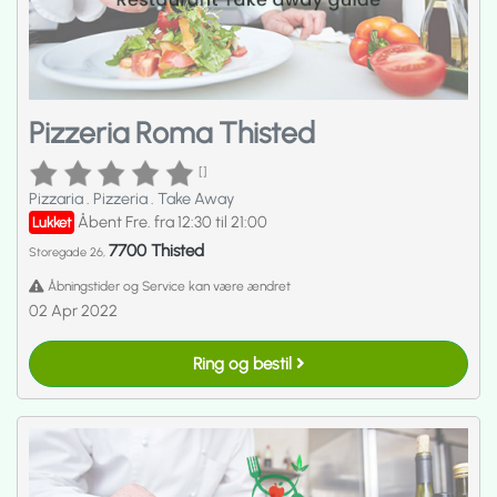
Pizzeria Roma Thisted
[]
Pizzaria
.
Pizzeria
.
Take Away
Åbent Fre. fra 12:30 til 21:00
Lukket
7700 Thisted
Storegade 26,
Åbningstider og Service kan være ændret
02 Apr 2022
Ring og bestil