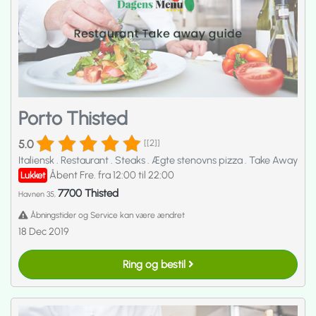
Porto Thisted
5.0
[[2]]
Italiensk
.
Restaurant
.
Steaks
.
Ægte stenovns pizza
.
Take Away
Åbent Fre. fra 12:00 til 22:00
Lukket
7700 Thisted
Havnen 35,
Åbningstider og Service kan være ændret
18 Dec 2019
Ring og bestil