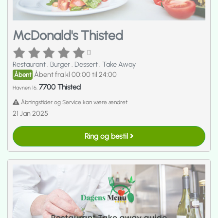
McDonald's Thisted
[]
Restaurant
.
Burger
.
Dessert
.
Take Away
Åbent fra kl 00:00 til 24:00
Åbent
7700 Thisted
Havnen 16,
Åbningstider og Service kan være ændret
21 Jan 2025
Ring og bestil