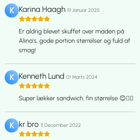
Karina Haagh
K
19 Januar 2025
Er aldrig blevet skuffet over maden på
Alina's, gode portion størrelser og fuld af
smag!
Kenneth Lund
K
01 Marts 2024
Super lækker sandwich, fin størrelse 😊👍🏼
kr bro
K
11 December 2022