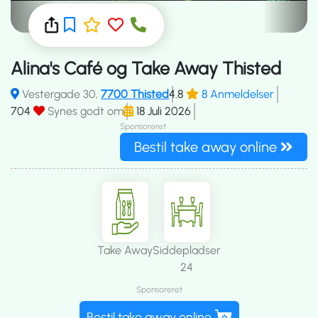
Alina's Café og Take Away Thisted
Vestergade 30,
7700 Thisted
4.8
8 Anmeldelser
704
Synes godt om
18 Juli 2026
Sponsoreret
Bestil take away online
Take Away
Siddepladser
24
Sponsoreret
Bestil take away online