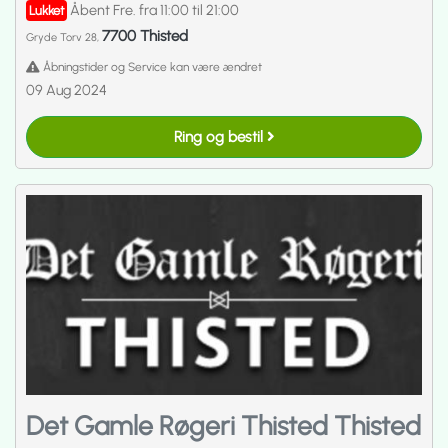
Åbent Fre. fra 11:00 til 21:00
Lukket
7700 Thisted
Gryde Torv 28,
Åbningstider og Service kan være ændret
09 Aug 2024
Ring og bestil
Det Gamle Røgeri Thisted Thisted