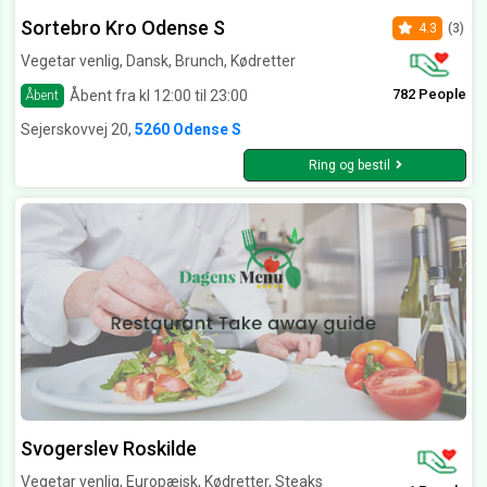
Sortebro Kro Odense S
4.3
(3)
Vegetar venlig, Dansk, Brunch, Kødretter
782 People
Åbent fra kl 12:00 til 23:00
Åbent
Sejerskovvej 20,
5260 Odense S
Ring og bestil
Svogerslev Roskilde
Vegetar venlig, Europæisk, Kødretter, Steaks