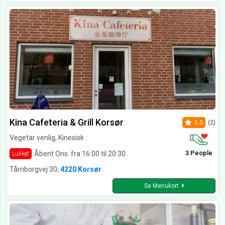
Kina Cafeteria & Grill Korsør
5.0
(2)
Vegetar venlig, Kinesisk
3 People
Åbent Ons. fra 16:00 til 20:30
Lukket
Tårnborgvej 30,
4220 Korsør
Se Menukort