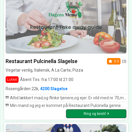
Restaurant Pulcinella Slagelse
5.0
(2)
Vegetar venlig, Italiensk, A La Carte, Pizza
Åbent Tirs. fra 17:00 til 21:00
Lukket
Rosengården 22k,
4200 Slagelse
Altid lækkert mad,og flinke tjenere,og ejer. Er vild med nr 70,men prøver da nogen gange noget andet. Elsker at side ved springvandet om sommeren.
Min mand og jeg er kommet på Restaurant Pulcinella gennem flere år og har stort set været tilfredse hver gang.... Vi nyder den velsmagende mad i de hyggelige omgivelser og kan varm anbefale Restaurant Pulcinella
Ring og bestil