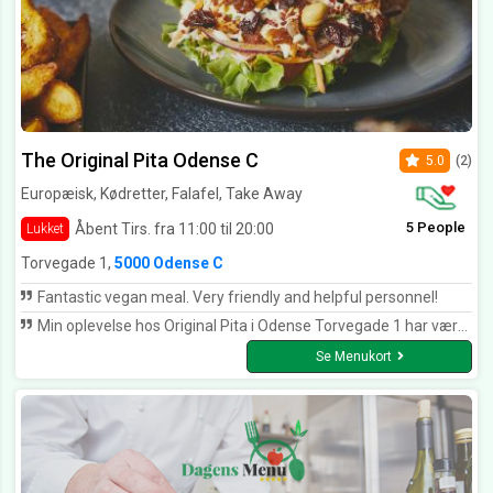
The Original Pita Odense C
5.0
(2)
Europæisk, Kødretter, Falafel, Take Away
5 People
Åbent Tirs. fra 11:00 til 20:00
Lukket
Torvegade 1,
5000 Odense C
Fantastic vegan meal. Very friendly and helpful personnel!
Min oplevelse hos Original Pita i Odense Torvegade 1 har været en oplevelse, som jeg længe vil mindes om. Deres marineret kylling smager fantastisk. Især deres hjemmelavet brød og dressinger.
Se Menukort