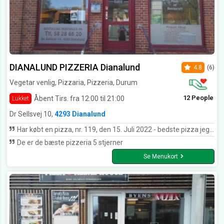
DIANALUND PIZZERIA Dianalund
4.8
(6)
Vegetar venlig, Pizzaria, Pizzeria, Durum
12 People
Åbent Tirs. fra 12:00 til 21:00
Lukket
Dr Sellsvej 10,
4293 Dianalund
Har købt en pizza, nr. 119, den 15. Juli 2022 - bedste pizza jeg har fået i lang tid! Og god betjening!
De er de bæste pizzeria 5 stjerner
Se Menukort