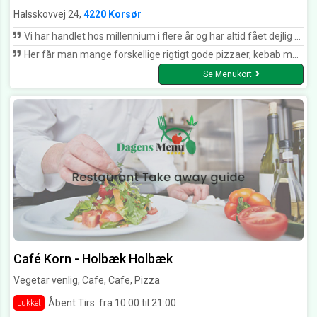
Halsskovvej 24,
4220 Korsør
Vi har handlet hos millennium i flere år og har altid fået dejlig mad jeg vil især fremhæve kylling med pomfritter som jeg synes er lækker og saftig med altid sprøde pomfritter
Her får man mange forskellige rigtigt gode pizzaer, kebab mm. Kan bestille, hente eller bringer ud, samt spise i restauranten.
Se Menukort
Café Korn - Holbæk Holbæk
Vegetar venlig, Cafe, Cafe, Pizza
Åbent Tirs. fra 10:00 til 21:00
Lukket