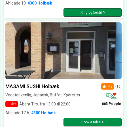
Ahlgade 10,
4300 Holbæk
Ring og bestil
MASAMI SUSHI Holbæk
4.8
(16)
Vegetar venlig, Japansk, Buffet, Kødretter
663 People
Åbent Tirs. fra 13:00 til 22:00
Lukket
Ahlgade 17 A,
4300 Holbæk
Book a table