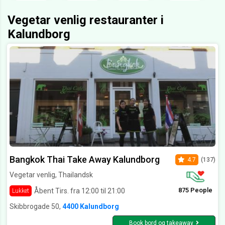
Vegetar venlig restauranter i
Kalundborg
Bangkok Thai Take Away Kalundborg
4.7
(137)
Vegetar venlig, Thailandsk
875 People
Åbent Tirs. fra 12:00 til 21:00
Lukket
Skibbrogade 50,
4400 Kalundborg
Book bord og takeaway