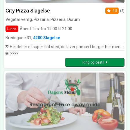
City Pizza Slagelse
4.5
(2)
Vegetar venlig, Pizzaria, Pizzeria, Durum
Åbent Tirs. fra 12:00 til 21:00
Lukket
Bredegade 31,
4200 Slagelse
Hej det er et super fint sted, de laver primært burger her men også pizza. Smager super godt og hurtig levering. Syntes det er sjovt at se kommentar hvor der gives lav lav rating men til gengæld skrives der også de bruger det "tit" og at den fik 1-2/5 fordi der var også i? Husk at man kan skrive til stedet hvis man har fåret forkert og hvis man har været der 20-25 gange kan der squ være en menneskelig fejl :/ ja det er ikke roboter der stå i køkknet.
????
Ring og bestil