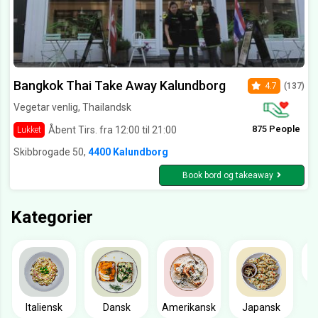
Bangkok Thai Take Away Kalundborg
4.7
(137)
Vegetar venlig, Thailandsk
875 People
Åbent Tirs. fra 12:00 til 21:00
Lukket
Skibbrogade 50,
4400 Kalundborg
Book bord og takeaway
Kategorier
Italiensk
Dansk
Amerikansk
Japansk