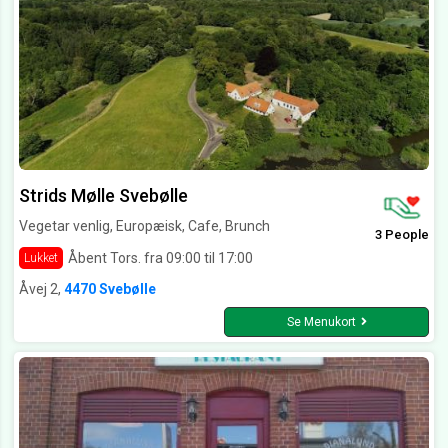
Strids Mølle Svebølle
Vegetar venlig, Europæisk, Cafe, Brunch
3 People
Åbent Tors. fra 09:00 til 17:00
Lukket
Åvej 2,
4470 Svebølle
Se Menukort