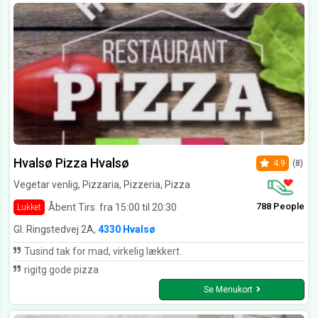
Hvalsø Pizza Hvalsø
4.9
(8)
Vegetar venlig, Pizzaria, Pizzeria, Pizza
788 People
Åbent Tirs. fra 15:00 til 20:30
Lukket
Gl. Ringstedvej 2A,
4330 Hvalsø
Tusind tak for mad, virkelig lækkert.
rigitg gode pizza
Se Menukort