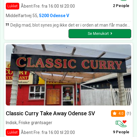
2 People
Åbent Fre. fra 16:00 til 20:00
Lukket
Middelfartvej 55,
5200 Odense V
Dejlig mad, blot synes jeg ikke det er i orden at man får maden stoppet i poser a 12.-kr stykket uden at blive orienteret om dette. Vi havde selv pose med men det blev ignoreret.
Se Menukort
Classic Curry Take Away Odense SV
4.0
(1)
Indisk, Friske grøntsager
9 People
Åbent Fre. fra 16:00 til 20:00
Lukket