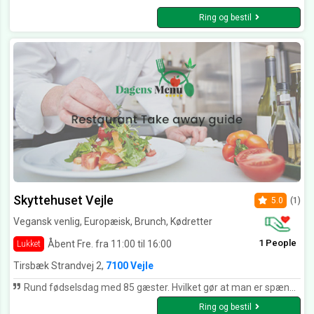
Ring og bestil
Skyttehuset Vejle
5.0
(1)
Vegansk venlig, Europæisk, Brunch, Kødretter
1 People
Åbent Fre. fra 11:00 til 16:00
Lukket
Tirsbæk Strandvej 2,
7100 Vejle
Rund fødselsdag med 85 gæster. Hvilket gør at man er spændt på om alt klapper. Det gjorde det over forventning. Alt klappede til 10 stjerne og lidt mere. Tak for en god dag
Ring og bestil