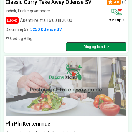
Classic Curry Take Away Odense SV
4.0
(1)
Indisk, Friske grøntsager
9 People
Åbent Fre. fra 16:00 til 20:00
Lukket
Dalumvej 69,
5250 Odense SV
God og Billig
Ring og bestil
Phi Phi Kerteminde