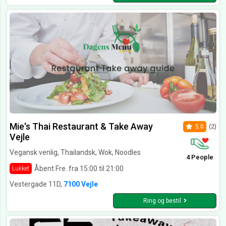
Mie's Thai Restaurant & Take Away
5.0
(2)
Vejle
Vegansk venlig, Thailandsk, Wok, Noodles
4 People
Åbent Fre. fra 15:00 til 21:00
Lukket
Vestergade 11D,
7100 Vejle
Ring og bestil