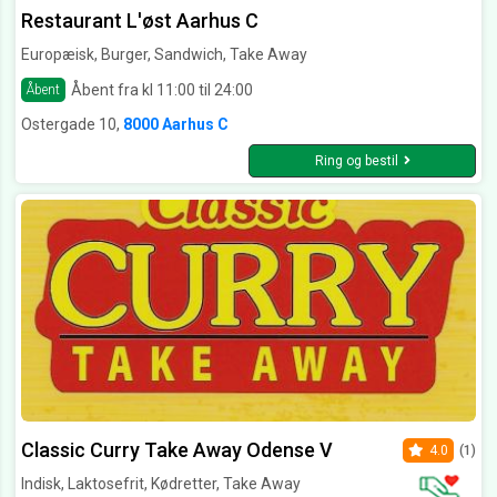
Restaurant L'øst Aarhus C
Europæisk, Burger, Sandwich, Take Away
Åbent fra kl 11:00 til 24:00
Åbent
Ostergade 10,
8000 Aarhus C
Ring og bestil
Classic Curry Take Away Odense V
4.0
(1)
Indisk, Laktosefrit, Kødretter, Take Away