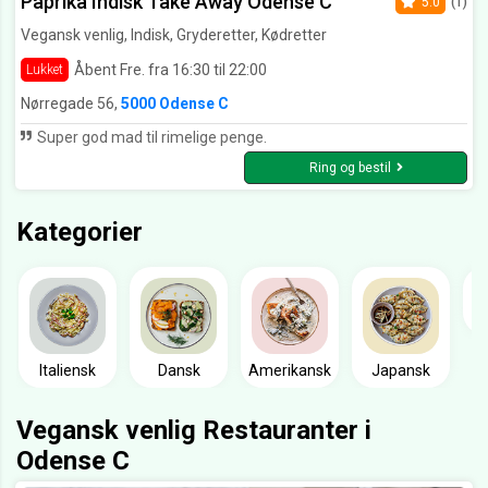
Paprika Indisk Take Away Odense C
5.0
(1)
Vegansk venlig, Indisk, Gryderetter, Kødretter
Åbent Fre. fra 16:30 til 22:00
Lukket
Nørregade 56,
5000 Odense C
Super god mad til rimelige penge.
Ring og bestil
Kategorier
Italiensk
Dansk
Amerikansk
Japansk
Vegansk venlig Restauranter i
Odense C