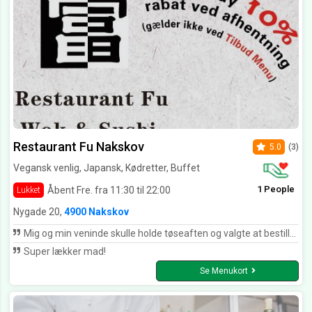
Restaurant Fu Nakskov
5.0
(3)
Vegansk venlig, Japansk, Kødretter, Buffet
1 People
Åbent Fre. fra 11:30 til 22:00
Lukket
Nygade 20,
4900 Nakskov
Mig og min veninde skulle holde tøseaften og valgte at bestille sushi. Vi bestilte en påske party menu med 70 stk samt tangsalat og edemamebønner. Vi får et opkald lidt senere på aftenen da der var problemer med riskogeren og derfor ville de informere det blev en halv time forsinket. Vi kommer og afhenter maden med super god service og havde fået en ekstra tangsalat med gratis pga forsinkelsen. Den unge dreng er super dygtig og god til at give kunderne en dejlig oplevelse hver eneste gang man bestiller hos fu. Maden var som altid velforberedt og smagte utrolig godt. Tak for denne gang, vi ses snart igen
Super lækker mad!
Se Menukort