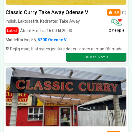
Classic Curry Take Away Odense V
4.0
(1)
Indisk, Laktosefrit, Kødretter, Take Away
2 People
Åbent Fre. fra 16:00 til 20:00
Lukket
Middelfartvej 55,
5200 Odense V
Dejlig mad, blot synes jeg ikke det er i orden at man får maden stoppet i poser a 12.-kr stykket uden at blive orienteret om dette. Vi havde selv pose med men det blev ignoreret.
Se Menukort