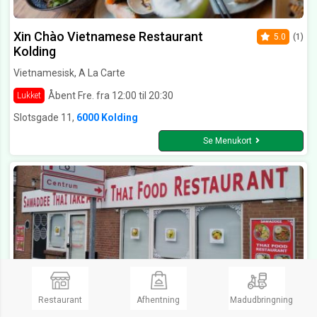
Xin Chào Vietnamese Restaurant
5.0
(1)
Kolding
Vietnamesisk, A La Carte
Åbent Fre. fra 12:00 til 20:30
Lukket
Slotsgade 11,
6000 Kolding
Se Menukort
Restaurant
Afhentning
Madudbringning