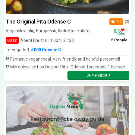
The Original Pita Odense C
5.0
(2)
Vegansk venlig, Europæisk, Kødretter, Falafel
5 People
Åbent Fre. fra 11:00 til 21:30
Lukket
Torvegade 1,
5000 Odense C
Fantastic vegan meal. Very friendly and helpful personnel!
Min oplevelse hos Original Pita i Odense Torvegade 1 har været en oplevelse, som jeg længe vil mindes om. Deres marineret kylling smager fantastisk. Især deres hjemmelavet brød og dressinger.
Se Menukort