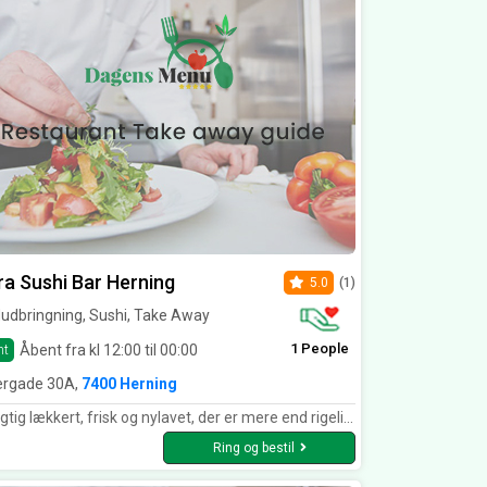
ra Sushi Bar Herning
5.0
(1)
udbringning, Sushi, Take Away
1 People
Åbent fra kl 12:00 til 00:00
nt
ergade 30A,
7400 Herning
, frisk og nylavet, der er mere end rigeligt af alt, må faktisk sige at deres portioner af erdam bønner er for store. Det der skulle være varmt var varmt, vi var 6 personer til frokost og alle er enige om af det ikke er sidste gang vi kommer her. Vil anbefale stedet, og har kun ros til personalet, maden og stedet.
Ring og bestil