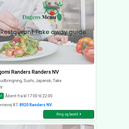
gomi Randers Randers NV
dbringning, Sushi, Japansk, Take
y
Åbent fra kl 17:00 til 22:00
nt
rnevej 87,
8920 Randers NV
Ring og bestil