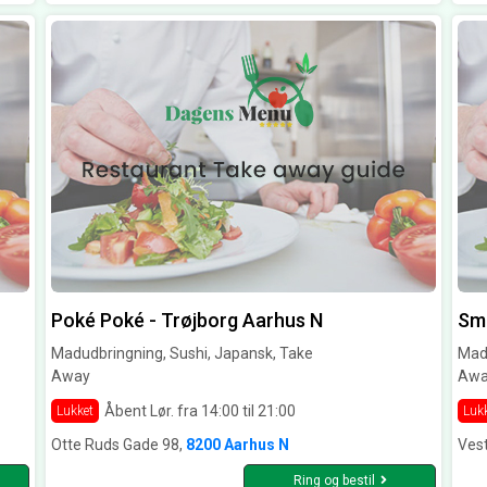
Poké Poké - Trøjborg Aarhus N
Sma
Madudbringning, Sushi, Japansk, Take
Madu
Away
Awa
Åbent Lør. fra 14:00 til 21:00
Lukket
Luk
Otte Ruds Gade 98,
8200 Aarhus N
Vest
Ring og bestil