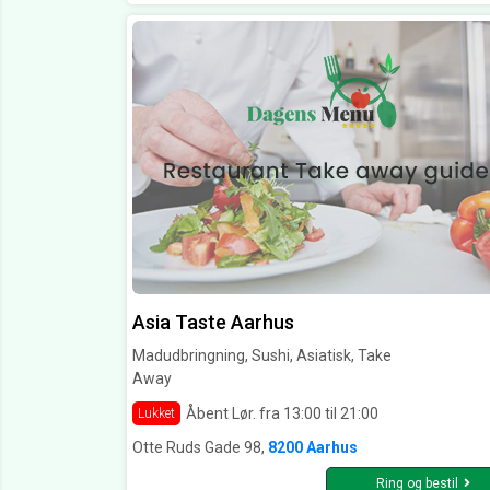
Asia Taste Aarhus
Madudbringning, Sushi, Asiatisk, Take
Away
Åbent Lør. fra 13:00 til 21:00
Lukket
Otte Ruds Gade 98,
8200 Aarhus
Ring og bestil