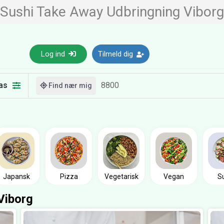
Sushi Take Away Udbringning Viborg
Log ind
Tilmeld dig
as
Find nær mig
Japansk
Pizza
Vegetarisk
Vegan
S
Viborg