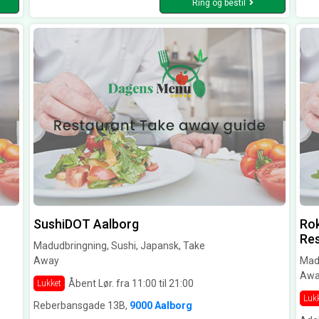
Ring og bestil
SushiDOT Aalborg
Rok
Res
Madudbringning, Sushi, Japansk, Take
Away
Madu
Awa
Åbent Lør. fra 11:00 til 21:00
Lukket
Luk
Reberbansgade 13B,
9000 Aalborg