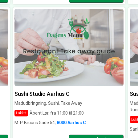
Sushi Studio Aarhus C
Sus
Madudbringning, Sushi, Take Away
Madu
Run
Åbent Lør. fra 11:00 til 21:00
Lukket
Luk
M. P. Bruuns Gade 54,
8000 Aarhus C
Sank