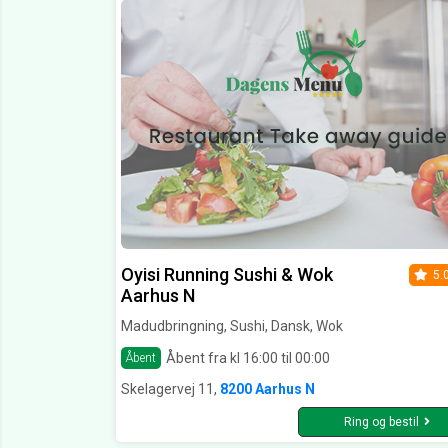
Oyisi Running Sushi & Wok
5.
Aarhus N
Madudbringning, Sushi, Dansk, Wok
Åbent fra kl 16:00 til 00:00
Åbent
Skelagervej 11,
8200 Aarhus N
Ring og bestil