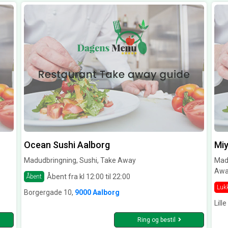
Ocean Sushi Aalborg
Miy
Madudbringning, Sushi, Take Away
Madu
Awa
Åbent fra kl 12:00 til 22:00
Åbent
Luk
Borgergade 10,
9000 Aalborg
Lill
Ring og bestil