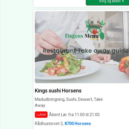
Ring og bestil
Kings sushi Horsens
Madudbringning, Sushi, Dessert, Take
Away
Åbent Lør. fra 11:00 til 21:00
Lukket
Rådhustorvet 2,
8700 Horsens