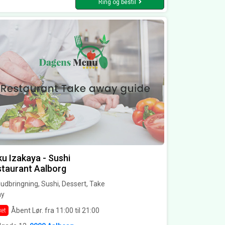
Ring og bestil
u Izakaya - Sushi
taurant Aalborg
dbringning, Sushi, Dessert, Take
y
Åbent Lør. fra 11:00 til 21:00
ket