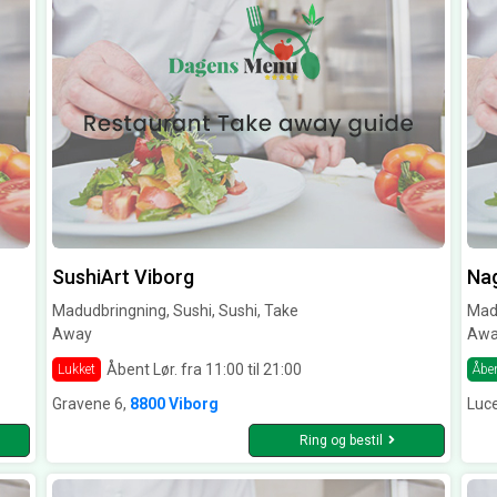
SushiArt Viborg
Na
Madudbringning, Sushi, Sushi, Take
Madu
Away
Awa
Åbent Lør. fra 11:00 til 21:00
Lukket
Åbe
Gravene 6,
8800 Viborg
Luce
Ring og bestil