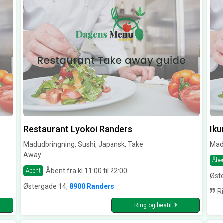
Restaurant Lyokoi Randers
Iku
Madudbringning, Sushi, Japansk, Take
Mad
Away
Åbe
Åbent fra kl 11:00 til 22:00
Åbent
Øst
Østergade 14,
8900 Randers
Rigtig lækkert
Ring og bestil