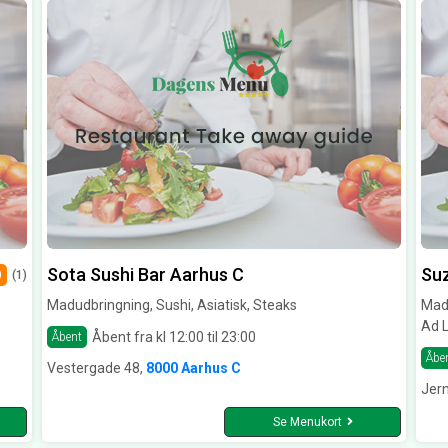
Sota Sushi Bar Aarhus C
Suz
0
(1)
Madudbringning, Sushi, Asiatisk, Steaks
Madu
Ad 
Åbent fra kl 12:00 til 23:00
Åbent
Åbe
Vestergade 48,
8000 Aarhus C
Jer
Se Menukort