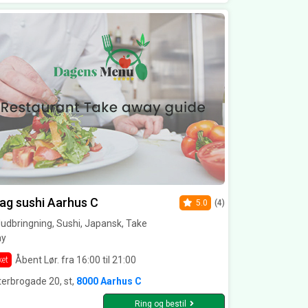
g sushi Aarhus C
5.0
(4)
dbringning, Sushi, Japansk, Take
y
Åbent Lør. fra 16:00 til 21:00
ket
erbrogade 20, st,
8000 Aarhus C
Ring og bestil