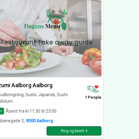
umi Aalborg Aalborg
dbringning, Sushi, Japansk, Sushi
1 People
Libitum
Åbent fra kl 11:30 til 23:00
nt
nbanegade 2,
9000 Aalborg
Ring og bestil