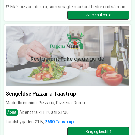
Fik 2 pizzaer derfra, som smagte markant bedre end så mange andre pizzariaer - Kort sagt, pizzaer herfra smager langt bedre sammensat, og føles mere som et ordentligt måltid istedet for fastfood, i forhold til andre restauranter.
Se Menukort
Sengeløse Pizzaria Taastrup
Madudbringning, Pizzaria, Pizzeria, Durum
Åbent fra kl 11:00 til 21:00
Åbent
Landsbygaden 21 B,
2630 Taastrup
Ring og bestil