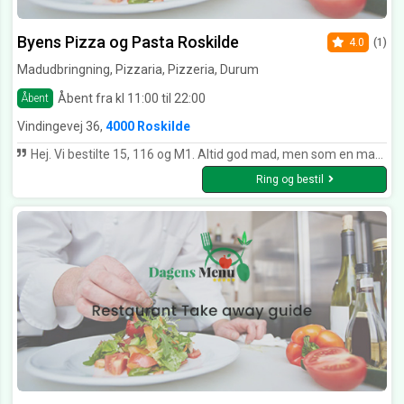
Byens Pizza og Pasta Roskilde
4.0
(1)
Madudbringning, Pizzaria, Pizzeria, Durum
Åbent fra kl 11:00 til 22:00
Åbent
Vindingevej 36,
4000 Roskilde
Hej. Vi bestilte 15, 116 og M1. Altid god mad, men som en mad kender som jeg er. Er i begyndt at bruge allehånde og nellike i jeres burger op til julen. Så hold lidt igen, de var lige til den søde side.... Vh Kim Holgersen
Ring og bestil