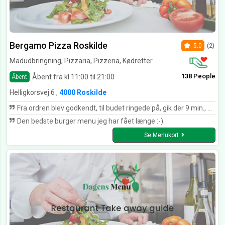
Bergamo Pizza Roskilde
5.0
(2)
Madudbringning, Pizzaria, Pizzeria, Kødretter
138 People
Åbent fra kl 11:00 til 21:00
Åbent
Helligkorsvej 6 ,
4000 Roskilde
Fra ordren blev godkendt, til budet ringede på, gik der 9 min., det må være verdens hurtigste 👍🏼👌🏼🙏🏼😉
Den bedste burger menu jeg har fået længe :-)
Se Menukort