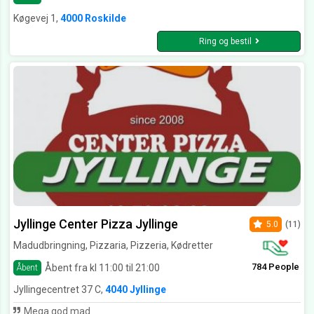
Køgevej 1,
4000 Roskilde
Ring og bestil
Jyllinge Center Pizza Jyllinge
5.0
(11)
Madudbringning, Pizzaria, Pizzeria, Kødretter
784 People
Åbent fra kl 11:00 til 21:00
Åbent
Jyllingecentret 37 C,
4040 Jyllinge
Mega god mad