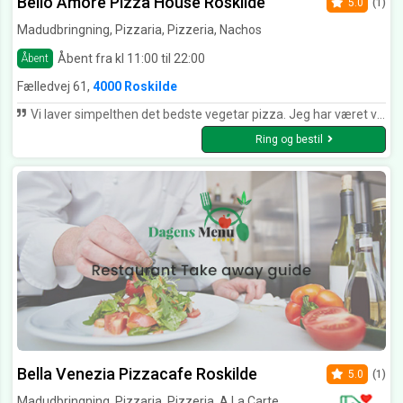
Bello Amore Pizza House Roskilde
5.0
(1)
Madudbringning, Pizzaria, Pizzeria, Nachos
Åbent fra kl 11:00 til 22:00
Åbent
Fælledvej 61,
4000 Roskilde
Vi laver simpelthen det bedste vegetar pizza. Jeg har været vegetar i rigtig mange år og det altid svært at finde et pizzeria der laver gode vegetar pizza, man i formår at lave det bedste.
Ring og bestil
Bella Venezia Pizzacafe Roskilde
5.0
(1)
Madudbringning, Pizzaria, Pizzeria, A La Carte