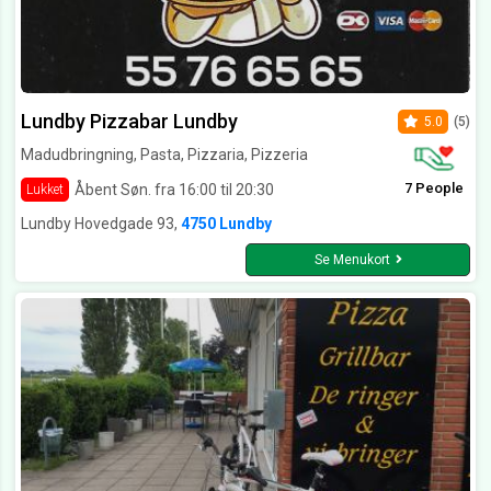
Lundby Pizzabar Lundby
5.0
(5)
Madudbringning, Pasta, Pizzaria, Pizzeria
7 People
Åbent Søn. fra 16:00 til 20:30
Lukket
Lundby Hovedgade 93,
4750 Lundby
Se Menukort