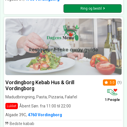
Ring og bestil
Vordingborg Kebab Hus & Grill
5.0
(1)
Vordingborg
Madudbringning, Pasta, Pizzaria, Falafel
1 People
Åbent Søn. fra 11:00 til 22:00
Lukket
Algade 39C,
4760 Vordingborg
Bedste kabab