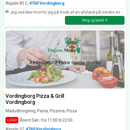
Algade 80 C,
4760 Vordingborg
Jeg ved ikke hvorfor jeg på trods af en afstand på mindre en halvtreds meter fra hvor jeg bor. Ikke har besøgt Roma noget oftere. Nu har jeg inden for de sidste tre uger, besøgt Roma og det har begge gange været en rigtig god oplevelse med veltilberedt mad i hyggelige omgivelser. Maden er autentisk og personalet er søde og rare.. Jeg siger tak for dejlig mad og vi ses snart igen :-)
Ring og bestil
Vordingborg Pizza & Grill
Vordingborg
Madudbringning, Pasta, Pizzeria, Pizza
Åbent Søn. fra 11:00 til 22:00
Lukket
Algade 37,
4760 Vordingborg