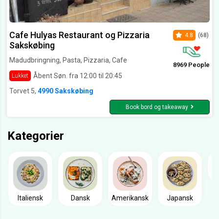
Cafe Hulyas Restaurant og Pizzaria
4.8
(68)
Sakskøbing
Madudbringning, Pasta, Pizzaria, Cafe
8969 People
Åbent Søn. fra 12:00 til 20:45
Lukket
Torvet 5,
4990 Sakskøbing
Book bord og takeaway
Kategorier
Italiensk
Dansk
Amerikansk
Japansk