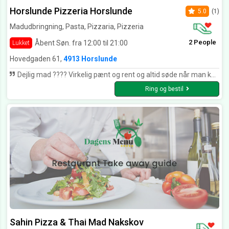
Horslunde Pizzeria Horslunde
5.0
(1)
Madudbringning, Pasta, Pizzaria, Pizzeria
2 People
Åbent Søn. fra 12:00 til 21:00
Lukket
Hovedgaden 61,
4913 Horslunde
Dejlig mad ???? Virkelig pænt og rent og altid søde når man kommer????????
Ring og bestil
Sahin Pizza & Thai Mad Nakskov