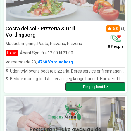
Costa del sol - Pizzeria & Grill
5.0
(4)
Vordingborg
Madudbringning, Pasta, Pizzaria, Pizzeria
8 People
Åbent Søn. fra 12:00 til 21:00
Lukket
Volmersgade 23,
4760 Vordingborg
Uden tvivl byens bedste pizzaria. Deres service er fremragende, pizza velsmagende og man går altid derfra med et smil.
Bedste mad og bedste service jeg længe har set. Har været forbi mange forskellige pizzaria i Vordingborg Pappas, gyldne hjørne og hvad ved jeg. Troede altid jeg havde smagt på en god pizza, men efter jeg har spist på Costa del sol har jeg virkelig fundet ud af hvordan pizza’er skal smages. KAN KLAR ANBEFALES UDEN TVIVL BYENS BEDSTE
Ring og bestil