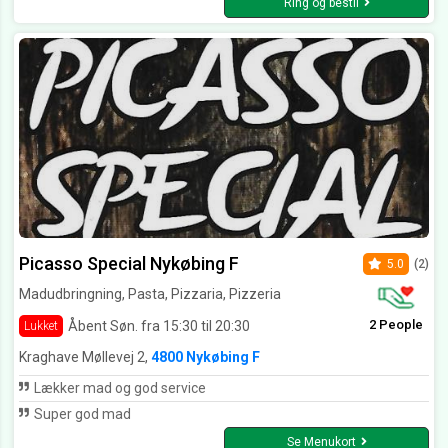
Ring og bestil
Picasso Special Nykøbing F
5.0
(2)
Madudbringning, Pasta, Pizzaria, Pizzeria
2 People
Åbent Søn. fra 15:30 til 20:30
Lukket
Kraghave Møllevej 2,
4800 Nykøbing F
Lækker mad og god service
Super god mad
Se Menukort