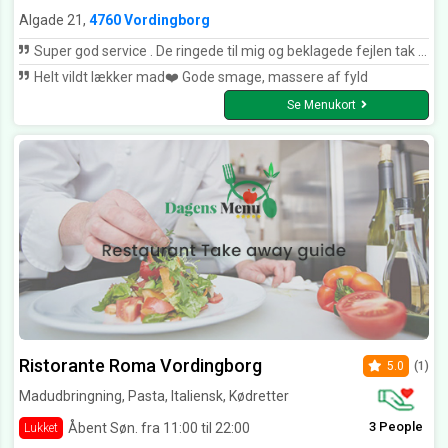
Algade 21,
4760 Vordingborg
Super god service . De ringede til mig og beklagede fejlen tak Tim pepotos
Helt vildt lækker mad❤️ Gode smage, massere af fyld
Se Menukort
Ristorante Roma Vordingborg
5.0
(1)
Madudbringning, Pasta, Italiensk, Kødretter
3 People
Åbent Søn. fra 11:00 til 22:00
Lukket