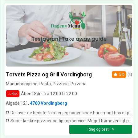
Torvets Pizza og Grill Vordingborg
5.0
(4)
Madudbringning, Pasta, Pizzaria, Pizzeria
Åbent Søn. fra 12:00 til 22:00
Lukket
Algade 121,
4760 Vordingborg
De laver de bedste falafler jeg nogensinde har smagt hos et pizzaria. Det er deres egen opskrift og de bager selv deres fladbrød fra bunden også ????✌️ Smag også deres Vegetar og veganer pizza. De bruger kartofler i tynde skiver istedet for ost, og det smager så friskt og rigt når du sætter tænderne i deres mad. Gør dig selv en tjeneste og giv dem en chance ????
Super lækkre pizzaer og tip top service. Meget børnevenligt personale
Ring og bestil