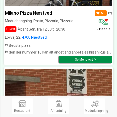
Milano Pizza Næstved
5.0
(2)
Madudbringning, Pasta, Pizzaria, Pizzeria
2 People
Åbent Søn. fra 12:00 til 20:30
Lukket
Lovvej 22,
4700 Næstved
Bedste pizza
den der nummer 16 kan alt andet end anbefales hilsen Rusland bring zarstyret tilbage rossiya da zdravstvuyet sovetskiy
Se Menukort
Restaurant
Afhentning
Madudbringning