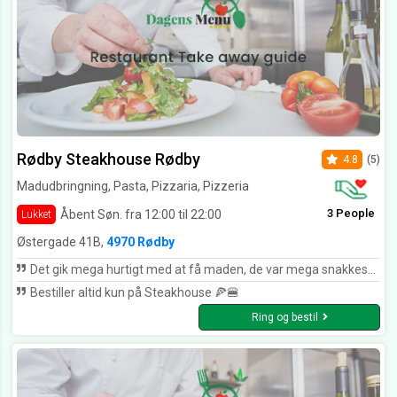
Rødby Steakhouse Rødby
4.8
(5)
Madudbringning, Pasta, Pizzaria, Pizzeria
3 People
Åbent Søn. fra 12:00 til 22:00
Lukket
Østergade 41B,
4970 Rødby
Det gik mega hurtigt med at få maden, de var mega snakkesalige og søde imod alle deres kunder. Det var mega lækkert mad og en god pris. Jeg ville helt klart komme igen😁
Bestiller altid kun på Steakhouse 🍕🍔
Ring og bestil