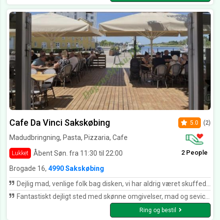
Cafe Da Vinci Sakskøbing
5.0
(2)
Madudbringning, Pasta, Pizzaria, Cafe
2 People
Åbent Søn. fra 11:30 til 22:00
Lukket
Brogade 16,
4990 Sakskøbing
Dejlig mad, venlige folk bag disken, vi har aldrig været skuffede når vi har fået mad herfra, vores varmeste anbefalinger. Tak for mad🥰
Fantastiskt dejligt sted med skønne omgivelser, mad og sevice er ????. Dette er virkelig mit yndlingssted i byen. Maden ordnes på en meget kunstnerisk måde. Det er rent faktiskt kunst, som til og med smager guddommeligt. Tak Café Da Vinci
Ring og bestil