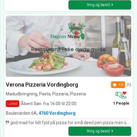
Ring og bestil
Verona Pizzeria Vordingborg
4.0
(1)
Madudbringning, Pasta, Pizzaria, Pizzeria
1 People
Åbent Søn. fra 16:00 til 22:00
Lukket
Boulevarden 6A,
4760 Vordingborg
god mad for lidt fyld på pizza for små deed pen pizza men smager godt
Ring og bestil