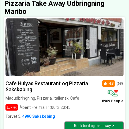
Pizzaria Take Away Udbringning
Maribo
Cafe Hulyas Restaurant og Pizzaria
4.8
(68)
Sakskøbing
Madudbringning, Pizzaria, Italiensk, Cafe
8969 People
Åbent Fre. fra 11:00 til 20:45
Lukket
Torvet 5,
4990 Sakskøbing
Book bord og takeaway