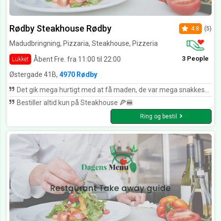
Rødby Steakhouse Rødby
4.8
(5)
Madudbringning, Pizzaria, Steakhouse, Pizzeria
3 People
Åbent Fre. fra 11:00 til 22:00
Lukket
Østergade 41B,
4970 Rødby
Det gik mega hurtigt med at få maden, de var mega snakkesalige og søde imod alle deres kunder. Det var mega lækkert mad og en god pris. Jeg ville helt klart komme igen😁
Bestiller altid kun på Steakhouse 🍕🍔
Ring og bestil