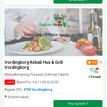
Se Menukort
Vordingborg Kebab Hus & Grill
5.0
(1)
Vordingborg
Madudbringning, Pizzaria, Grillmad, Falafel
1 People
Åbent Fre. fra 11:00 til 22:00
Lukket
Algade 39C,
4760 Vordingborg
Bedste kabab
Ring og bestil