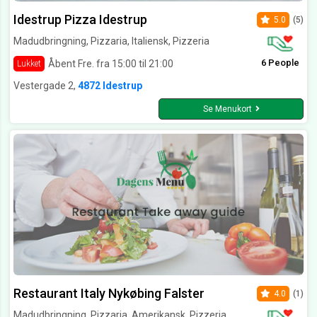
Idestrup Pizza Idestrup
5.0
(5)
Madudbringning, Pizzaria, Italiensk, Pizzeria
6 People
Åbent Fre. fra 15:00 til 21:00
Lukket
Vestergade 2,
4872 Idestrup
Se Menukort
Restaurant Italy Nykøbing Falster
4.0
(1)
Madudbringning, Pizzaria, Amerikansk, Pizzeria