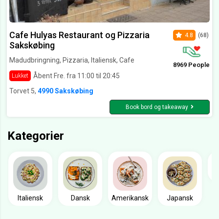
Cafe Hulyas Restaurant og Pizzaria
4.8
(68)
Sakskøbing
Madudbringning, Pizzaria, Italiensk, Cafe
8969 People
Åbent Fre. fra 11:00 til 20:45
Lukket
Torvet 5,
4990 Sakskøbing
Book bord og takeaway
Kategorier
Italiensk
Dansk
Amerikansk
Japansk