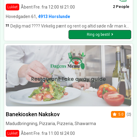
2 People
Åbent Fre. fra 12:00 til 21:00
Lukket
Hovedgaden 61,
4913 Horslunde
Dejlig mad ???? Virkelig pænt og rent og altid søde når man kommer????????
Ring og bestil
Banekiosken Nakskov
5.0
(2)
Madudbringning, Pizzaria, Pizzeria, Shawarma
Åbent Fre. fra 11:00 til 24:00
Lukket