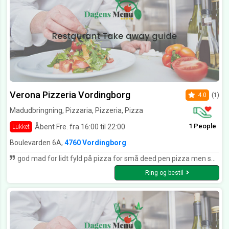
Verona Pizzeria Vordingborg
4.0
(1)
Madudbringning, Pizzaria, Pizzeria, Pizza
1 People
Åbent Fre. fra 16:00 til 22:00
Lukket
Boulevarden 6A,
4760 Vordingborg
god mad for lidt fyld på pizza for små deed pen pizza men smager godt
Ring og bestil