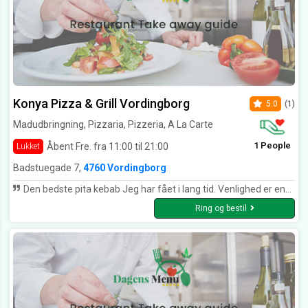
Konya Pizza & Grill Vordingborg
5.0
(1)
Madudbringning, Pizzaria, Pizzeria, A La Carte
1 People
Åbent Fre. fra 11:00 til 21:00
Lukket
Badstuegade 7,
4760 Vordingborg
Den bedste pita kebab Jeg har fået i lang tid. Venlighed er enstor del afmenu tillige. Tak for det
Ring og bestil