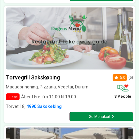
Torvegrill Sakskøbing
5.0
(5)
Madudbringning, Pizzaria, Vegetar, Durum
3 People
Åbent Fre. fra 11:00 til 19:00
Lukket
Torvet 18,
4990 Sakskøbing
Se Menukort