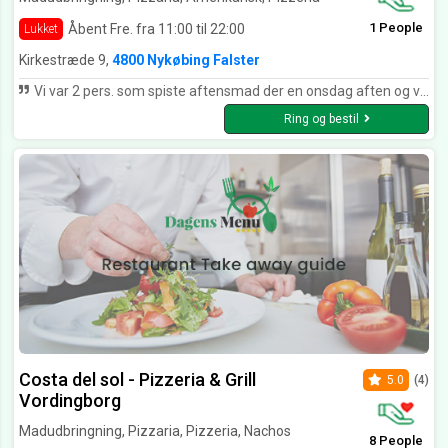
1 People
Åbent Fre. fra 11:00 til 22:00
Lukket
Kirkestræde 9,
4800 Nykøbing Falster
Vi var 2 pers. som spiste aftensmad der en onsdag aften og valgte en 3-retters menu. Til den pris var vi meget tilfredse. Jef fik blæksprutteringe til forret og de var som de skulle være og med dejligt brød til. Entrecoten til hovedretten var virkelig mør og lækker og det samme var den bagte kartoffel. Der kunne måske godt have været lidt mere spændende salat til, men alt i alt en god oplevelse med jævn god mad til prisen. Desserten var pandekager med is og dejlig chokoladesovs til og vi kunne næsten trille derfra :-D Derudover en særdeles venlig og smilende tjener, så vi kan bestemt anbefale restaurant Italy!
Ring og bestil
Costa del sol - Pizzeria & Grill
5.0
(4)
Vordingborg
Madudbringning, Pizzaria, Pizzeria, Nachos
8 People