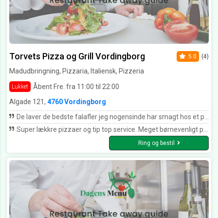
Torvets Pizza og Grill Vordingborg
5.0
(4)
Madudbringning, Pizzaria, Italiensk, Pizzeria
Åbent Fre. fra 11:00 til 22:00
Lukket
Algade 121,
4760 Vordingborg
De laver de bedste falafler jeg nogensinde har smagt hos et pizzaria. Det er deres egen opskrift og de bager selv deres fladbrød fra bunden også ????✌️ Smag også deres Vegetar og veganer pizza. De bruger kartofler i tynde skiver istedet for ost, og det smager så friskt og rigt når du sætter tænderne i deres mad. Gør dig selv en tjeneste og giv dem en chance ????
Super lækkre pizzaer og tip top service. Meget børnevenligt personale
Ring og bestil