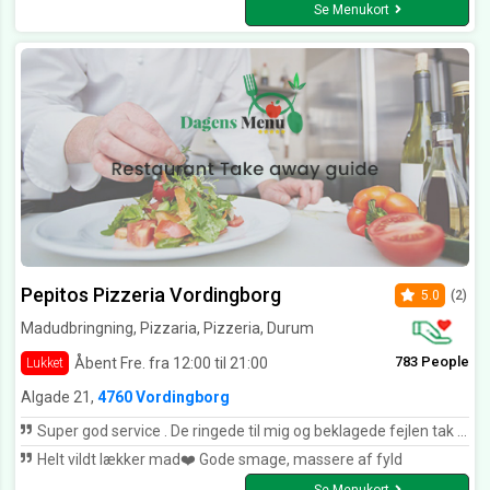
Se Menukort
Pepitos Pizzeria Vordingborg
5.0
(2)
Madudbringning, Pizzaria, Pizzeria, Durum
783 People
Åbent Fre. fra 12:00 til 21:00
Lukket
Algade 21,
4760 Vordingborg
Super god service . De ringede til mig og beklagede fejlen tak Tim pepotos
Helt vildt lækker mad❤️ Gode smage, massere af fyld