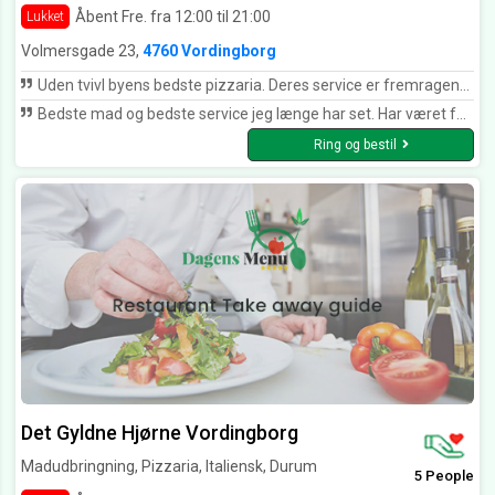
Åbent Fre. fra 12:00 til 21:00
Lukket
Volmersgade 23,
4760 Vordingborg
Uden tvivl byens bedste pizzaria. Deres service er fremragende, pizza velsmagende og man går altid derfra med et smil.
Bedste mad og bedste service jeg længe har set. Har været forbi mange forskellige pizzaria i Vordingborg Pappas, gyldne hjørne og hvad ved jeg. Troede altid jeg havde smagt på en god pizza, men efter jeg har spist på Costa del sol har jeg virkelig fundet ud af hvordan pizza’er skal smages. KAN KLAR ANBEFALES UDEN TVIVL BYENS BEDSTE
Ring og bestil
Det Gyldne Hjørne Vordingborg
Madudbringning, Pizzaria, Italiensk, Durum
5 People