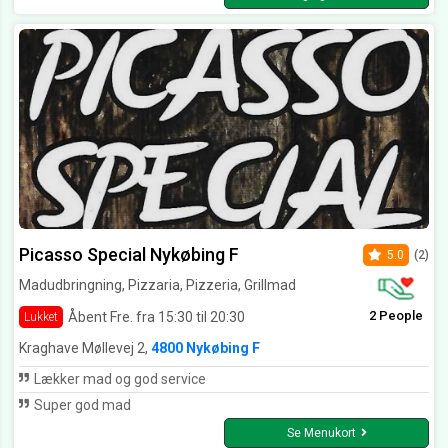
Picasso Special Nykøbing F
5.0
(2)
Madudbringning, Pizzaria, Pizzeria, Grillmad
2 People
Åbent Fre. fra 15:30 til 20:30
Lukket
Kraghave Møllevej 2,
4800 Nykøbing F
Lækker mad og god service
Super god mad
Se Menukort