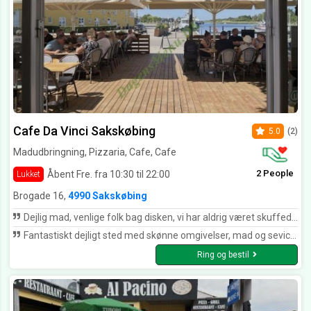
Cafe Da Vinci Sakskøbing
5.0
(2)
Madudbringning, Pizzaria, Cafe, Cafe
2 People
Åbent Fre. fra 10:30 til 22:00
Lukket
Brogade 16,
4990 Sakskøbing
Dejlig mad, venlige folk bag disken, vi har aldrig været skuffede når vi har fået mad herfra, vores varmeste anbefalinger. Tak for mad🥰
Fantastiskt dejligt sted med skønne omgivelser, mad og sevice er ????. Dette er virkelig mit yndlingssted i byen. Maden ordnes på en meget kunstnerisk måde. Det er rent faktiskt kunst, som til og med smager guddommeligt. Tak Café Da Vinci
Ring og bestil