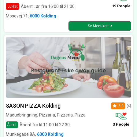
19 People
Åbent Lør. fra 16:00 til 21:00
Lukket
Mosevej 71,
6000 Kolding
Se Menukort
SASON PIZZA Kolding
5.0
(4)
Madudbringning, Pizzaria, Pizzeria, Pizza
3 People
Åbent fra kl 11:00 til 22:30
Åbent
Munkegade 8A,
6000 Kolding