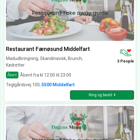
Restaurant Fænøsund Middelfart
Madudbringning, Skandinavisk, Brunch,
3 People
Kødretter
Åbent fra kl 12:00 til 23:00
Åbent
Teglgårdsvej 100,
5500 Middelfart
Ring og bestil