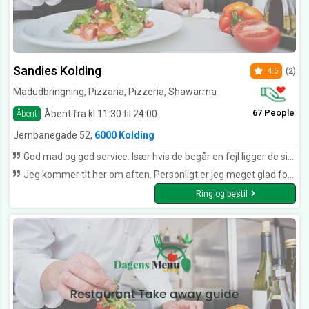
Sandies Kolding
4.5
(2)
Madudbringning, Pizzaria, Pizzeria, Shawarma
67 People
Åbent fra kl 11:30 til 24:00
Åbent
Jernbanegade 52,
6000 Kolding
God mad og god service. Især hvis de begår en fejl ligger de sig fladt ned og kommer med ny mad hurtigst muligt. Så selvom aftensmaden bliver lidt senere, så får man det man har bestilt og uden at skulle diskutere med dem ❤️
Jeg kommer tit her om aften. Personligt er jeg meget glad for deres spyd og deres afgansk ris ret med lammekød.
Ring og bestil