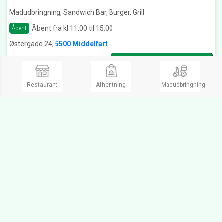
Madudbringning, Sandwich Bar, Burger, Grill
Åbent fra kl 11:00 til 15:00
Åbent
Østergade 24,
5500 Middelfart
Ring og bestil
Restaurant
Afhentning
Madudbringning
King's Sushi Middelfart Middelfart
Madudbringning, Sushi, Dessert, Take Away
Åbent fra kl 11:00 til 21:00
Åbent