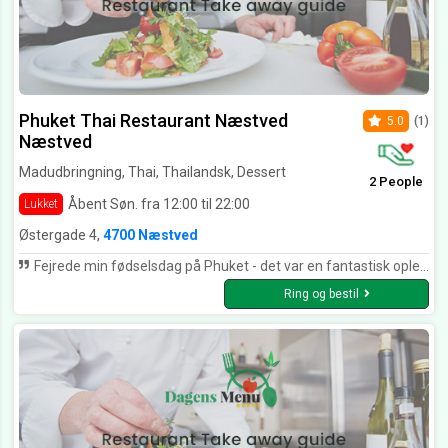
Phuket Thai Restaurant Næstved
5.0
(1)
Næstved
Madudbringning, Thai, Thailandsk, Dessert
2 People
Åbent Søn. fra 12:00 til 22:00
Lukket
Østergade 4,
4700 Næstved
Fejrede min fødselsdag på Phuket - det var en fantastisk oplevelse med mange spændende og yderst velsmagende retter og rigtig fin betjening - så afgjort 5 ⭐️⭐️⭐️⭐️⭐️
Ring og bestil