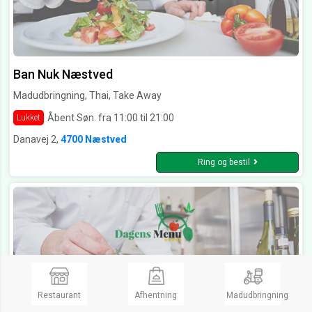
Ban Nuk Næstved
Madudbringning, Thai, Take Away
Åbent Søn. fra 11:00 til 21:00
Lukket
Danavej 2,
4700 Næstved
Ring og bestil
Restaurant
Afhentning
Madudbringning