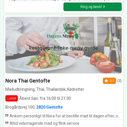
Ring og bestil
Nora Thai Gentofte
5.0
(2)
Madudbringning, Thai, Thailandsk, Kødretter
Åbent Søn. fra 16:00 til 21:30
Lukket
Brogårdsvej 100,
2820 Gentofte
Ankom personligt til Nora for at bestille mad til dagen efter, og personen jeg talte til var behagelig og hjælpsom. Maden stod klar til afhentning da jeg ankom, og den unge dame som også havde lavet maden var venlig og serviceminded. Maden smagte særdeles godt med friske råvarer og tilpas styrke. Kan kun anbefale dette sted.
Altid velsmagende mad og flink service