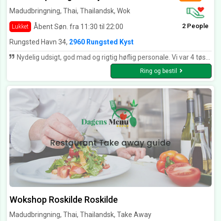
Madudbringning, Thai, Thailandsk, Wok
2 People
Åbent Søn. fra 11:30 til 22:00
Lukket
Rungsted Havn 34,
2960 Rungsted Kyst
Nydelig udsigt, god mad og rigtig høflig personale. Vi var 4 tøser, som blev betjent af sødeste Yousef. Han var obs hele tiden, hvis vi manglede det mindste og kom forbi vores bord for at spørge om alt var fint. Det kalder jeg god serviceminded og professionel medarbejder. Tak for denne gang! :-)
Ring og bestil
Wokshop Roskilde Roskilde
Madudbringning, Thai, Thailandsk, Take Away