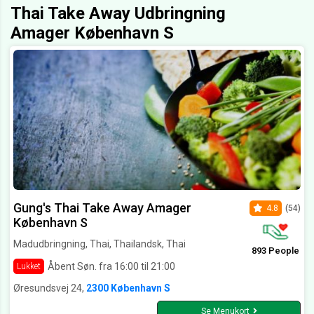
Thai Take Away Udbringning
Amager København S
Gung's Thai Take Away Amager
4.8
(54)
København S
Madudbringning, Thai, Thailandsk, Thai
893 People
Åbent Søn. fra 16:00 til 21:00
Lukket
Øresundsvej 24,
2300 København S
Se Menukort