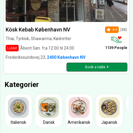
Kösk Kebab København NV
4.9
(30)
Thai, Tyrkisk, Shawarma, Kødretter
1139 People
Åbent Søn. fra 12:00 til 24:00
Lukket
Frederikssundsvej 23,
2400 København NV
Book a table
Kategorier
Italiensk
Dansk
Amerikansk
Japansk