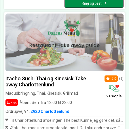
Ring og bestil
Itacho Sushi Thai og Kinesisk Take
5.0
(2)
away Charlottenlund
Madudbringning, Thai, Kinesisk, Grillmad
2 People
Åbent Søn. fra 12:00 til 22:00
Lukket
Ordrupvej 94,
2920 Charlottenlund
Til Charlottenlund afdelingen The best Kunne jeg gøre det, så ville jeg give 10 stjerner. Jeg fik leveret (til aftalt tid) nytårsmenu 1. Meget lækkert anrettet, og den mest velsmagende og friske sushi. Det var en stor oplevelse på en historisk aften. Tusind tak for mad👏🥳 Dato for oplevelse: 31. december 2023
Ægte thai mad som smagte vildt godt. Det sku andre prøve. Tak for dejlig mad