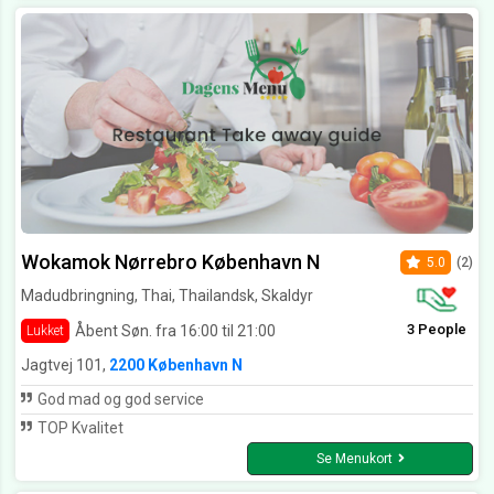
Wokamok Nørrebro København N
5.0
(2)
Madudbringning, Thai, Thailandsk, Skaldyr
3 People
Åbent Søn. fra 16:00 til 21:00
Lukket
Jagtvej 101,
2200 København N
God mad og god service
TOP Kvalitet
Se Menukort