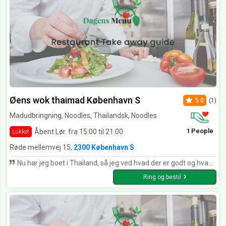
Øens wok thaimad København S
5.0
(1)
Madudbringning, Noodles, Thailandsk, Noodles
1 People
Åbent Lør. fra 15:00 til 21:00
Lukket
Røde mellemvej 15,
2300 København S
Nu har jeg boet i Thailand, så jeg ved hvad der er godt og hvad der ikke er godt thai mad. Jeg må sige at Øens Wok laver det bedste Thai mad som jeg har smagt i Danmark. Det er næsten som om at spise i Thailand igen. Kan klart anbefales.
Ring og bestil