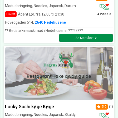
Madudbringning, Noodles, Japansk, Durum
4 People
Åbent Lør. fra 12:00 til 21:30
Lukket
Hovedgaden 514,
2640 Hedehusene
Bedste kinesisk mad i Hedehusene. ????????
Se Menukort
Lucky Sushi køge Køge
5.0
(1)
Madudbringning, Noodles, Japansk, Skaldyr