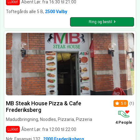
Åbent Lør. fra 16:30 til 21:00
Lukket
Toftegårds alle 5 B,
2500 Valby
Ring og bestil
MB Steak House Pizza & Cafe
5.0
(1)
Frederiksberg
Madudbringning, Noodles, Pizzaria, Pizzeria
4 People
Åbent Lør. fra 12:00 til 22:00
Lukket
Ndr. Fasanvej 132 ,
2000 Frederiksberg