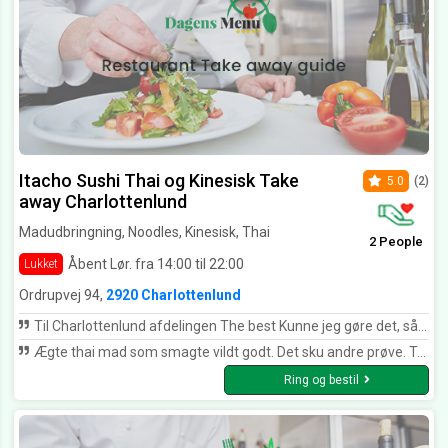
Itacho Sushi Thai og Kinesisk Take
5.0
(2)
away Charlottenlund
Madudbringning, Noodles, Kinesisk, Thai
2 People
Åbent Lør. fra 14:00 til 22:00
Lukket
Ordrupvej 94,
2920 Charlottenlund
Til Charlottenlund afdelingen The best Kunne jeg gøre det, så ville jeg give 10 stjerner. Jeg fik leveret (til aftalt tid) nytårsmenu 1. Meget lækkert anrettet, og den mest velsmagende og friske sushi. Det var en stor oplevelse på en historisk aften. Tusind tak for mad👏🥳 Dato for oplevelse: 31. december 2023
Ægte thai mad som smagte vildt godt. Det sku andre prøve. Tak for dejlig mad
Ring og bestil