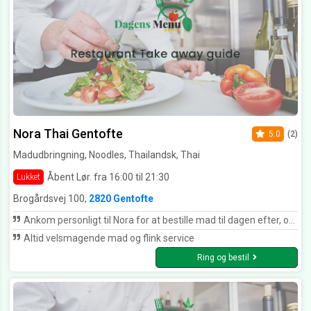
Nora Thai Gentofte
5.0
(2)
Madudbringning, Noodles, Thailandsk, Thai
Åbent Lør. fra 16:00 til 21:30
Lukket
Brogårdsvej 100,
2820 Gentofte
Ankom personligt til Nora for at bestille mad til dagen efter, og personen jeg talte til var behagelig og hjælpsom. Maden stod klar til afhentning da jeg ankom, og den unge dame som også havde lavet maden var venlig og serviceminded. Maden smagte særdeles godt med friske råvarer og tilpas styrke. Kan kun anbefale dette sted.
Altid velsmagende mad og flink service
Ring og bestil