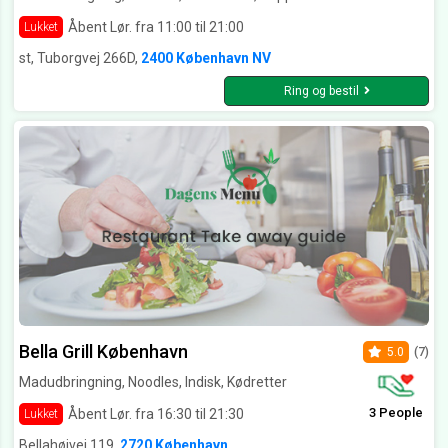
Åbent Lør. fra 11:00 til 21:00
Lukket
st, Tuborgvej 266D,
2400 København NV
Ring og bestil
Bella Grill København
5.0
(7)
Madudbringning, Noodles, Indisk, Kødretter
3 People
Åbent Lør. fra 16:30 til 21:30
Lukket
Bellahøjvej 119,
2720 København