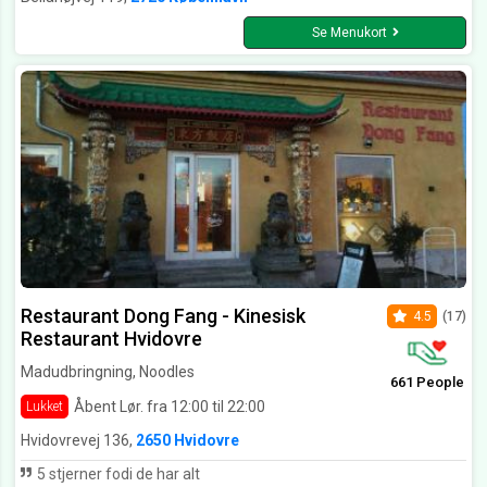
Se Menukort
Restaurant Dong Fang - Kinesisk
4.5
(17)
Restaurant Hvidovre
Madudbringning, Noodles
661 People
Åbent Lør. fra 12:00 til 22:00
Lukket
Hvidovrevej 136,
2650 Hvidovre
5 stjerner fodi de har alt