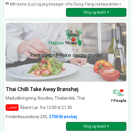
MIn kone (Lis) og jeg besøger ofte Dong-Fang restauranten i Hvidovre. Vi er meget begejstret for det store "tag selv" bord og der er noget for enhver smag. Is og pandekage som dessert er heller ikke at foragte. jo - vi ser altid frem til at besøge restauranten igen!
Ring og bestil
Thai Chilli Take Away Brønshøj
Madudbringning, Noodles, Thailandsk, Thai
7 People
Åbent Lør. fra 15:00 til 21:30
Lukket
Frederikssundsvej 245,
2700 Brønshøj
Ring og bestil