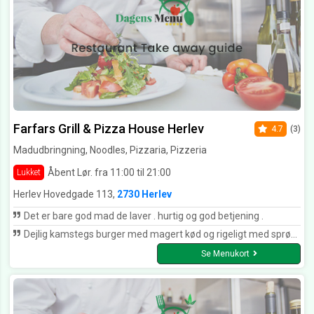
Farfars Grill & Pizza House Herlev
4.7
(3)
Madudbringning, Noodles, Pizzaria, Pizzeria
Åbent Lør. fra 11:00 til 21:00
Lukket
Herlev Hovedgade 113,
2730 Herlev
Det er bare god mad de laver . hurtig og god betjening .
Dejlig kamstegs burger med magert kød og rigeligt med sprøde svær. Hvidløgsbrød lækkert - hurtig og venlig levering. Kan varmt anbefales. Det er ikke sidste gang vi ringer til Farfars
Se Menukort