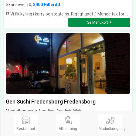
Skansevej 10,
3400 Hillerød
Vi fik kylling i karry og stegte ris. Rigtigt godt :) Mange tak for mad.
Se Menukort
Gen Sushi Fredensborg Fredensborg
Madudbringning, Noodles, Asiatisk, Wok
Åbent Lør. fra 12:00 til 22:00
Lukket
Restaurant
Afhentning
Madudbringning
Jernbanegade 26,
3480 Fredensborg