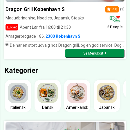
Dragon Grill København S
4.0
(1)
Madudbringning, Noodles, Japansk, Steaks
2 People
Åbent Lør. fra 16:00 til 21:30
Lukket
Amagerbrogade 186,
2300 København S
De har en stort udvalg hos Dragon grill, og en god service. Dog syntes jeg, at deres udvalg er lige lidt for omfattende - det kan være svært at bestemme sig Deres sushi er rigtig god og jeg har sjældent set så velorganiseret grillbar og så hårdarbejde personale, som hos Dragon grill
Se Menukort
Kategorier
Italiensk
Dansk
Amerikansk
Japansk