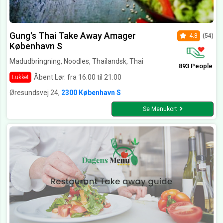
Gung's Thai Take Away Amager
4.8
(54)
København S
Madudbringning, Noodles, Thailandsk, Thai
893 People
Åbent Lør. fra 16:00 til 21:00
Lukket
Øresundsvej 24,
2300 København S
Se Menukort