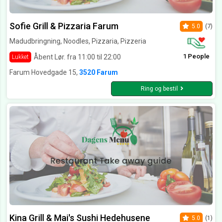
Sofie Grill & Pizzaria Farum
5.0
(7)
Madudbringning, Noodles, Pizzaria, Pizzeria
1 People
Åbent Lør. fra 11:00 til 22:00
Lukket
Farum Hovedgade 15,
3520 Farum
Ring og bestil
Kina Grill & Mai's Sushi Hedehusene
5.0
(1)