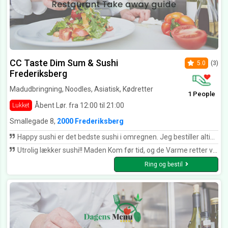
CC Taste Dim Sum & Sushi
5.0
(3)
Frederiksberg
Madudbringning, Noodles, Asiatisk, Kødretter
1 People
Åbent Lør. fra 12:00 til 21:00
Lukket
Smallegade 8,
2000 Frederiksberg
Happy sushi er det bedste sushi i omregnen. Jeg bestiller altid den med reje indeni og avokado uden på. Det er en dyr rulle men den sidder lige i skabet hver gang! Deres sushi er altid frisk og lækker, og personalet er så flinke.
Utrolig lækker sushi!! Maden Kom før tid, og de Varme retter var “Varme”. Det er ikke sidste gang vi bestiller herfra!
Ring og bestil