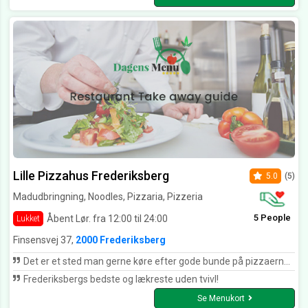
Lille Pizzahus Frederiksberg
5.0
(5)
Madudbringning, Noodles, Pizzaria, Pizzeria
5 People
Åbent Lør. fra 12:00 til 24:00
Lukket
Finsensvej 37,
2000 Frederiksberg
Det er et sted man gerne køre efter gode bunde på pizzaerne service lidt normalt men maden er god så fra 1 til 5 = 4,7
Frederiksbergs bedste og lækreste uden tvivl!
Se Menukort