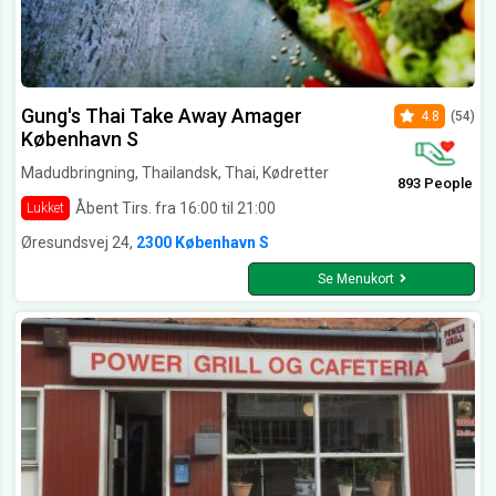
Gung's Thai Take Away Amager
4.8
(54)
København S
Madudbringning, Thailandsk, Thai, Kødretter
893 People
Åbent Tirs. fra 16:00 til 21:00
Lukket
Øresundsvej 24,
2300 København S
Se Menukort