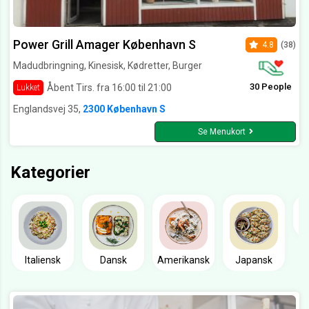
Power Grill Amager København S
4.8
(38)
Madudbringning, Kinesisk, Kødretter, Burger
30 People
Åbent Tirs. fra 16:00 til 21:00
Lukket
Englandsvej 35,
2300 København S
Se Menukort
Kategorier
Italiensk
Dansk
Amerikansk
Japansk