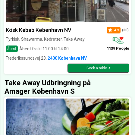
Kösk Kebab København NV
4.9
(30)
Tyrkisk, Shawarma, Kødretter, Take Away
1139 People
Åbent fra kl 11:00 til 24:00
Åbent
Frederikssundsvej 23,
2400 København NV
Book a table
Take Away Udbringning på
Amager København S