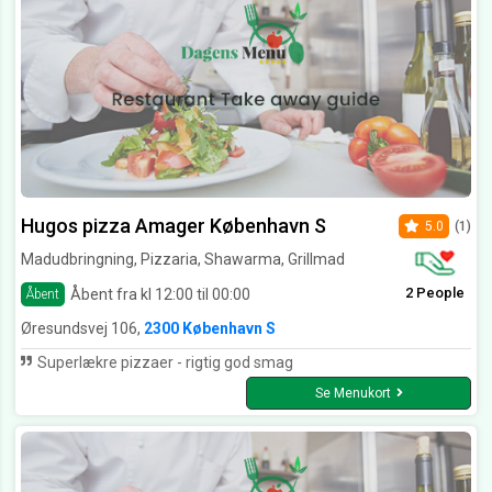
Hugos pizza Amager København S
5.0
(1)
Madudbringning, Pizzaria, Shawarma, Grillmad
2 People
Åbent fra kl 12:00 til 00:00
Åbent
Øresundsvej 106,
2300 København S
Superlækre pizzaer - rigtig god smag
Se Menukort