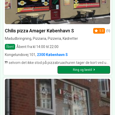
Chilis pizza Amager København S
5.0
(1)
Madudbringning, Pizzaria, Pizzeria, Kødretter
Åbent fra kl 14:00 til 22:00
Åbent
Kongelundsvej 101,
2300 København S
selvom det ikke stod på pizzabruachuren tager de kort ved udbringning. Lyder rigtig lækkert. Har tænkt mig at prøve det meste af menuen. vamos a le movil a le chilipizza. Arriba! Aiy caramba
Ring og bestil