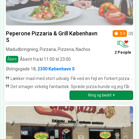
Peperone Pizzaria & Grill København
5.0
(2)
S
Madudbringning, Pizzaria, Pizzeria, Nachos
2 People
Åbent fra kl 11:00 til 23:00
Åbent
Østrigsgade 18,
2300 København S
Lækker mad med stort udvalg. Fik ved en fejl en forkert pizza 10 min efter stod der en ved min dør med den rigtige pizza. Det er god kundeservice.
Det smager virkelig fantastisk. Sprøde pizza bunde og jeg får hele Italtien i munden når jeg spiser der
Ring og bestil