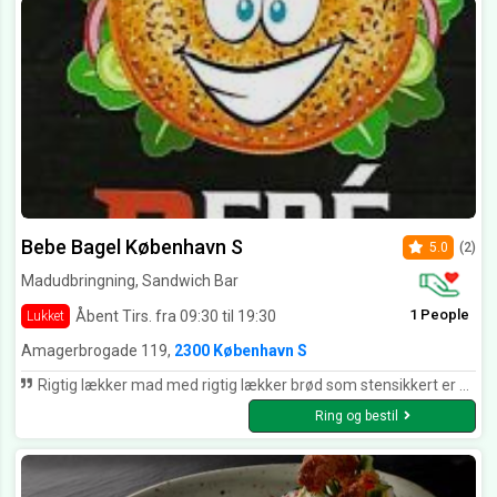
Bebe Bagel København S
5.0
(2)
Madudbringning, Sandwich Bar
1 People
Åbent Tirs. fra 09:30 til 19:30
Lukket
Amagerbrogade 119,
2300 København S
Rigtig lækker mad med rigtig lækker brød som stensikkert er hjemmelavede, dem der påstår andet har åbenbart aldrig smagt en bagel før, for der er stor forskel på det frossede og det hjemmelavede. Deres udvalg af grønsager er et af de største og alt er altid så frisk og indbydende at se på og man vælger helt selv hvad man vil have i, det er ihvertfald vores stamsted i frokostpausen.
Ring og bestil