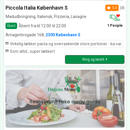
Piccola Italia København S
5.0
(3)
Madudbringning, Italiensk, Pizzeria, Lasagne
1 People
Åbent fra kl 12:00 til 22:00
Åbent
Amagerbrogade 168,
2300 København S
Virkelig lækker pasta og overraskende store portioner - ka varmt anbefales
Som altid , super lækkert .
Ring og bestil