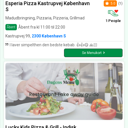
Esperia Pizza Kastrupvej København
5.0
(1)
S
Madudbringning, Pizzaria, Pizzeria, Grillmad
1 People
Åbent fra kl 11:00 til 22:00
Åbent
Kastrupvej 99,
2300 København S
I laver simpelthen den bedste kebab. 👍👍😋 🙏🏻
Se Menukort
Lucky Kids Pizza & Grill - Indisk