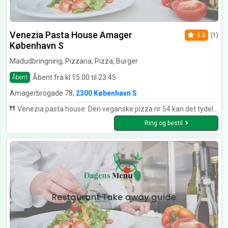
Venezia Pasta House Amager
5.0
(1)
København S
Madudbringning, Pizzaria, Pizza, Burger
Åbent fra kl 15:00 til 23:45
Åbent
Amagerbrogade 78,
2300 København S
Venezia pasta house: Den veganske pizza nr 54 kan det tydeligt smages, at det er Italiens kvalitet. Bunden er deliciou, og V osten er lækker. Kan klart anbefales
Ring og bestil