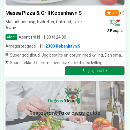
Massa Pizza & Grill København S
4.7
(3)
Madudbringning, Kødretter, Grillmad, Take
Away
2 People
Åbent fra kl 11:00 til 24:00
Åbent
Amagerbrogade 111,
2300 København S
Super god tilbud. Jeg bestilte en dorum med kylling. Den smagte virkelig godt. 🙏🏻 😋 👍
Super lækkert hjemmelavet pizza brød med kylling
Ring og bestil