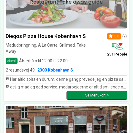
Diegos Pizza House København S
5.0
(2)
Madudbringning, A La Carte, Grillmad, Take
Away
251 People
Åbent fra kl 12:00 til 22:00
Åbent
Øresundsvej 49 ,
2300 København S
Har altid spist en durum, denne gang prøvede jeg en pizza sandwich og jeg må da sige jeg er positivt overrasket
dejlig mad og god service. medarbejderne er altid smilende og imødekommende :)
Se Menukort