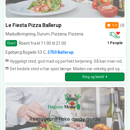
Le Fiesta Pizza Ballerup
5.0
(2)
Madudbringning, Durum, Pizzaria, Pizzeria
1 People
Åbent fra kl 11:00 til 21:00
Åbent
Egebjerg Bygade 53 C,
2750 Ballerup
Hyggeligt sted, god mad og perfekt betjening. Så kan man vidst ikke forlange mere :)
Det bedste sted vi har spist længe. Maden var virkelig god og vi fik en perfekt betjening ????????????
Ring og bestil