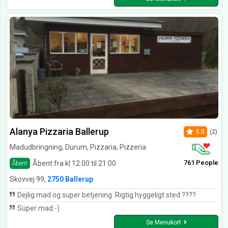
Alanya Pizzaria Ballerup
5.0
(2)
Madudbringning, Durum, Pizzaria, Pizzeria
761 People
Åbent fra kl 12:00 til 21:00
Åbent
Skovvej 99,
2750 Ballerup
Dejlig mad og super betjening. Rigtig hyggeligt sted ????
Süper mad:-)
Se Menukort