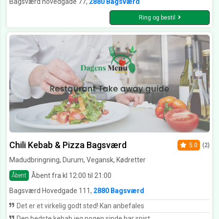
Bagsværd hovedgade 77,
2880 Bagsværd
Ring og bestil
Chili Kebab & Pizza Bagsværd
5.0
(2)
Madudbringning, Durum, Vegansk, Kødretter
Åbent fra kl 12:00 til 21:00
Åbent
Bagsværd Hovedgade 111,
2880 Bagsværd
Det er et virkelig godt sted! Kan anbefales
Den bedste kebab jeg nogen sinde har spist