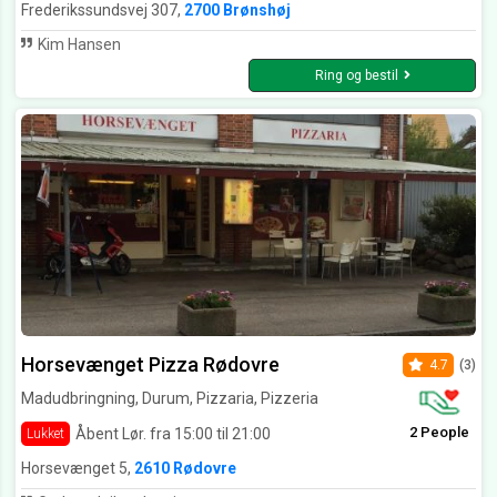
Frederikssundsvej 307,
2700 Brønshøj
Kim Hansen
Ring og bestil
Horsevænget Pizza Rødovre
4.7
(3)
Madudbringning, Durum, Pizzaria, Pizzeria
2 People
Åbent Lør. fra 15:00 til 21:00
Lukket
Horsevænget 5,
2610 Rødovre