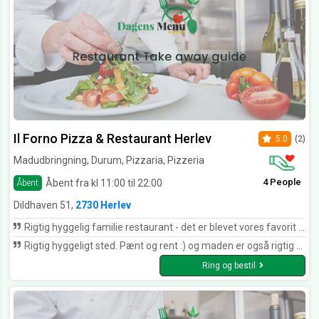
Il Forno Pizza & Restaurant Herlev
5.0
(2)
Madudbringning, Durum, Pizzaria, Pizzeria
4 People
Åbent fra kl 11:00 til 22:00
Åbent
Dildhaven 51,
2730 Herlev
Rigtig hyggelig familie restaurant - det er blevet vores favorit sted i Herlev ???? Super betjening, dejlig mad for enhver smag og fornuftig pris ????
Rigtig hyggeligt sted. Pænt og rent :) og maden er også rigtig god. Det er ikke sidste gang jeg kommer i hvert fald.
Ring og bestil