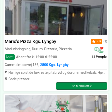
Mario's Pizza Kgs. Lyngby
4.9
(7)
Madudbringning, Durum, Pizzaria, Pizzeria
14 People
Åbent fra kl 12:00 til 22:00
Åbent
Gammelmosevej 186,
2800 Kgs. Lyngby
Har lige spist de lækreste pitabrød og durum med kebab. Hjemmebagt brød og frisk kød + salat👏
Gode pizzaer
Se Menukort