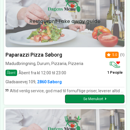
Paparazzi Pizza Søborg
5.0
(1)
Madudbringning, Durum, Pizzaria, Pizzeria
1 People
Åbent fra kl 12:00 til 23:00
Åbent
Gladsaxevej 109,
2860 Søborg
Altid venlig service, god mad til fornuftige priser, leverer altid til små penge. Har gennem mange år benyttet Paparazzi Pizza når sulten trænger sig på, og dovenskaben ingen ende har, så er en levering på sin plads, og det kan de hos Paparazzi Pizza. En stor tak til dem for alle de år som de har leveret mad ved min dør.
Se Menukort