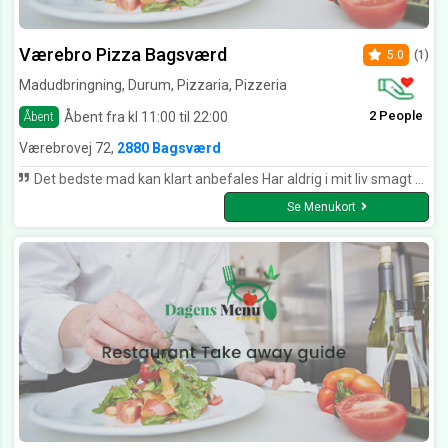
Værebro Pizza Bagsværd
5.0
(1)
Madudbringning, Durum, Pizzaria, Pizzeria
2 People
Åbent fra kl 11:00 til 22:00
Åbent
Værebrovej 72,
2880 Bagsværd
Det bedste mad kan klart anbefales Har aldrig i mit liv smagt bedre mad I for vilde. Mvh. Martin :-)
Se Menukort