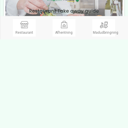
Restaurant
Afhentning
Madudbringning
Esperia Pizzeria Ballerup
5.0
(1)
Madudbringning, Durum, Pizzaria, Pizzeria
Åbent fra kl 11:00 til 21:00
Åbent
Centrumgaden 16,
2750 Ballerup
Jeres burger er så gode. Glæder mig til jeg kommer igen :)
Se Menukort