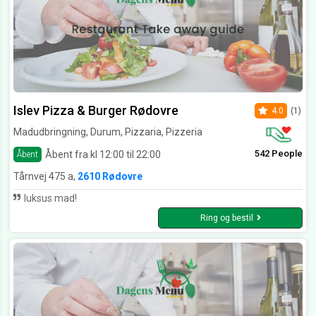
Islev Pizza & Burger Rødovre
4.0
(1)
Madudbringning, Durum, Pizzaria, Pizzeria
542 People
Åbent fra kl 12:00 til 22:00
Åbent
Tårnvej 475 a,
2610 Rødovre
luksus mad!
Ring og bestil