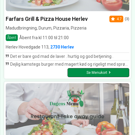
Farfars Grill & Pizza House Herlev
4.7
(3)
Madudbringning, Durum, Pizzaria, Pizzeria
Åbent fra kl 11:00 til 21:00
Åbent
Herlev Hovedgade 113,
2730 Herlev
Det er bare god mad de laver . hurtig og god betjening .
Dejlig kamstegs burger med magert kød og rigeligt med sprøde svær. Hvidløgsbrød lækkert - hurtig og venlig levering. Kan varmt anbefales. Det er ikke sidste gang vi ringer til Farfars
Se Menukort