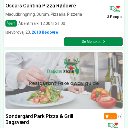
Oscars Cantina Pizza Rødovre
Madudbringning, Durum, Pizzaria, Pizzeria
3 People
Åbent fra kl 12:00 til 21:00
Åbent
Islevbrovej 23,
2610 Rødovre
Se Menukort
Søndergård Park Pizza & Grill
5.0
(2)
Bagsværd