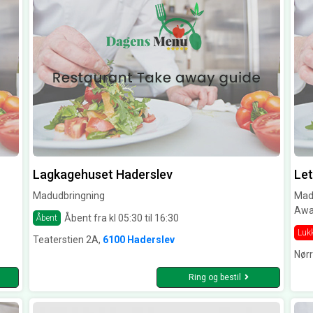
Lagkagehuset Haderslev
Let
Madudbringning
Madu
Awa
Åbent fra kl 05:30 til 16:30
Åbent
Luk
Teaterstien 2A,
6100 Haderslev
Nør
Ring og bestil