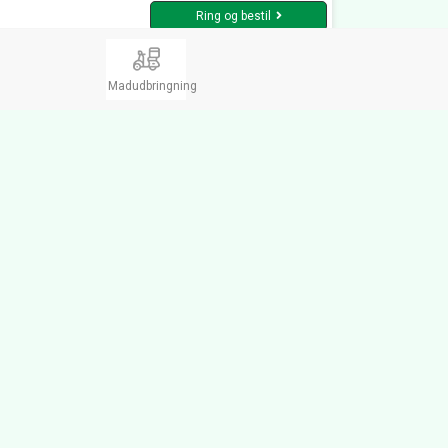
Ring og bestil
Madudbringning
taurant Stedet Aabenraa
dbringning, Burger, Sandwich, Take
y
Åbent Søn. fra 16:00 til 21:00
ket
tergade 9A,
6200 Aabenraa