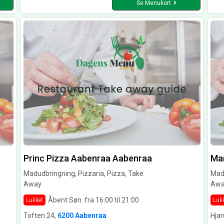
Se Menukort
Princ Pizza Aabenraa Aabenraa
Mam
Madudbringning, Pizzaria, Pizza, Take
Madu
Away
Awa
Åbent Søn. fra 16:00 til 21:00
Lukket
Luk
Toften 24,
6200 Aabenraa
Hjar