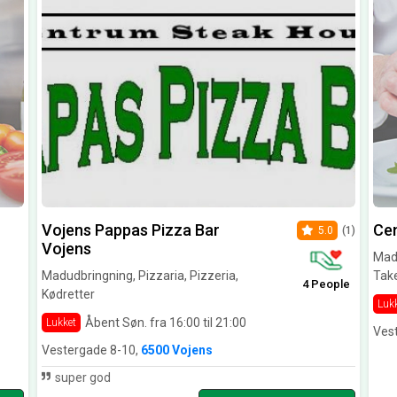
Vojens Pappas Pizza Bar
Ce
5.0
(1)
Vojens
Mad
Madudbringning, Pizzaria, Pizzeria,
Tak
4 People
Kødretter
Luk
Åbent Søn. fra 16:00 til 21:00
Lukket
Ves
Vestergade 8-10,
6500 Vojens
super god