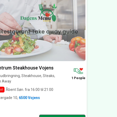
ntrum Steakhouse Vojens
udbringning, Steakhouse, Steaks,
1 People
e Away
Åbent Søn. fra 16:00 til 21:00
ket
tergade 10,
6500 Vojens