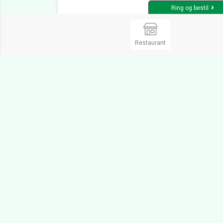
Ring og bestil
Restaurant
Plums Gaards Gourmet Assens
Madudbringning, Europæisk
3 Pe
Åbent Man. fra 11:00 til 16:00
Lukket
Østergade 38,
5610 Assens