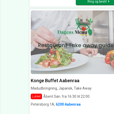
Ring og bestil
Konge Buffet Aabenraa
Madudbringning, Japansk, Take Away
Åbent Søn. fra 16:30 til 22:00
Lukket
Petersborg 1A,
6200 Aabenraa