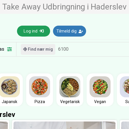
Take Away Udbringning i Haderslev
Log ind
Tilmeld dig
as
Find nær mig
Japansk
Pizza
Vegetarisk
Vegan
S
rslev