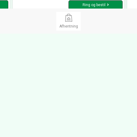
Ring og bestil
Afhentning
Det lille Madhus Aabenraa
Res
Madudbringning, Sandwich Bar
Madu
ople
Awa
Åbent Tirs. fra 10:30 til 16:00
Lukket
Luk
Storegade 26,
6200 Aabenraa
Ves