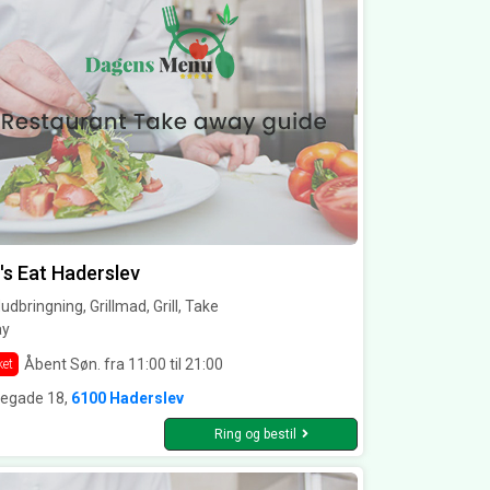
's Eat Haderslev
dbringning, Grillmad, Grill, Take
y
Åbent Søn. fra 11:00 til 21:00
ket
regade 18,
6100 Haderslev
Ring og bestil