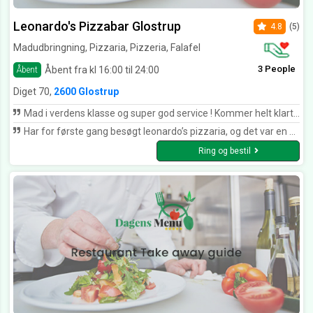
Leonardo's Pizzabar Glostrup
4.8
(5)
Madudbringning, Pizzaria, Pizzeria, Falafel
3 People
Åbent fra kl 16:00 til 24:00
Åbent
Diget 70,
2600 Glostrup
Mad i verdens klasse og super god service ! Kommer helt klart igen
Har for første gang besøgt leonardo’s pizzaria, og det var en oplevelse uden lige. Fantastisk service, og helt sindssyg god mad. - bliver mit faste pizzaria fra nu af. Kan klart anbefales!!!
Ring og bestil