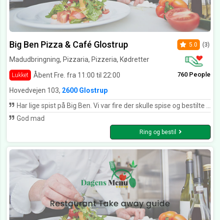
Big Ben Pizza & Café Glostrup
5.0
(3)
Madudbringning, Pizzaria, Pizzeria, Kødretter
760 People
Åbent Fre. fra 11:00 til 22:00
Lukket
Hovedvejen 103,
2600 Glostrup
Har lige spist på Big Ben. Vi var fire der skulle spise og bestilte Tre forskellige ting. Alt var rigtig godt og samtidig fik vi en god betjening og vi nød den gode atmosfære.
God mad
Ring og bestil