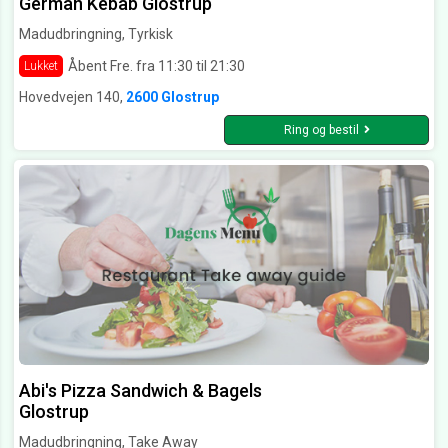
German Kebab Glostrup
Madudbringning, Tyrkisk
Åbent Fre. fra 11:30 til 21:30
Lukket
Hovedvejen 140,
2600 Glostrup
Ring og bestil
Abi's Pizza Sandwich & Bagels
Glostrup
Madudbringning, Take Away