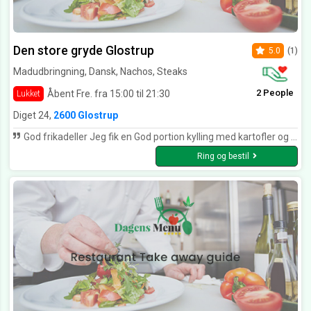
Den store gryde Glostrup
5.0
(1)
Madudbringning, Dansk, Nachos, Steaks
2 People
Åbent Fre. fra 15:00 til 21:30
Lukket
Diget 24,
2600 Glostrup
God frikadeller Jeg fik en God portion kylling med kartofler og god sovce fra den sortegryde Glostrup det jeg anbefaler.
Ring og bestil