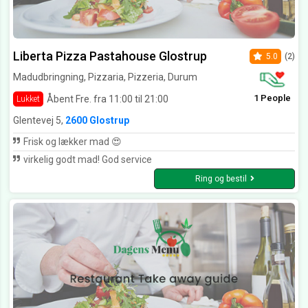
Liberta Pizza Pastahouse Glostrup
5.0
(2)
Madudbringning, Pizzaria, Pizzeria, Durum
1 People
Åbent Fre. fra 11:00 til 21:00
Lukket
Glentevej 5,
2600 Glostrup
Frisk og lækker mad 😍
virkelig godt mad! God service
Ring og bestil