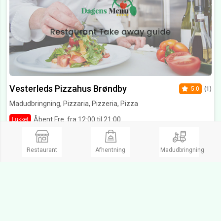
Vesterleds Pizzahus Brøndby
5.0
(1)
Madudbringning, Pizzaria, Pizzeria, Pizza
Åbent Fre. fra 12:00 til 21:00
Lukket
Vesterleds Allé 4,
2605 Brøndby
Dette mad sted er noget vi kan anbefale til alle, det er noget af det bedste jeg længe har fået Og det gælder deres pizza, sandwich og bagt kartoffel senest prøvet Deres salater er også anbefaling værd, de går op i hygiejne og gode kvalitets produkter det giver maden også præg af for sjældent smagt så gode pizzaer. Top mad og klar anbefaling til andre stedet er lidt svært at finde da ligger mellem villa kvarter, men det var det hele værd vi har været der mange gange siden for at hente mad
Restaurant
Afhentning
Madudbringning
Ring og bestil