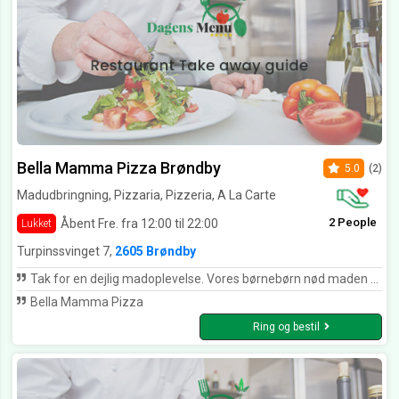
Bella Mamma Pizza Brøndby
5.0
(2)
Madudbringning, Pizzaria, Pizzeria, A La Carte
2 People
Åbent Fre. fra 12:00 til 22:00
Lukket
Turpinssvinget 7,
2605 Brøndby
Tak for en dejlig madoplevelse. Vores børnebørn nød maden hos jer ligesom os. Vi kommer igen
Bella Mamma Pizza
Ring og bestil