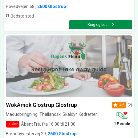
Hovedvejen 68 ,
2600 Glostrup
Bedste sted
Ring og bestil
WokAmok Glostrup Glostrup
4.5
(2)
Madudbringning, Thailandsk, Skaldyr, Kødretter
1 People
Åbent Fre. fra 16:00 til 21:00
Lukket
Brøndbyvestervej 29,
2600 Glostrup