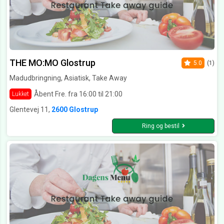
THE MO:MO Glostrup
5.0
(1)
Madudbringning, Asiatisk, Take Away
Åbent Fre. fra 16:00 til 21:00
Lukket
Glentevej 11,
2600 Glostrup
Ring og bestil