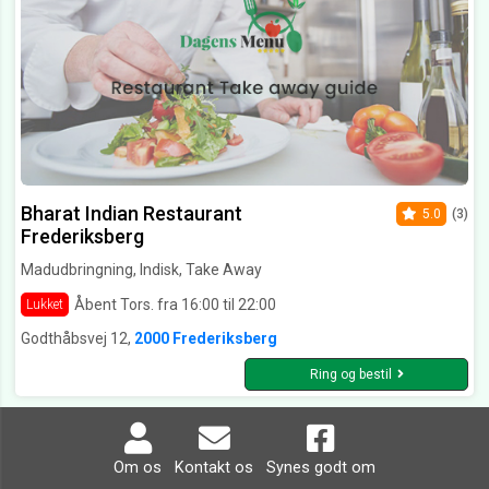
Bharat Indian Restaurant
5.0
(3)
Frederiksberg
Madudbringning, Indisk, Take Away
Åbent Tors. fra 16:00 til 22:00
Lukket
Godthåbsvej 12,
2000 Frederiksberg
Ring og bestil
Om os
Kontakt os
Synes godt om