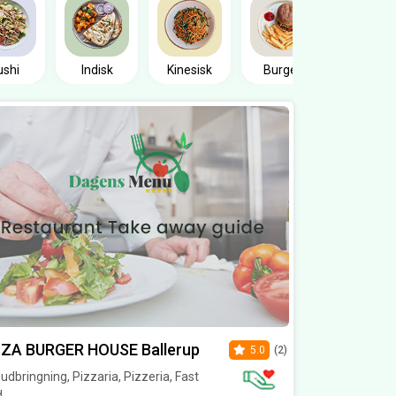
Sandwic
ushi
Indisk
Kinesisk
Burger
ZZA BURGER HOUSE Ballerup
5.0
(2)
dbringning, Pizzaria, Pizzeria, Fast
d