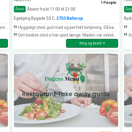
1 People
Åbent fra kl 11:00 til 21:00
Åbent
Åbe
Egebjerg Bygade 53 C,
2750 Ballerup
Byd
de :)
Hyggeligt sted, god mad og perfekt betjening. Så kan man vidst ikke forlange mere :)
.
Det bedste sted vi har spist længe. Maden var virkelig god og vi fik en perfekt betjening ????????????
S
Ring og bestil