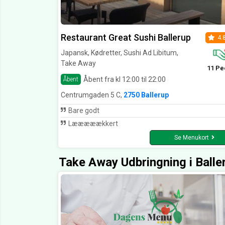
Restaurant Great Sushi Ballerup
4.
Japansk, Kødretter, Sushi Ad Libitum,
Take Away
11 Pe
Åbent fra kl 12:00 til 22:00
Åbent
Centrumgaden 5 C,
2750 Ballerup
Bare godt
Lææææækkert
Se Menukort
Take Away Udbringning i Balle