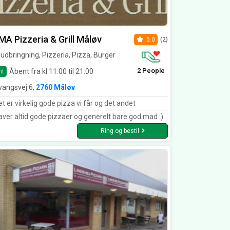
A Pizzeria & Grill Måløv
5.0
(2)
dbringning, Pizzeria, Pizza, Burger
2 People
Åbent fra kl 11:00 til 21:00
nt
evangsvej 6,
2760 Måløv
t er virkelig gode pizza vi får og det andet
laver altid gode pizzaer og generelt bare god mad :)
Ring og bestil