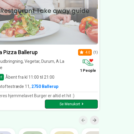
a Pizza Ballerup
4.0
(1)
dbringning, Vegetar, Durum, A La
te
1 People
Åbent fra kl 11:00 til 21:00
nt
ntoftestræde 11,
2750 Ballerup
res hjemmelavet Burger er altid et hit :)
Se Menukort