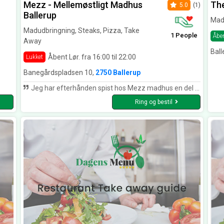
Mezz - Mellemøstligt Madhus
The
5.0
(1)
Ballerup
Mad
Madudbringning, Steaks, Pizza, Take
1 People
Åbe
Away
Ball
Åbent Lør. fra 16:00 til 22:00
Lukket
Banegårdspladsen 10,
2750 Ballerup
Jeg har efterhånden spist hos Mezz madhus en del gange, og kan på det varmeste anbefale det. Både deres ad libitum-menu og take-away er blandt det lækreste mad jeg har smagt. Salaterne er friske og smager fantastisk, deres ayran er formidabel, og kyllingen er to die for. Gør dig selv en tjeneste og prøv Mezz flere gange, så du får rig lejlighed for at prøve det hele ud.
Ring og bestil