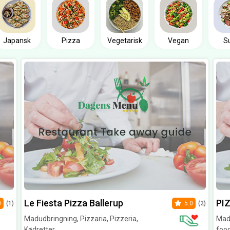
Japansk
Pizza
Vegetarisk
Vegan
S
Le Fiesta Pizza Ballerup
PI
0
(1)
5.0
(2)
Madudbringning, Pizzaria, Pizzeria,
Madu
Kødretter
foo