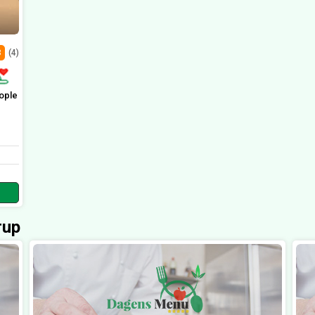
8
(4)
ople
rup