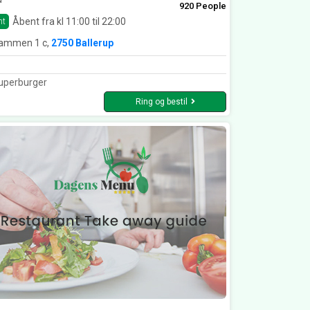
920 People
Åbent fra kl 11:00 til 22:00
nt
ammen 1 c,
2750 Ballerup
uperburger
Ring og bestil