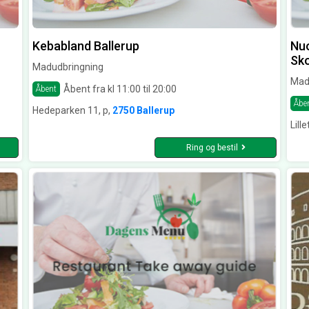
Kebabland Ballerup
Nuo
Sk
Madudbringning
Mad
Åbent fra kl 11:00 til 20:00
Åbent
Åbe
Hedeparken 11, p,
2750 Ballerup
Lill
Ring og bestil