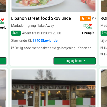
Libanon street food Skovlunde
ROM
5.0
(1)
Madudbringning, Take Away
Madu
ople
1 People
Åbent fra kl 11:00 til 20:00
Åbent
Åbe
Skovlunde St,
2740 Skovlunde
Lilj
Dejlig søde mennesker altid go betjening . Konen som er der er skide sød
De
I 
Ring og bestil