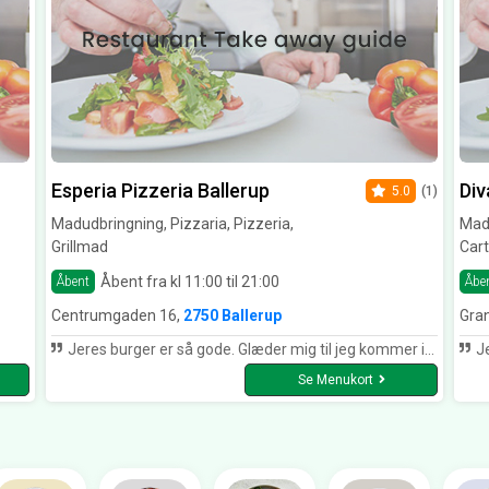
Esperia Pizzeria Ballerup
Div
5.0
(1)
Madudbringning, Pizzaria, Pizzeria,
Madu
Grillmad
Car
Åbent fra kl 11:00 til 21:00
Åbent
Åbe
Centrumgaden 16,
2750 Ballerup
Gra
Jeres burger er så gode. Glæder mig til jeg kommer igen :)
Je
Se Menukort