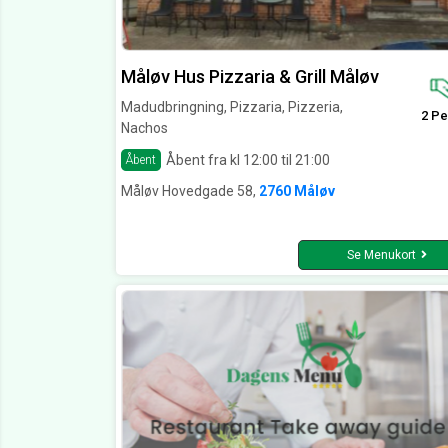
Måløv Hus Pizzaria & Grill Måløv
Madudbringning, Pizzaria, Pizzeria,
2 Pe
Nachos
Åbent fra kl 12:00 til 21:00
Åbent
Måløv Hovedgade 58,
2760 Måløv
Se Menukort