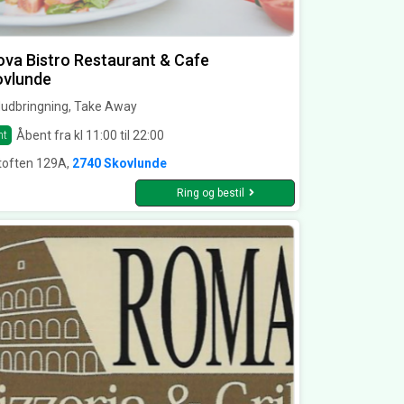
va Bistro Restaurant & Cafe
ovlunde
udbringning, Take Away
Åbent fra kl 11:00 til 22:00
nt
etoften 129A,
2740 Skovlunde
Ring og bestil