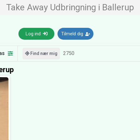
Take Away Udbringning i Ballerup
Log ind
Tilmeld dig
as
Find nær mig
erup