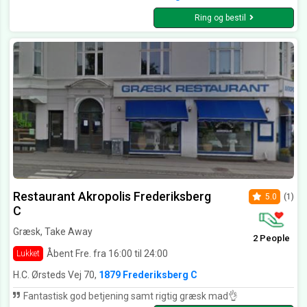
Ring og bestil
Restaurant Akropolis Frederiksberg
5.0
(1)
C
Græsk, Take Away
2 People
Åbent Fre. fra 16:00 til 24:00
Lukket
H.C. Ørsteds Vej 70,
1879 Frederiksberg C
Fantastisk god betjening samt rigtig græsk mad👌