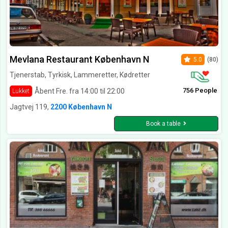
Mevlana Restaurant København N
5.0
(80)
Tjenerstab, Tyrkisk, Lammeretter, Kødretter
756 People
Åbent Fre. fra 14:00 til 22:00
Lukket
Jagtvej 119,
2200 København N
Book a table