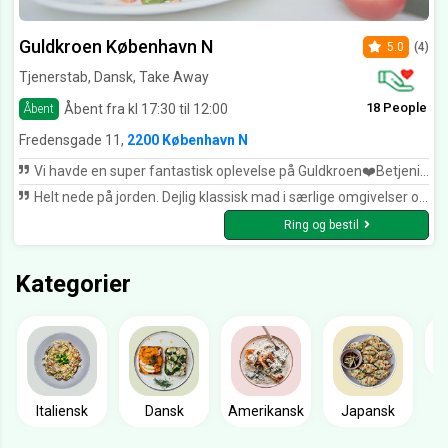
Guldkroen København N
5.0
(4)
Tjenerstab, Dansk, Take Away
18 People
Åbent fra kl 17:30 til 12:00
Åbent
Fredensgade 11,
2200 København N
Vi havde en super fantastisk oplevelse på Guldkroen❤️Betjening var perfekt😍maden var suveræn 😘de skal have 10 stjerner opad⭐️⭐️⭐️⭐️⭐️⭐️⭐️⭐️⭐️⭐️⭐️⭐️⭐️⭐️⭐️⭐️⭐️⭐️⭐️⭐️Det er ikke sidste gang vi kommer ❤️Vil anbefal familie og venner at de skal få sådan en oplevelse❤️
Helt nede på jorden. Dejlig klassisk mad i særlige omgivelser og en dejlig frisk betjenin
Ring og bestil
Kategorier
Italiensk
Dansk
Amerikansk
Japansk