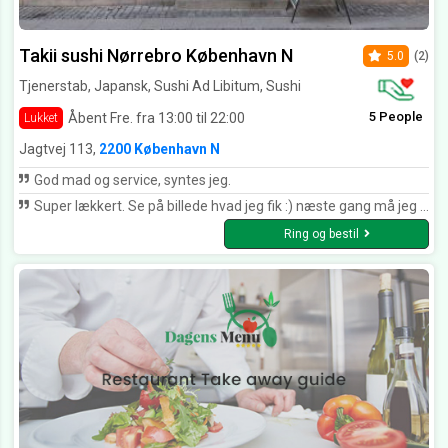
Takii sushi Nørrebro København N
5.0
(2)
Tjenerstab, Japansk, Sushi Ad Libitum, Sushi
5 People
Åbent Fre. fra 13:00 til 22:00
Lukket
Jagtvej 113,
2200 København N
God mad og service, syntes jeg.
Super lækkert. Se på billede hvad jeg fik :) næste gang må jeg prøve deres sushi A libitum.
Ring og bestil