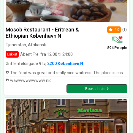
Mosob Restaurant - Eritrean &
4.0
(1)
Ethiopian København N
Tjenerstab, Afrikansk
894 People
Åbent Fre. fra 12:00 til 24:00
Lukket
Griffenfeldsgade 9 tv,
2200 København N
The food was great and really nice waitress. The place is cosy and we had a really nice time!
wawwwwwwwww nic
Book a table