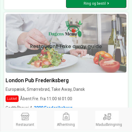
Ring og bestil
London Pub Frederiksberg
Europæisk, Smørrebrød, Take Away, Dansk
Åbent Fre. fra 11:00 til 01:00
Lukket
Godthåbsvej 4,
2000 Frederiksberg
Ring og bestil
Restaurant
Afhentning
Madudbringning