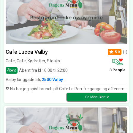
Cafe Lucca Valby
5.0
(1)
Cafe, Cafe, Kødretter, Steaks
3 People
Åbent fra kl 10:00 til 22:00
Åbent
Valby langgade 56,
2500 Valby
Nu har jeg spist brunch på Cafe Le Perr tre gange og aftensmad en gang og det har udelukkende været positive oplevelser. Super lækker mad samt sød og hurtig betjening.
Se Menukort