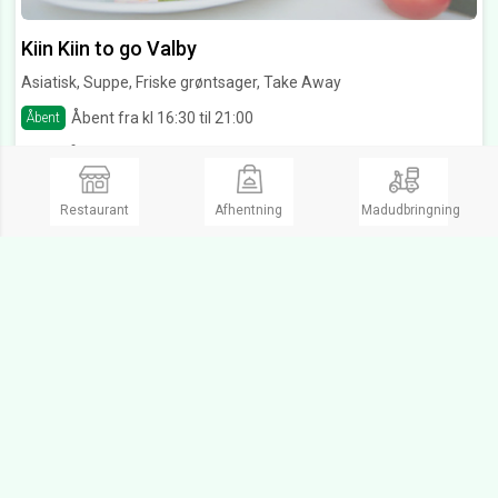
Kiin Kiin to go Valby
Asiatisk, Suppe, Friske grøntsager, Take Away
Åbent fra kl 16:30 til 21:00
Åbent
Toftegårds alle 5 B,
2500 Valby
Ring og bestil
Restaurant
Afhentning
Madudbringning
Domo sushi Valby