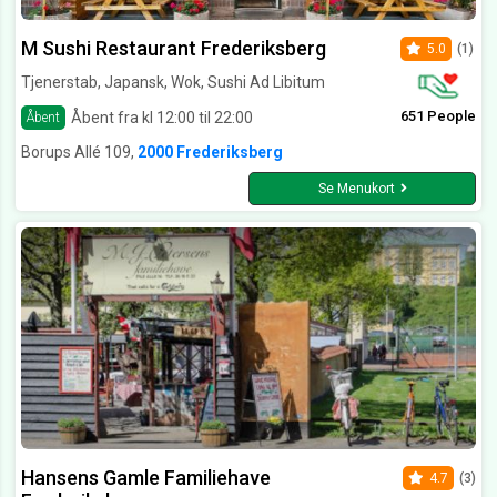
M Sushi Restaurant Frederiksberg
5.0
(1)
Tjenerstab, Japansk, Wok, Sushi Ad Libitum
651 People
Åbent fra kl 12:00 til 22:00
Åbent
Borups Allé 109,
2000 Frederiksberg
Se Menukort
Hansens Gamle Familiehave
4.7
(3)