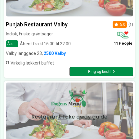
Punjab Restaurant Valby
5.0
(1)
Indisk, Friske grøntsager
11 People
Åbent fra kl 16:00 til 22:00
Åbent
Valby langgade 23,
2500 Valby
Virkelig lækkert buffet
Ring og bestil