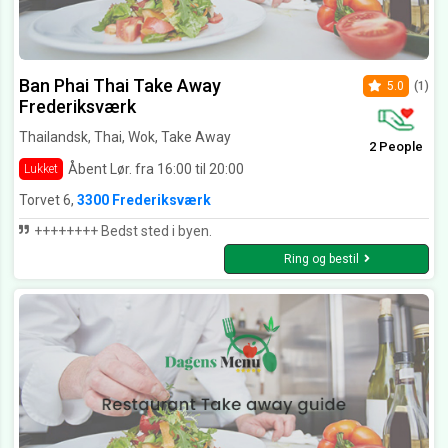
Ban Phai Thai Take Away
5.0
(1)
Frederiksværk
Thailandsk, Thai, Wok, Take Away
2 People
Åbent Lør. fra 16:00 til 20:00
Lukket
Torvet 6,
3300 Frederiksværk
++++++++ Bedst sted i byen.
Ring og bestil