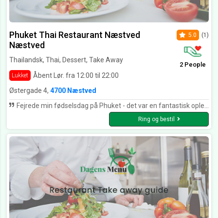
Phuket Thai Restaurant Næstved
5.0
(1)
Næstved
Thailandsk, Thai, Dessert, Take Away
2 People
Åbent Lør. fra 12:00 til 22:00
Lukket
Østergade 4,
4700 Næstved
Fejrede min fødselsdag på Phuket - det var en fantastisk oplevelse med mange spændende og yderst velsmagende retter og rigtig fin betjening - så afgjort 5 ⭐️⭐️⭐️⭐️⭐️
Ring og bestil