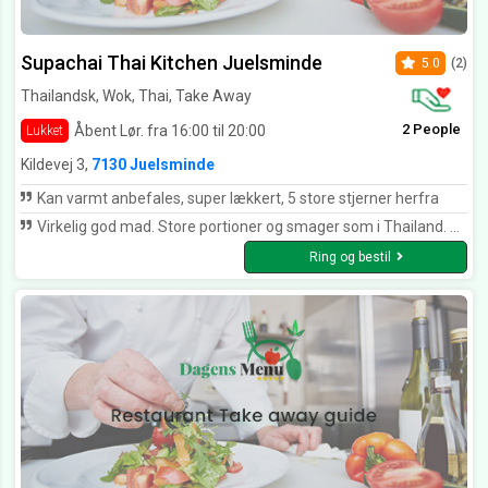
Supachai Thai Kitchen Juelsminde
5.0
(2)
Thailandsk, Wok, Thai, Take Away
2 People
Åbent Lør. fra 16:00 til 20:00
Lukket
Kildevej 3,
7130 Juelsminde
Kan varmt anbefales, super lækkert, 5 store stjerner herfra
Virkelig god mad. Store portioner og smager som i Thailand. MUMS.
Ring og bestil