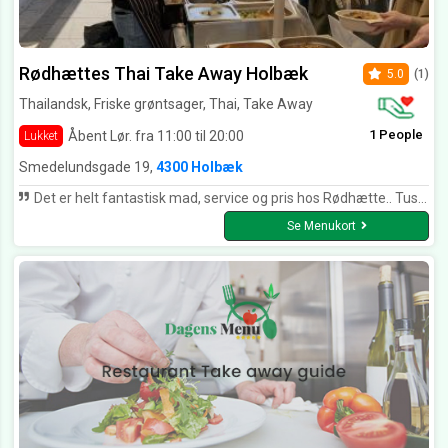
Rødhættes Thai Take Away Holbæk
5.0
(1)
Thailandsk, Friske grøntsager, Thai, Take Away
1 People
Åbent Lør. fra 11:00 til 20:00
Lukket
Smedelundsgade 19,
4300 Holbæk
Det er helt fantastisk mad, service og pris hos Rødhætte.. Tusind tak for altid lækker mad. Mange hilsner Frank
Se Menukort