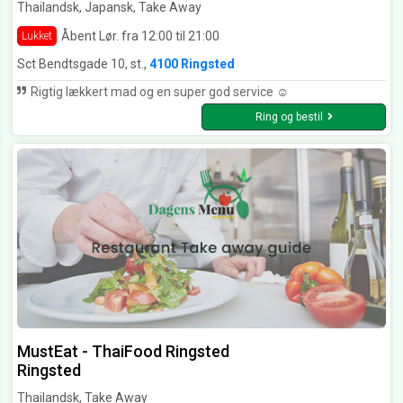
Thailandsk, Japansk, Take Away
Åbent Lør. fra 12:00 til 21:00
Lukket
Sct Bendtsgade 10, st.,
4100 Ringsted
Rigtig lækkert mad og en super god service ☺️
Ring og bestil
MustEat - ThaiFood Ringsted
Ringsted
Thailandsk, Take Away