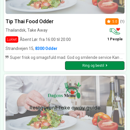
Tip Thai Food Odder
5.0
(1)
Thailandsk, Take Away
1 People
Åbent Lør. fra 16:00 til 20:00
Lukket
Strandvejen 15,
8300 Odder
Super frisk og smagsfuld mad. God og smilende service Kan varmt anbefales
Ring og bestil