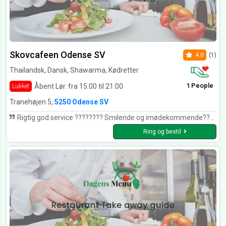
Skovcafeen Odense SV
4.0
(1)
Thailandsk, Dansk, Shawarma, Kødretter
1 People
Åbent Lør. fra 15:00 til 21:00
Lukket
Tranehøjen 5,
5250 Odense SV
Rigtig god service ???????? Smilende og imødekommende???????? Maden er rigtig god og ikke stærk ????
Ring og bestil