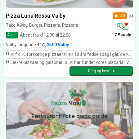
Pizza Luna Rossa Valby
4.8
(4)
Take Away, Burger, Pizzaria, Pizzeria
7 People
Åbent fra kl 12:00 til 22:00
Åbent
Valby langgade 44A,
2500 Valby
Vi fik 16 forskellige pizzaer til en 18 års fødselsdag i går, de var mega lækre og flere gæster spurte til hvor de var købt. Tak for fantastiske pizzaer.
Lækre pizzaer og galzoner 👌🏽 Vi har fundet vores pizzaria i Valby Tak for rigtig dejlig mad og sød betjening
Ring og bestil