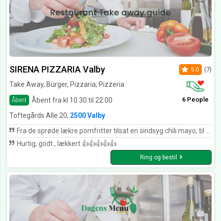
SIRENA PIZZARIA Valby
5.0
(7)
Take Away, Burger, Pizzaria, Pizzeria
6 People
Åbent fra kl 10:30 til 22:00
Åbent
Toftegårds Alle 20,
2500 Valby
Fra de sprøde lækre pomfritter tilsat en sindsyg chili mayo, til durumen med det gode lækre kød og en god chili, Vil bare sige alt i alt ******* sindssygt. 5 ⭐️ Herfra.
Hurtig, godt , lækkert 👍👍👍👍👍
Ring og bestil