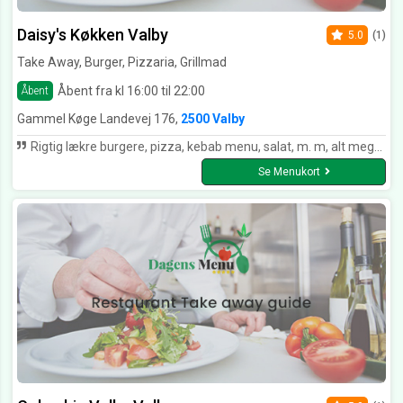
Daisy's Køkken Valby
5.0
(1)
Take Away, Burger, Pizzaria, Grillmad
Åbent fra kl 16:00 til 22:00
Åbent
Gammel Køge Landevej 176,
2500 Valby
Rigtig lækre burgere, pizza, kebab menu, salat, m. m, alt meget veltillavet, med friske gode varer og service i top! er bestemt stedet jeg vil få leveret fra igen!
Se Menukort