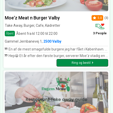
Moe'z Meat n Burger Valby
5.0
(3)
Take Away, Burger, Cafe, Kødretter
3 People
Åbent fra kl 12:00 til 22:00
Åbent
Gammel Jernbanevej 1,
2500 Valby
En af de mest smagsfulde burgere jeg har fået i København. Kombinationen af krydderier og det gode kød giver en rigtig lækker smag. Vi siger tak for en god oplevelse og kommer gerne igen.
Hep😀 Et år efter den første burger, serverer Moe'z stadig en af de absolut bedste burgere i byen: "smoking gun" Fik en burger, næsten dobbelt så dyr på gasolin, halvt så stor og ikke engang halvt så god. Smoking gun stikker alt. Mvh Morten
Ring og bestil