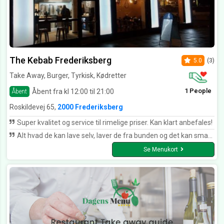
The Kebab Frederiksberg
5.0
(3)
Take Away, Burger, Tyrkisk, Kødretter
1 People
Åbent fra kl 12:00 til 21:00
Åbent
Roskildevej 65,
2000 Frederiksberg
Super kvalitet og service til rimelige priser. Kan klart anbefales!
Alt hvad de kan lave selv, laver de fra bunden og det kan smages. Jeg havde aldrig prøvet rødkål i Kebab før, men det er i den grad et hit. Alle de ansatte/ejere har altid et smil på læben og er utroligt venlige. Den varmeste anbefaling herfra.
Se Menukort