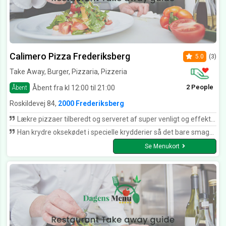
Calimero Pizza Frederiksberg
5.0
(3)
Take Away, Burger, Pizzaria, Pizzeria
2 People
Åbent fra kl 12:00 til 21:00
Åbent
Roskildevej 84,
2000 Frederiksberg
Lækre pizzaer tilberedt og serveret af super venligt og effektivt personale i hyggelige omgivelser
Han krydre oksekødet i specielle krydderier så det bare smager så lækkert. Mørt og virkelig lækkert. Den nye ejer er så dygtigt og sød
Se Menukort