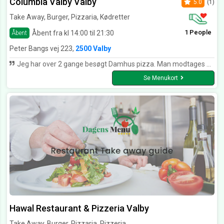
Columbia Valby Valby
5.0
(1)
Take Away, Burger, Pizzaria, Kødretter
1 People
Åbent fra kl 14:00 til 21:30
Åbent
Peter Bangs vej 223,
2500 Valby
Jeg har over 2 gange besøgt Damhus pizza. Man modtages af venlige medarbejdere. De gør virkelig et godt indtryk. Den ene gang prøvede jeg deres pizza. Bunden er supersprød og velsmagende. Der bliver ikke sparet på råvarene, som er superfriske. Anden gang prøvede jeg en kebab og den smagte også rigtig godt. Stedet er pænt og ryttet. Damhus pizza gør det rigtig godt og fortjener 5 stjerner herfra. Jeg anbefaler stedet.
Se Menukort
Hawal Restaurant & Pizzeria Valby
Take Away, Burger, Pizzaria, Pizzeria