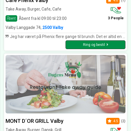
Café Phenix Valby
4.0
(1)
Take Away, Burger, Cafe, Cafe
3 People
Åbent fra kl 09:00 til 23:00
Åbent
Valby Langgade 74,
2500 Valby
Jeg har været på Phenix flere gange til brunch. Det er altid en god oplevelse.
Ring og bestil
MONT D´OR GRILL Valby
4.5
(2)
Take Away, Burger, Dansk, Grill