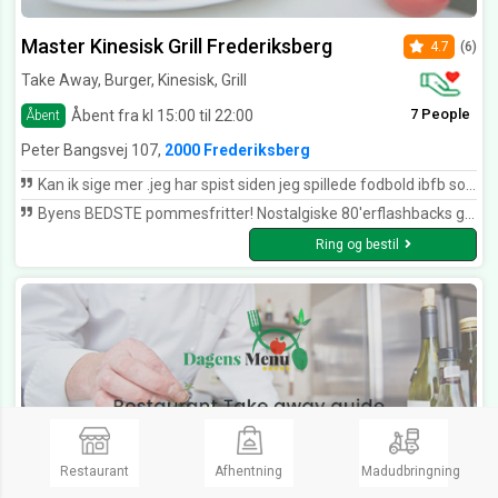
Master Kinesisk Grill Frederiksberg
4.7
(6)
Take Away, Burger, Kinesisk, Grill
7 People
Åbent fra kl 15:00 til 22:00
Åbent
Peter Bangsvej 107,
2000 Frederiksberg
Kan ik sige mer .jeg har spist siden jeg spillede fodbold ibfb som 14år er 44år idag det dejligt service og mad mors mad prøv service så kan i måske forstå og føle god gamle ægte mad hmmm burgere retter dt hel top top .
Byens BEDSTE pommesfritter! Nostalgiske 80'erflashbacks gør oplevelsen bittersød på den gode måde. Hurra for Master Kina - en drøm i en ørken af dødsyge pizzarier.
Ring og bestil
Restaurant
Afhentning
Madudbringning