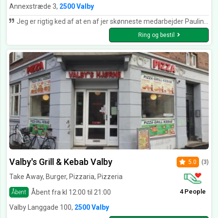
Annexstræde 3,
2500 Valby
Jeg er rigtig ked af at en af jer skønneste medarbejder Paulina (for jeg kan huske pigens navn) arbejder ikke hos Jer længere. Hun var den sejeste og sødeste derind. Pigen lavede bare super god atmosfæren i caféen. Jeg kommer nok tilbage på et tidspunkt, men håber at Jeres andre medarbejder forbedrer sig. :-) Vh. Matias
Ring og bestil
Valby's Grill & Kebab Valby
5.0
(3)
Take Away, Burger, Pizzaria, Pizzeria
4 People
Åbent fra kl 12:00 til 21:00
Åbent
Valby Langgade 100,
2500 Valby