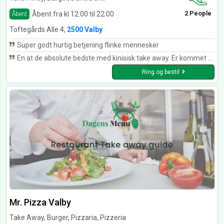
2 People
Åbent fra kl 12:00 til 22:00
Åbent
Toftegårds Alle 4,
2500 Valby
Super godt hurtig betjening flinke mennesker
En at de absolute bedste med kinisisk take away. Er kommet der igennem mange år, og de svigter aldrig. Den sidste stjerne, Kunne de få hvis de Kunne tilbyde udbringning.
Ring og bestil
Mr. Pizza Valby
Take Away, Burger, Pizzaria, Pizzeria