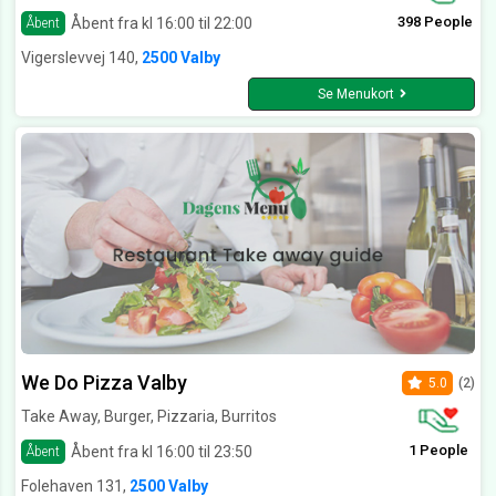
398 People
Åbent fra kl 16:00 til 22:00
Åbent
Vigerslevvej 140,
2500 Valby
Se Menukort
We Do Pizza Valby
5.0
(2)
Take Away, Burger, Pizzaria, Burritos
1 People
Åbent fra kl 16:00 til 23:50
Åbent
Folehaven 131,
2500 Valby