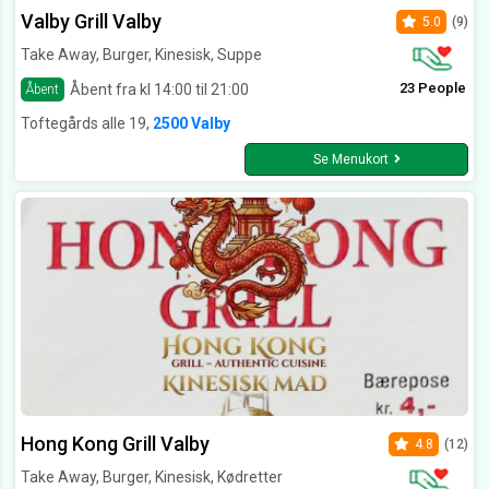
Valby Grill Valby
5.0
(9)
Take Away, Burger, Kinesisk, Suppe
23 People
Åbent fra kl 14:00 til 21:00
Åbent
Toftegårds alle 19,
2500 Valby
Se Menukort
Hong Kong Grill Valby
4.8
(12)
Take Away, Burger, Kinesisk, Kødretter