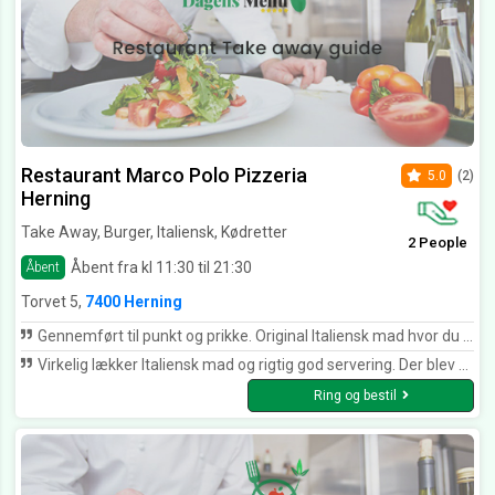
Restaurant Marco Polo Pizzeria
5.0
(2)
Herning
Take Away, Burger, Italiensk, Kødretter
2 People
Åbent fra kl 11:30 til 21:30
Åbent
Torvet 5,
7400 Herning
Gennemført til punkt og prikke. Original Italiensk mad hvor du får det hele med. Stemningen, charme og lækker mad.
Virkelig lækker Italiensk mad og rigtig god servering. Der blev kræset om os selvom der var godt fyldt op af gæster.
Ring og bestil