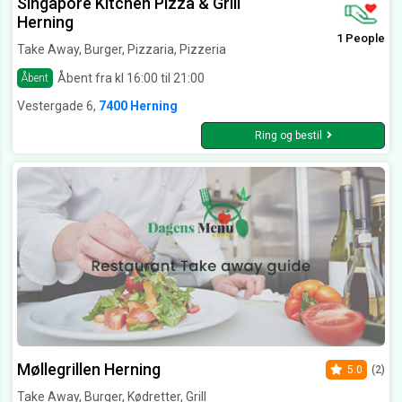
Singapore Kitchen Pizza & Grill
Herning
1 People
Take Away, Burger, Pizzaria, Pizzeria
Åbent fra kl 16:00 til 21:00
Åbent
Vestergade 6,
7400 Herning
Ring og bestil
Møllegrillen Herning
5.0
(2)
Take Away, Burger, Kødretter, Grill