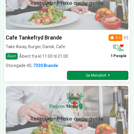
Cafe Tankefryd Brande
5.0
(1)
Take Away, Burger, Dansk, Cafe
1 People
Åbent fra kl 11:00 til 21:00
Åbent
Storegade 40,
7330 Brande
Se Menukort