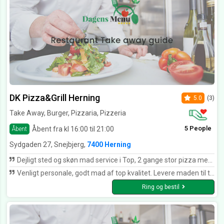
DK Pizza&Grill Herning
5.0
(3)
Take Away, Burger, Pizzaria, Pizzeria
5 People
Åbent fra kl 16:00 til 21:00
Åbent
Sydgaden 27, Snejbjerg,
7400 Herning
Dejligt sted og skøn mad service i Top, 2 gange stor pizza med salat på under 20 minutter plus sodavand Tak herfra os Camilla og Anders
Venligt personale, godt mad af top kvalitet. Levere maden til tiden. Butikken er ren og indbydende. Kan helt klart anbefales.
Ring og bestil