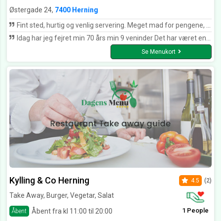
Østergade 24,
7400 Herning
Fint sted, hurtig og venlig servering. Meget mad for pengene, men priserne trænger i den grad til at blive opdateret på nettet
Idag har jeg fejret min 70 års min 9 veninder Det har været en super oplevelse med god betjening og god mad Det er ikke sidste gang vi kommer Hilsen Hanne Kramer
Se Menukort
Kylling & Co Herning
4.5
(2)
Take Away, Burger, Vegetar, Salat
1 People
Åbent fra kl 11:00 til 20:00
Åbent