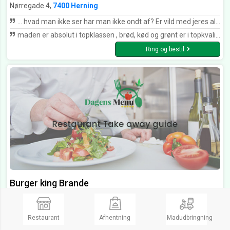
Nørregade 4,
7400 Herning
… hvad man ikke ser har man ikke ondt af? Er vild med jeres altid lækre salatbuffet og brød. Har altid været godt tilfreds. 👍 Blev dog lidt paf over at se en personale tørre kanten af rundt ved buffeten, hvor hun kaster spildte majs m.m. tilbage i bakken. Tog kluden og tørrede videre rundt og rystede kluden over salat bakken🙈 Spiste enkelte stykker fra kanten af grøntsager fra kanten også. 🧐
maden er absolut i topklassen , brød, kød og grønt er i topkvalitet, kød frisklavet og velsmagende, grønt og salat altid helt frisk og nyskåret.. personalet er venlige, utrolig effektive og kan altid give et ordentligt svar og ved hvad de taler om,, god stemning og så mætter maden og er sund,, slet ikke som fastfood, der giver en flad fornemmelse bagefter,,,, kylling og co er altid det første sted jeg overvejer , hvis der skal hentes mad udefra...
Ring og bestil
Burger king Brande
Take Away, Burger, Fast food, Kyllingretter
Åbent fra kl 11:00 til 21:00
Åbent
Restaurant
Afhentning
Madudbringning