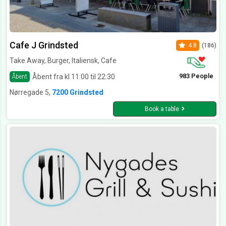
Cafe J Grindsted
4.8
(186)
Take Away, Burger, Italiensk, Cafe
983 People
Åbent fra kl 11:00 til 22:30
Åbent
Nørregade 5,
7200 Grindsted
Book a table