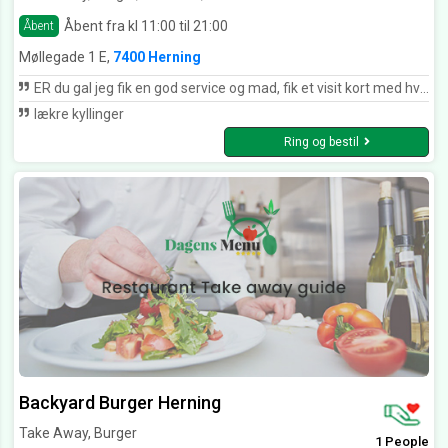
Åbent fra kl 11:00 til 21:00
Åbent
Møllegade 1 E,
7400 Herning
ER du gal jeg fik en god service og mad, fik et visit kort med hvor jeg kunne se det var Emil der havde lavet min mad. Respekt til ham
lækre kyllinger
Ring og bestil
Backyard Burger Herning
Take Away, Burger
1 People