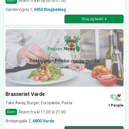
Åbent fra kl 08:00 til 01:00
Åbent
Søndervigvej 1,
6950 Ringkøbing
Ring og bestil
Brasseriet Varde
Take Away, Burger, Europæisk, Pasta
1 People
Åbent fra kl 11:00 til 21:00
Åbent
Arnbjergalle 2,
6800 Varde