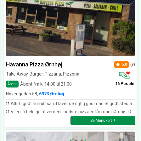
Havanna Pizza Ørnhøj
5.0
(8)
Take Away, Burger, Pizzaria, Pizzeria
16 People
Åbent fra kl 14:00 til 21:00
Åbent
Hovedgaden 58,
6973 Ørnhøj
Altid i godt humør samt laver de rigtig god mad et godt sted at komme
Vi er så heldige at verdens bedste pizzaer får man i Ørnhøj. Desuden får man en altid venlig, sød og personlig behandling, når man kommer derop.
Se Menukort