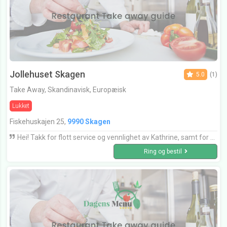
Jollehuset Skagen
5.0
(1)
Take Away, Skandinavisk, Europæisk
Lukket
Fiskehuskajen 25,
9990 Skagen
Hei! Takk for flott service og vennlighet av Kathrine, samt for god mat under vårt besøk i Skagen 10.-13.august.
Ring og bestil