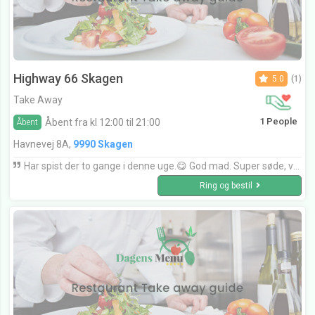
Highway 66 Skagen
5.0
(1)
Take Away
1 People
Åbent fra kl 12:00 til 21:00
Åbent
Havnevej 8A,
9990 Skagen
Har spist der to gange i denne uge.😋 God mad. Super søde, venlige og smilende tjenere. Et sted man føler sig velkommen.
Ring og bestil