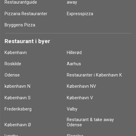
Den Fornøjelige Ålbæk
Take Away
Åbent fra kl 16:00 til 00:00
Åbent
Centralvej 2,
9982 Ålbæk
Ring og bestil