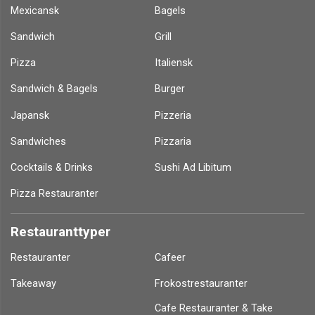
Havnekiosken Ålbæk Ålbæk
Take Away
Åbent fra kl 12:00 til 20:00
Åbent
Søndre Havnevej 64,
9982 Ålbæk
Ring og bestil