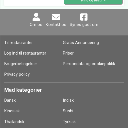
Ring og bestil
Mammas pizza restaurant Ålbæk
5.0
(3)
Take Away, Pizzaria, Pizzeria
4 People
Åbent fra kl 11:00 til 21:00
Åbent
Skagensvej 66,
9982 Ålbæk
Rigtig god mad, sødt og smilende personale :) kan klart anbefales.
Altid høflig og hurtig betjening. Derudover superlækker pizza sam øvrige retter. Kommer gerne igen.
Ring og bestil