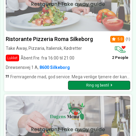
Ristorante Pizzeria Roma Silkeborg
5.0
(1)
Take Away, Pizzaria, Italiensk, Kødretter
2 People
Åbent Fre. fra 16:00 til 21:00
Lukket
Drewsensvej 1 A,
8600 Silkeborg
Fremragende mad, god service. Mega venlige tjenere der kan også være tålmodig og hjælpsomme, når børnene har bruge for hjælp til at vælge deres mad. Meget afslappende sted til at være sammen med familie og venner og føle sig hjemme. Man kan ikke lade være med at lægge mærke til de fine billeder, der gøre Roma til et special sted.
Ring og bestil