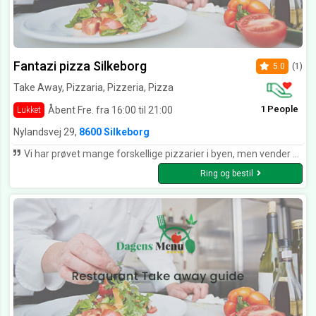
Fantazi pizza Silkeborg
5.0
(1)
Take Away, Pizzaria, Pizzeria, Pizza
1 People
Åbent Fre. fra 16:00 til 21:00
Lukket
Nylandsvej 29,
8600 Silkeborg
Vi har prøvet mange forskellige pizzarier i byen, men vender altid tilbage til Fantazi på trods af, at vi er flyttet ud af byen. Dejlig mad og fantastisk personale.
Ring og bestil