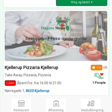
Ring og bestil
Kjellerup Pizzaria Kjellerup
5.0
(3)
Take Away, Pizzaria, Pizzeria
1 People
Åbent Fre. fra 16:00 til 21:00
Lukket
Nørregade 1,
8620 Kjellerup
Det er rigtig smager godt og varm mad anbefaler, Frisk kebab og hurtig service, sød personale Og god pris, jeg glæde mig at besøge butikkerne igen Og spise lækkert mad
Maden er god. Fik den bedste pizza længe. Knasende sprød bund, med en smagsmæssig vel afballanceret fyld. Tilberedt og serveret af de sødeste mennesker. Glæder mig til næste besøg :)
Restaurant
Afhentning
Madudbringning