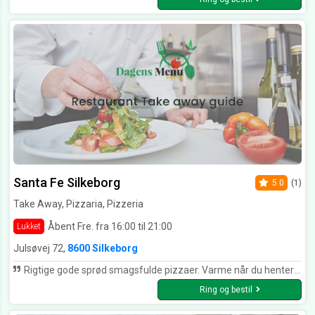
Santa Fe Silkeborg
5.0
(1)
Take Away, Pizzaria, Pizzeria
Åbent Fre. fra 16:00 til 21:00
Lukket
Julsøvej 72,
8600 Silkeborg
Rigtige gode sprød smagsfulde pizzaer. Varme når du henter dem, sødog hurtig betjening👍👍👍👍👍👍👍👍👍👍
Ring og bestil