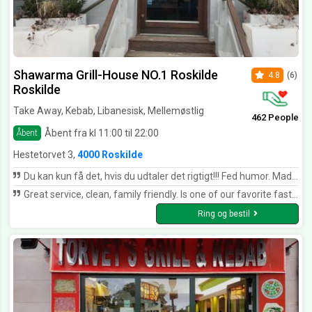
Shawarma Grill-House NO.1 Roskilde
4.8
(6)
Roskilde
Take Away, Kebab, Libanesisk, Mellemøstlig
462 People
Åbent fra kl 11:00 til 22:00
Åbent
Hestetorvet 3,
4000 Roskilde
Du kan kun få det, hvis du udtaler det rigtigt!!! Fed humor. Maden til tiden, god dyb smag, fint kød, og nok...kan varmt anbefales. *****
Great service, clean, family friendly. Is one of our favorite fast-food places in Roskilde
Ring og bestil