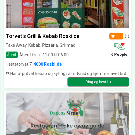
Torvet's Grill & Kebab Roskilde
5.0
(1)
Take Away, Kebab, Pizzaria, Grillmad
6 People
Åbent fra kl 11:00 til 06:00
Åbent
Hestetorvet 7,
4000 Roskilde
Har afprøvet kebab og kylling i alm. Brød og hjemme lavet brød og Div. Pizza stykker gennem flere år og har aldrig haft noget at klage vildt over. Skal ‼️ jeg finde noget så skal det være at de bæger man får med hjem med majo osv. De er temmelig svære at åbne 😛 Den chili man får med er ikke sååå stærk. Og kyllingekødet ville blive endnu mere lækkert hvis det lige fik lidt grill krydderi Men intet så galt at man ikke kommer igen. 😊
Ring og bestil