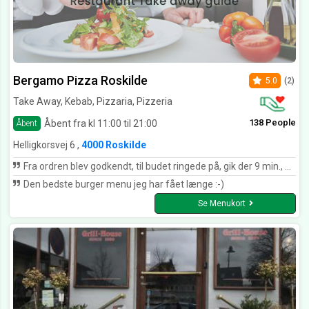
Bergamo Pizza Roskilde
5.0
(2)
Take Away, Kebab, Pizzaria, Pizzeria
138 People
Åbent fra kl 11:00 til 21:00
Åbent
Helligkorsvej 6 ,
4000 Roskilde
Fra ordren blev godkendt, til budet ringede på, gik der 9 min., det må være verdens hurtigste 👍🏼👌🏼🙏🏼😉
Den bedste burger menu jeg har fået længe :-)
Se Menukort