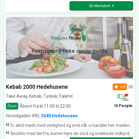
Se Menukort
Kebab 2000 Hedehusene
4.8
(5)
Take Away, Kebab, Tyrkisk, Falafel
10 People
Åbent fra kl 11:00 til 22:00
Åbent
Hovedgaden 490,
2640 Hedehusene
Er altid mødt med venlighed og smil når vi handler her maden er altidvel tilberedt og holder sig varm selvom vi kører langt. Vi kan anbefale kebab 2000 på det varmeste to meget tilfredse kunder.
Bestilte mad derfra, kunne høre de stod og snakkede indbyrdes om mig og om at de skulle tage røven på mig.. betalte for meget for det jeg skulle have. En ting er sikkert at jeg aldrig kommer det lorte sted igen. Jamen Tillykke med renoveringen!