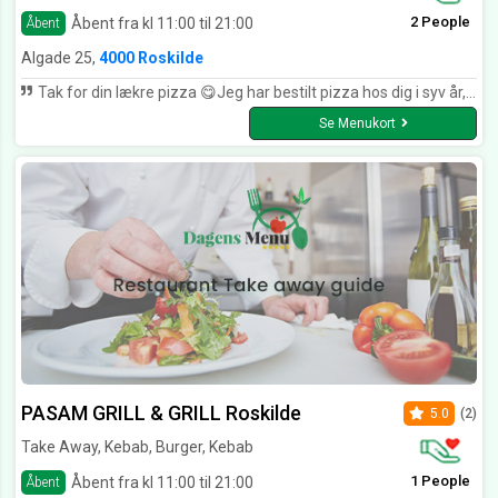
2 People
Åbent fra kl 11:00 til 21:00
Åbent
Algade 25,
4000 Roskilde
Tak for din lækre pizza 😋Jeg har bestilt pizza hos dig i syv år, men jeg er meget tilfreds 😊😊😊😊
Se Menukort
PASAM GRILL & GRILL Roskilde
5.0
(2)
Take Away, Kebab, Burger, Kebab
1 People
Åbent fra kl 11:00 til 21:00
Åbent