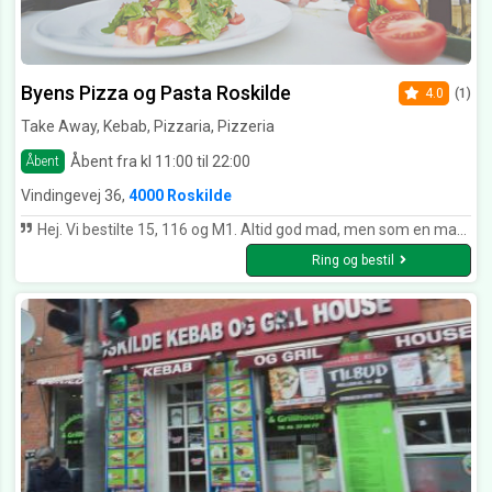
Byens Pizza og Pasta Roskilde
4.0
(1)
Take Away, Kebab, Pizzaria, Pizzeria
Åbent fra kl 11:00 til 22:00
Åbent
Vindingevej 36,
4000 Roskilde
Hej. Vi bestilte 15, 116 og M1. Altid god mad, men som en mad kender som jeg er. Er i begyndt at bruge allehånde og nellike i jeres burger op til julen. Så hold lidt igen, de var lige til den søde side.... Vh Kim Holgersen
Ring og bestil