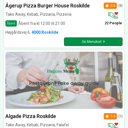
Ågerup Pizza Burger House Roskilde
5.0
(9)
Take Away, Kebab, Pizzaria, Pizzeria
22 People
Åbent fra kl 12:00 til 21:00
Åbent
Højgårdsvej 6,
4000 Roskilde
Se Menukort
Algade Pizza Roskilde
5.0
(1)
Take Away, Kebab, Pizzaria, Falafel