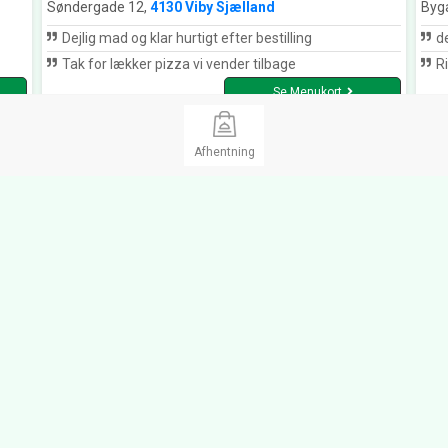
Søndergade 12,
4130 Viby Sjælland
Byg
Dejlig mad og klar hurtigt efter bestilling
de
Tak for lækker pizza vi vender tilbage
Ri
Se Menukort
Afhentning
Veksø Cafe & Pizzeria Veksø
Ga
0
(4)
5.0
(1)
Sjælland
Kar