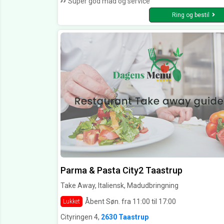
Super god mad og service
Ring og bestil
Parma & Pasta City2 Taastrup
Take Away, Italiensk, Madudbringning
Åbent Søn. fra 11:00 til 17:00
Lukket
Cityringen 4,
2630 Taastrup