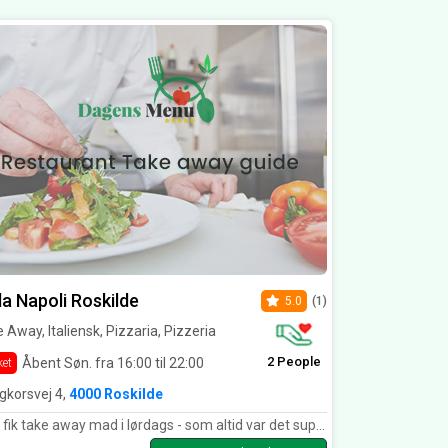
la Napoli Roskilde
5.0
(1)
 Away, Italiensk, Pizzaria, Pizzeria
2 People
Åbent Søn. fra 16:00 til 22:00
ket
igkorsvej 4,
4000 Roskilde
ik take away mad i lørdags - som altid var det super godt - lækker pasta / super gode pizzaer.