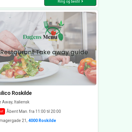
Ring og bestil
ilico Roskilde
 Away, Italiensk
Åbent Man. fra 11:00 til 20:00
ket
magergade 21,
4000 Roskilde