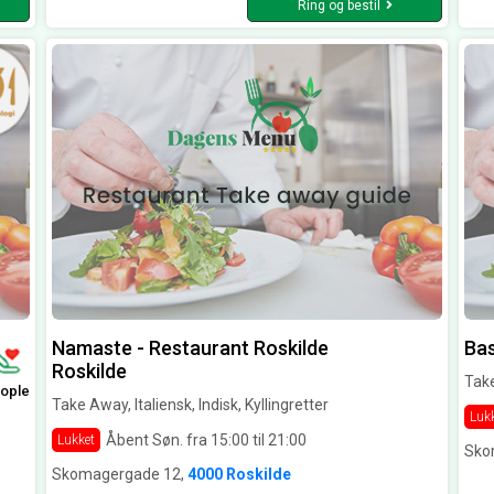
Ring og bestil
Namaste - Restaurant Roskilde
Bas
Roskilde
Take
ople
Take Away, Italiensk, Indisk, Kyllingretter
Luk
Åbent Søn. fra 15:00 til 21:00
Lukket
Sko
Skomagergade 12,
4000 Roskilde