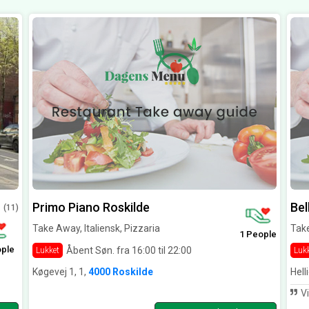
Primo Piano Roskilde
Bel
(11)
Take Away, Italiensk, Pizzaria
Take
1 People
ople
Åbent Søn. fra 16:00 til 22:00
Lukket
Luk
Køgevej 1, 1,
4000 Roskilde
Hell
Vi f