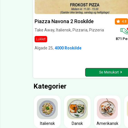
Piazza Navona 2 Roskilde
4.8
Take Away, Italiensk, Pizzaria, Pizzeria
871 Pe
Lukket
Algade 25,
4000 Roskilde
Se Menukort
Kategorier
Italiensk
Dansk
Amerikansk