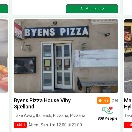
Se Menukort
Byens Pizza House Viby
Mar
4.9
(16)
Sjælland
Hyl
Take Away, Italiensk, Pizzaria, Pizzeria
Take
808 People
Åbent Søn. fra 12:00 til 21:00
Lukket
Luk