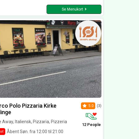
Se Menukort
co Polo Pizzaria Kirke
5.0
(3)
linge
 Away, Italiensk, Pizzaria, Pizzeria
12 People
Åbent Søn. fra 12:00 til 21:00
ket