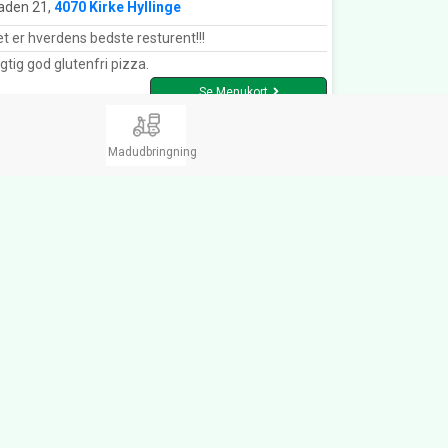
aden 21,
4070 Kirke Hyllinge
t er hverdens bedste resturent!!!
gtig god glutenfri pizza.
Se Menukort
Madudbringning
stronomia Smeralda
5.0
(2)
lslunde