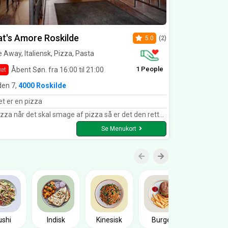
t's Amore Roskilde
5.0
(2)
 Away, Italiensk, Pizza, Pasta
1 People
Åbent Søn. fra 16:00 til 21:00
ket
den 7,
4000 Roskilde
t er en pizza
a når det skal smage af pizza så er det den rette sted. Sprøde og smagsfulde. God service.
Se Menukort
Sandwic
ushi
Indisk
Kinesisk
Burger