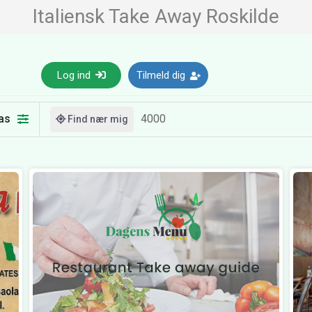
Italiensk Take Away Roskilde
Log ind
Tilmeld dig
as
Find nær mig