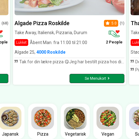
Algade Pizza Roskilde
Tha
(68)
5.0
(1)
Take Away, Italiensk, Pizzaria, Durum
Take
ople
2 People
Åbent Man. fra 11:00 til 21:00
Lukket
Luk
Algade 25,
4000 Roskilde
Stø
Tak for din lækre pizza 😋Jeg har bestilt pizza hos dig i syv år, men jeg er meget tilfreds 😊😊😊😊
De
Pizz
Se Menukort
Japansk
Pizza
Vegetarisk
Vegan
S