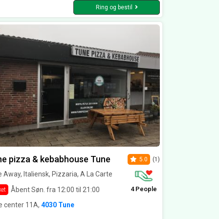
Ring og bestil
ne pizza & kebabhouse Tune
5.0
(1)
 Away, Italiensk, Pizzaria, A La Carte
4 People
Åbent Søn. fra 12:00 til 21:00
ket
e center 11A,
4030 Tune