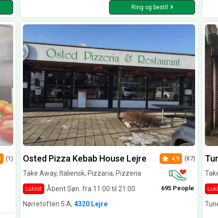
Ring og bestil
Osted Pizza Kebab House Lejre
Tu
0
(1)
4.9
(87)
Take Away, Italiensk, Pizzaria, Pizzeria
Take
695 People
Åbent Søn. fra 11:00 til 21:00
Lukket
Luk
Nørretoften 5 A,
4320 Lejre
Tun