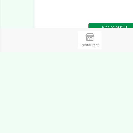
Ring og bestil
Restaurant
Gastronomia italiana Taastrup
5.
Take Away, Italiensk, Pizzaria, Pizzeria