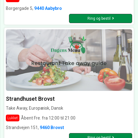
Borgergade 5,
9440 Aabybro
Ring og bestil
Strandhuset Brovst
Take Away, Europæisk, Dansk
Åbent Fre. fra 12:00 til 21:00
Lukket
Strandvejen 151,
9460 Brovst
Ring og bestil