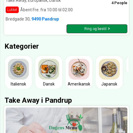
Take Away, Europæisk, Dansk
4 People
Åbent Fre. fra 10:00 til 02:00
Lukket
Bredgade 30,
9490 Pandrup
Ring og bestil
Kategorier
Italiensk
Dansk
Amerikansk
Japansk
Take Away i Pandrup