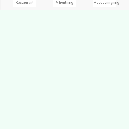
Restaurant
Afhentning
Madudbringning
Restaurant Alanya Brovst
5.0
(2)
Take Away, Tyrkisk
Åbent Fre. fra 11:00 til 21:00
Lukket
Stationsvej 4,
9460 Brovst
Rigtig god service og gode mad
very nıce food
Ring og bestil