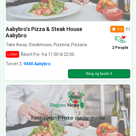
Aabybro’s Pizza & Steak House
5.0
(1)
Aabybro
Take Away, Steakhouse, Pizzeria, Pizzaria
2 People
Åbent Fre. fra 11:00 til 22:00
Lukket
Torvet 3,
9440 Aabybro
Ring og bestil