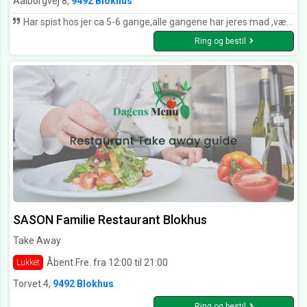
Aalborgvej 8,
9492 Blokhus
Har spist hos jer ca 5-6 gange,alle gangene har jeres mad ,været super dejligt,hyggelig ekspedition.Vi har været hos jer alene to personer,men også med gode venner.vi takker for god mad,og godt personale. Takkkkk. Arne og Joan. Susanne og Kjeld .Pia og Leif.
Ring og bestil
SASON Familie Restaurant Blokhus
Take Away
Åbent Fre. fra 12:00 til 21:00
Lukket
Torvet 4,
9492 Blokhus
Ring og bestil