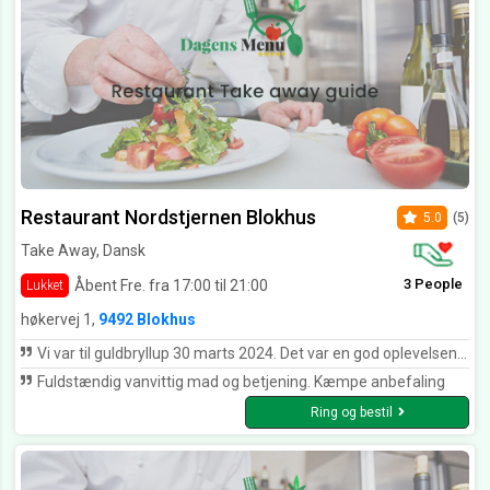
Restaurant Nordstjernen Blokhus
5.0
(5)
Take Away, Dansk
3 People
Åbent Fre. fra 17:00 til 21:00
Lukket
høkervej 1,
9492 Blokhus
Vi var til guldbryllup 30 marts 2024. Det var en god oplevelsen. Vi fik de lækreste fiskeretter til forretter, frisk og flot anrettet. Til hovedret fik vi flere forskellige kødretter med div. Tilbehør. Også super lækkert. Desserten bestod af kage, hjemmelavet islagkage, oste fad og div frugt. Dejlig vin og super venligt personale.
Fuldstændig vanvittig mad og betjening. Kæmpe anbefaling
Ring og bestil