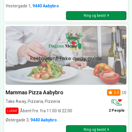
Vestergade 1,
9440 Aabybro
Ring og bestil
Mammas Pizza Aabybro
5.0
(2)
Take Away, Pizzaria, Pizzeria
2 People
Åbent Fre. fra 11:00 til 22:00
Lukket
Østergade 3,
9440 Aabybro
Ring og bestil