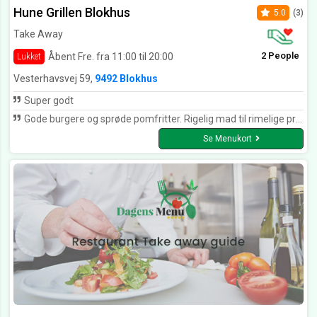
Hune Grillen Blokhus
5.0
(3)
Take Away
2 People
Åbent Fre. fra 11:00 til 20:00
Lukket
Vesterhavsvej 59,
9492 Blokhus
Super godt
Gode burgere og sprøde pomfritter. Rigelig mad til rimelige priser. Smilende og venligt personale.
Se Menukort