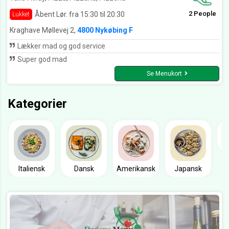
2 People
Åbent Lør. fra 15:30 til 20:30
Lukket
Kraghave Møllevej 2,
4800 Nykøbing F
Lækker mad og god service
Super god mad
Se Menukort
Kategorier
Italiensk
Dansk
Amerikansk
Japansk