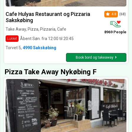
Cafe Hulyas Restaurant og Pizzaria
4.8
(68)
Sakskøbing
Take Away, Pizza, Pizzaria, Cafe
8969 People
Åbent Søn. fra 12:00 til 20:45
Lukket
Torvet 5,
4990 Sakskøbing
Book bord og takeaway
Pizza Take Away Nykøbing F