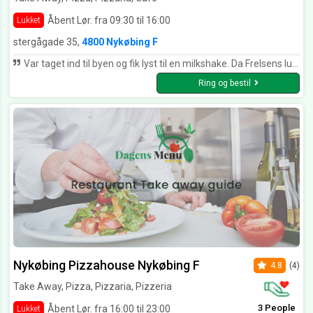
Åbent Lør. fra 09:30 til 16:00
Lukket
stergågade 35,
4800 Nykøbing F
Var taget ind til byen og fik lyst til en milkshake. Da Frelsens lukkede foran næsen på os, gik vi til caféen på lille torv. Det fortryder vi ikke. Han serverede den lækreste milkshake til fruen og jeg. Min kone blev helt vild og bestilte en mere😀 Så kan det ikke blive bedre, vi kommer igen næste weekend 😀
Ring og bestil
Nykøbing Pizzahouse Nykøbing F
4.8
(4)
Take Away, Pizza, Pizzaria, Pizzeria
3 People
Åbent Lør. fra 16:00 til 23:00
Lukket