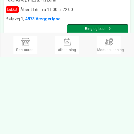
Take Away, Pizza, Pizzaria
Åbent Lør. fra 11:00 til 22:00
Lukket
Bøtøvej 1,
4873 Væggerløse
Ring og bestil
Restaurant
Afhentning
Madudbringning
Tannhauser Marielyst Væggerløse
Take Away, Pizza, Italiensk, Burger
Åbent Lør. fra 11:00 til 22:00
Lukket