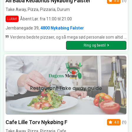
Ali Baba Kebabhus Nykøbing Falster
5.0
(1)
Take Away, Pizza, Pizzaria, Durum
Åbent Lør. fra 11:00 til 21:00
Lukket
Jernbanegade 39,
4800 Nykøbing Falster
Verdens bedste pizzaer, og så mega sød personale som altid er venlige. hurtig levering som altid
Ring og bestil
Cafe Lille Torv Nykøbing F
4.0
(1)
Take Away, Pizza, Pizzaria, Cafe