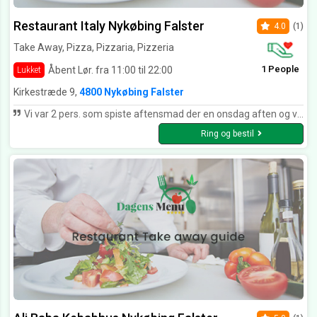
Restaurant Italy Nykøbing Falster
4.0
(1)
Take Away, Pizza, Pizzaria, Pizzeria
1 People
Åbent Lør. fra 11:00 til 22:00
Lukket
Kirkestræde 9,
4800 Nykøbing Falster
Vi var 2 pers. som spiste aftensmad der en onsdag aften og valgte en 3-retters menu. Til den pris var vi meget tilfredse. Jef fik blæksprutteringe til forret og de var som de skulle være og med dejligt brød til. Entrecoten til hovedretten var virkelig mør og lækker og det samme var den bagte kartoffel. Der kunne måske godt have været lidt mere spændende salat til, men alt i alt en god oplevelse med jævn god mad til prisen. Desserten var pandekager med is og dejlig chokoladesovs til og vi kunne næsten trille derfra :-D Derudover en særdeles venlig og smilende tjener, så vi kan bestemt anbefale restaurant Italy!
Ring og bestil