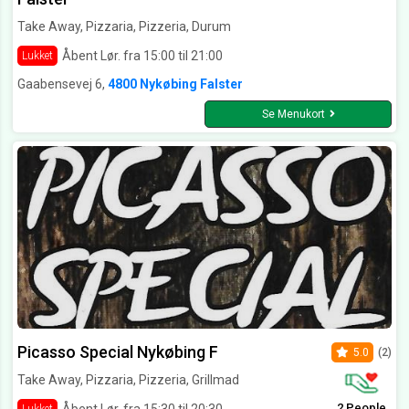
Take Away, Pizzaria, Pizzeria, Durum
Åbent Lør. fra 15:00 til 21:00
Lukket
Gaabensevej 6,
4800 Nykøbing Falster
Se Menukort
Picasso Special Nykøbing F
5.0
(2)
Take Away, Pizzaria, Pizzeria, Grillmad
2 People
Åbent Lør. fra 15:30 til 20:30