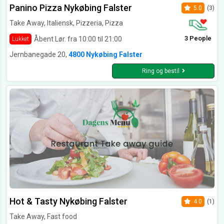
Panino Pizza Nykøbing Falster
5.0
(3)
Take Away, Italiensk, Pizzeria, Pizza
3 People
Åbent Lør. fra 10:00 til 21:00
Lukket
Jernbanegade 20,
4800 Nykøbing Falster
Ring og bestil
Hot & Tasty Nykøbing Falster
4.0
(1)
Take Away, Fast food