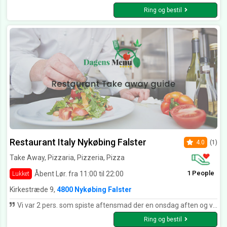
Ring og bestil
Restaurant Italy Nykøbing Falster
4.0
(1)
Take Away, Pizzaria, Pizzeria, Pizza
1 People
Åbent Lør. fra 11:00 til 22:00
Lukket
Kirkestræde 9,
4800 Nykøbing Falster
Vi var 2 pers. som spiste aftensmad der en onsdag aften og valgte en 3-retters menu. Til den pris var vi meget tilfredse. Jef fik blæksprutteringe til forret og de var som de skulle være og med dejligt brød til. Entrecoten til hovedretten var virkelig mør og lækker og det samme var den bagte kartoffel. Der kunne måske godt have været lidt mere spændende salat til, men alt i alt en god oplevelse med jævn god mad til prisen. Desserten var pandekager med is og dejlig chokoladesovs til og vi kunne næsten trille derfra :-D Derudover en særdeles venlig og smilende tjener, så vi kan bestemt anbefale restaurant Italy!
Ring og bestil