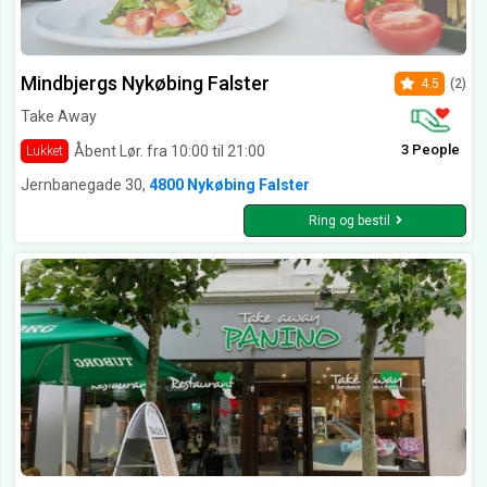
Mindbjergs Nykøbing Falster
4.5
(2)
Take Away
3 People
Åbent Lør. fra 10:00 til 21:00
Lukket
Jernbanegade 30,
4800 Nykøbing Falster
Ring og bestil