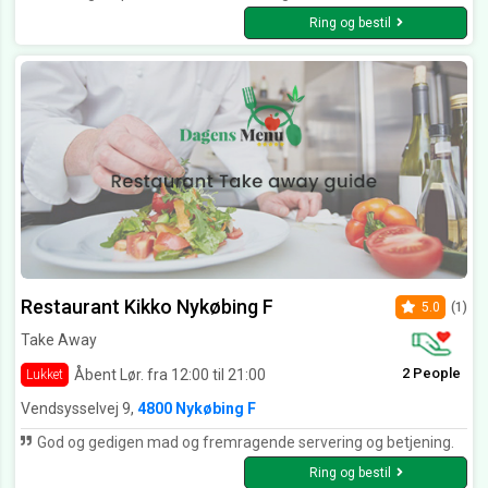
Ring og bestil
Restaurant Kikko Nykøbing F
5.0
(1)
Take Away
2 People
Åbent Lør. fra 12:00 til 21:00
Lukket
Vendsysselvej 9,
4800 Nykøbing F
God og gedigen mad og fremragende servering og betjening.
Ring og bestil