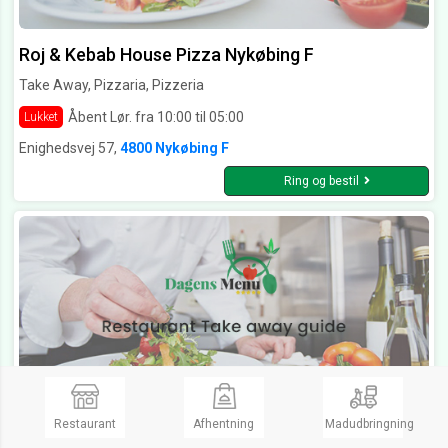
Roj & Kebab House Pizza Nykøbing F
Take Away, Pizzaria, Pizzeria
Åbent Lør. fra 10:00 til 05:00
Lukket
Enighedsvej 57,
4800 Nykøbing F
Ring og bestil
Restaurant
Afhentning
Madudbringning
Pinto thai take away Nykøbing