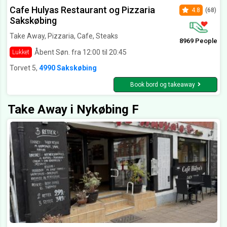
Cafe Hulyas Restaurant og Pizzaria
4.8
(68)
Sakskøbing
Take Away, Pizzaria, Cafe, Steaks
8969 People
Åbent Søn. fra 12:00 til 20:45
Lukket
Torvet 5,
4990 Sakskøbing
Book bord og takeaway
Take Away i Nykøbing F