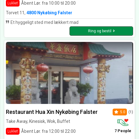
Åbent Lør. fra 10:00 til 20:00
Lukket
Torvet 11,
4800 Nykøbing Falster
Et hyggeligt sted med lækkert mad
Ring og bestil
Restaurant Hua Xin Nykøbing Falster
5.0
(1)
Take Away, Kinesisk, Wok, Buffet
7 People
Åbent Lør. fra 12:00 til 22:00
Lukket