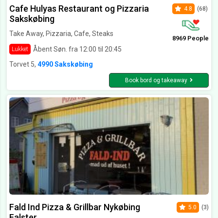
Cafe Hulyas Restaurant og Pizzaria
4.8
(68)
Sakskøbing
Take Away, Pizzaria, Cafe, Steaks
8969 People
Åbent Søn. fra 12:00 til 20:45
Lukket
Torvet 5,
4990 Sakskøbing
Book bord og takeaway
Fald Ind Pizza & Grillbar Nykøbing
5.0
(3)
Falster