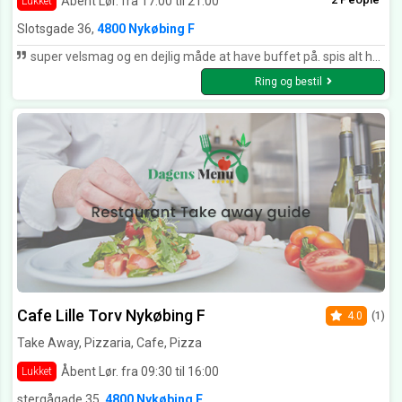
Åbent Lør. fra 17:00 til 21:00
Lukket
Slotsgade 36,
4800 Nykøbing F
super velsmag og en dejlig måde at have buffet på. spis alt hvad du kan men i små portioner. elsker det!!!
Ring og bestil
Cafe Lille Torv Nykøbing F
4.0
(1)
Take Away, Pizzaria, Cafe, Pizza
Åbent Lør. fra 09:30 til 16:00
Lukket
stergågade 35,
4800 Nykøbing F