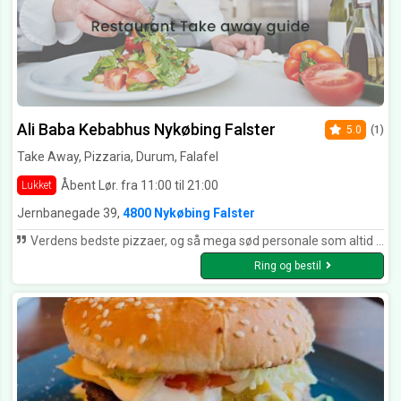
Ali Baba Kebabhus Nykøbing Falster
5.0
(1)
Take Away, Pizzaria, Durum, Falafel
Åbent Lør. fra 11:00 til 21:00
Lukket
Jernbanegade 39,
4800 Nykøbing Falster
Verdens bedste pizzaer, og så mega sød personale som altid er venlige. hurtig levering som altid
Ring og bestil