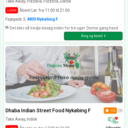
Take Away, Pizzaria, Pizzeria, Dansk
Åbent Lør. fra 11:00 til 21:00
Lukket
Fejøgade 3,
4800 Nykøbing F
Det blev så tredje besøg inden for tre uger. Denne gang havde vi inviteret 12 med i anledning af en fødselsdag - og der var individuelt valg af menu. Det var imponerende, at maden kom hurtigt og stort set samtidigt trods forskellige valg. Vi giver igen 5 stjerner og kan varmt anbefale stedet for den lækre mad og den fine betjening.
Ring og bestil
Dhaba Indian Street Food Nykøbing F
4.0
(1)
Take Away, Indisk
2 People