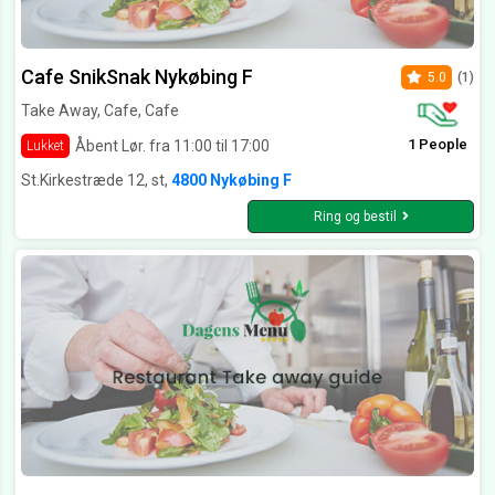
Cafe SnikSnak Nykøbing F
5.0
(1)
Take Away, Cafe, Cafe
1 People
Åbent Lør. fra 11:00 til 17:00
Lukket
St.Kirkestræde 12, st,
4800 Nykøbing F
Ring og bestil