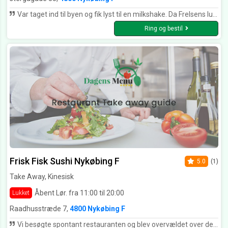
Var taget ind til byen og fik lyst til en milkshake. Da Frelsens lukkede foran næsen på os, gik vi til caféen på lille torv. Det fortryder vi ikke. Han serverede den lækreste milkshake til fruen og jeg. Min kone blev helt vild og bestilte en mere😀 Så kan det ikke blive bedre, vi kommer igen næste weekend 😀
Ring og bestil
Frisk Fisk Sushi Nykøbing F
5.0
(1)
Take Away, Kinesisk
Åbent Lør. fra 11:00 til 20:00
Lukket
Raadhusstræde 7,
4800 Nykøbing F
Vi besøgte spontant restauranten og blev overvældet over den høje kvalitet - det hele lavet fra bunden og overraskende store portioner til en meget fair pris