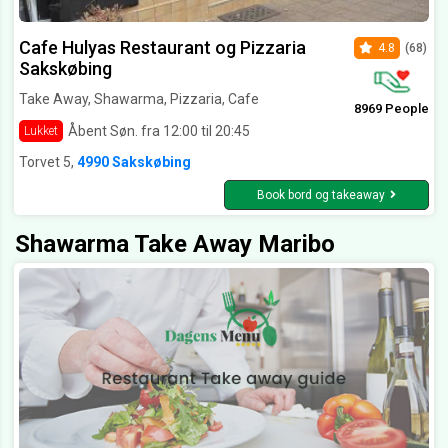
Cafe Hulyas Restaurant og Pizzaria
4.8
(68)
Sakskøbing
Take Away, Shawarma, Pizzaria, Cafe
8969 People
Åbent Søn. fra 12:00 til 20:45
Lukket
Torvet 5,
4990 Sakskøbing
Book bord og takeaway
Shawarma Take Away Maribo