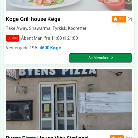
Køge Grill house Køge
5.0
(2)
Take Away, Shawarma, Tyrkisk, Kødretter
Åbent Man. fra 11:00 til 21:00
Lukket
Vestergade 19A,
4600 Køge
Se Menukort