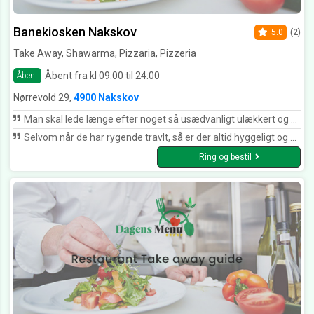
Banekiosken Nakskov
5.0
(2)
Take Away, Shawarma, Pizzaria, Pizzeria
Åbent fra kl 09:00 til 24:00
Åbent
Nørrevold 29,
4900 Nakskov
Man skal lede længe efter noget så usædvanligt ulækkert og snusket som Banekiosken i Nakskov. Menuen ser ok ud og prisen også, men Holy fuck, det mad de slinger over disken kan slå en død hest ihjel. Deres koncept af en salat består af noget det ligner dag gammelt genbrug. Seriøst, min kæreste spiser ikke dressing med der var deressing på tomaterne og agurkerne, underligt ikke?? Hold jer langt væk fra den skumle pizza koisk i Nakskov.
Selvom når de har rygende travlt, så er der altid hyggeligt og deres hjemmelavede pitabrød med kebab er virkeligt yummy! Og så har de alle mulige drikkevarer, både klassikere og helt eksotiske. Banekioskens café kan klart anbefales!
Ring og bestil