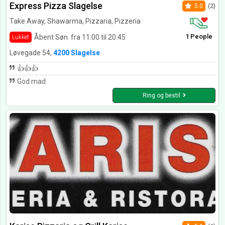
Express Pizza Slagelse
5.0
(2)
Take Away, Shawarma, Pizzaria, Pizzeria
1 People
Åbent Søn. fra 11:00 til 20:45
Lukket
Løvegade 54,
4200 Slagelse
👍👍👍
God mad
Ring og bestil