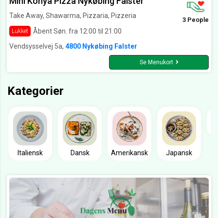
Mini Konya Pizza Nykøbing Falster
Take Away, Shawarma, Pizzaria, Pizzeria
3 People
Åbent Søn. fra 12:00 til 21:00
Lukket
Vendsysselvej 5a,
4800 Nykøbing Falster
Se Menukort
Kategorier
Italiensk
Dansk
Amerikansk
Japansk