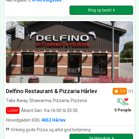
Nørregade 3,
4100 Ringsted
Ring og bestil
Delfino Restaurant & Pizzaria Hårlev
5.0
(1)
Take Away, Shawarma, Pizzaria, Pizzeria
5 People
Åbent Søn. fra 16:00 til 20:30
Lukket
Hovedgaden 60H,
4652 Hårlev
Virkelig gode Pizza og altid god betjening
Se Menukort