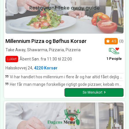
Millennium Pizza og Bøfhus Korsør
4.5
(2)
Take Away, Shawarma, Pizzaria, Pizzeria
1 People
Åbent Søn. fra 11:30 til 22:00
Lukket
Halsskovvej 24,
4220 Korsør
Vi har handlet hos millennium i flere år og har altid fået dejlig mad jeg vil især fremhæve kylling med pomfritter som jeg synes er lækker og saftig med altid sprøde pomfritter
Her får man mange forskellige rigtigt gode pizzaer, kebab mm. Kan bestille, hente eller bringer ud, samt spise i restauranten.
Se Menukort