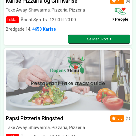
Karise Pizzaria og Grill Karise
5.0
(4)
Take Away, Shawarma, Pizzaria, Pizzeria
7 People
Åbent Søn. fra 12:00 til 20:00
Lukket
Bredgade 14,
4653 Karise
Se Menukort
Papsi Pizzeria Ringsted
5.0
(1)
Take Away, Shawarma, Pizzaria, Pizzeria