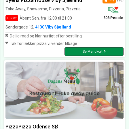
Byens Pizza House Viby Sjælland
4.9
(16)
Take Away, Shawarma, Pizzaria, Pizzeria
808 People
Åbent Søn. fra 12:00 til 21:00
Lukket
Søndergade 12,
4130 Viby Sjælland
Dejlig mad og klar hurtigt efter bestilling
Tak for lækker pizza vi vender tilbage
Se Menukort
PizzaPizza Odense SØ