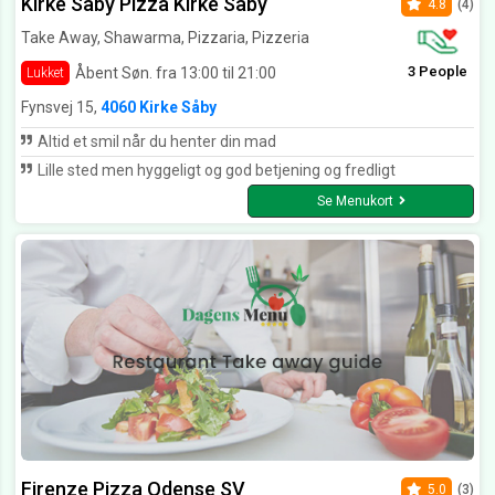
Kirke Såby Pizza Kirke Såby
4.8
(4)
Take Away, Shawarma, Pizzaria, Pizzeria
3 People
Åbent Søn. fra 13:00 til 21:00
Lukket
Fynsvej 15,
4060 Kirke Såby
Altid et smil når du henter din mad
Lille sted men hyggeligt og god betjening og fredligt
Se Menukort
Firenze Pizza Odense SV
5.0
(3)