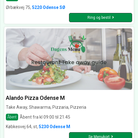
Ørbækvej 75,
5220 Odense SØ
Ring og bestil
Alando Pizza Odense M
Take Away, Shawarma, Pizzaria, Pizzeria
Åbent fra kl 09:00 til 21:45
Åbent
Købkesvej 64, st,
5230 Odense M
Se Menukort