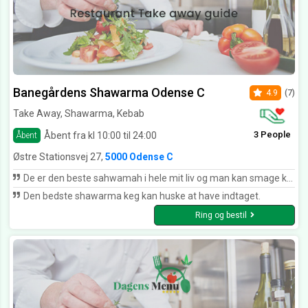
Banegårdens Shawarma Odense C
4.9
(7)
Take Away, Shawarma, Kebab
3 People
Åbent fra kl 10:00 til 24:00
Åbent
Østre Stationsvej 27,
5000 Odense C
De er den beste sahwamah i hele mit liv og man kan smage kød til en rulle har den hjemmelavet dahini de er en hjemmelavet Dressing Bedste shawarma i Odense
Den bedste shawarma keg kan huske at have indtaget.
Ring og bestil