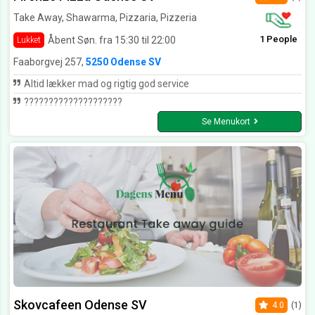
Take Away, Shawarma, Pizzaria, Pizzeria
1 People
Åbent Søn. fra 15:30 til 22:00
Lukket
Faaborgvej 257,
5250 Odense SV
Altid lækker mad og rigtig god service
????????????????????
Se Menukort
Skovcafeen Odense SV
4.0
(1)