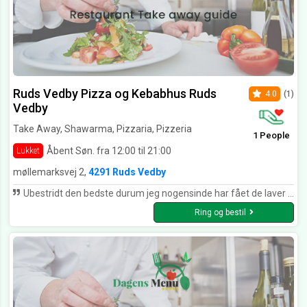
Ruds Vedby Pizza og Kebabhus Ruds
4.0
(1)
Vedby
Take Away, Shawarma, Pizzaria, Pizzeria
1 People
Åbent Søn. fra 12:00 til 21:00
Lukket
møllemarksvej 2,
4291 Ruds Vedby
Ubestridt den bedste durum jeg nogensinde har fået de laver selv brødet ikke nogen købe durum brød der Dog kunne de have givet brødet et halvt minut mere
Ring og bestil