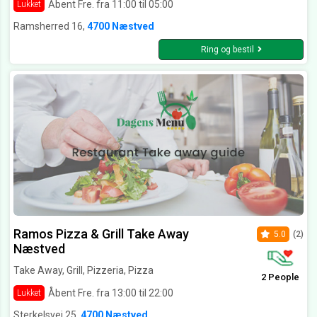
Åbent Fre. fra 11:00 til 05:00
Lukket
Ramsherred 16,
4700 Næstved
Ring og bestil
Ramos Pizza & Grill Take Away
5.0
(2)
Næstved
Take Away, Grill, Pizzeria, Pizza
2 People
Åbent Fre. fra 13:00 til 22:00
Lukket
Sterkelsvej 25,
4700 Næstved