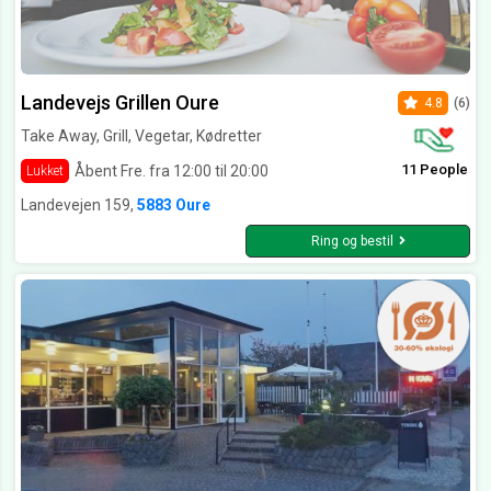
Landevejs Grillen Oure
4.8
(6)
Take Away, Grill, Vegetar, Kødretter
11 People
Åbent Fre. fra 12:00 til 20:00
Lukket
Landevejen 159,
5883 Oure
Ring og bestil