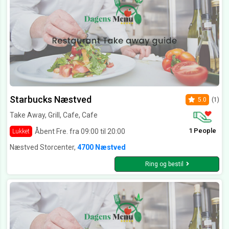
Starbucks Næstved
5.0
(1)
Take Away, Grill, Cafe, Cafe
1 People
Åbent Fre. fra 09:00 til 20:00
Lukket
Næstved Storcenter,
4700 Næstved
Ring og bestil