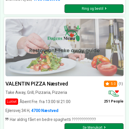
Ring og bestil
VALENTIN PIZZA Næstved
5.0
(1)
Take Away, Grill, Pizzaria, Pizzeria
251 People
Åbent Fre. fra 13:00 til 21:00
Lukket
Ejlersvej 34 H,
4700 Næstved
Har aldrig fået en bedre spaghetti ????????????
Se Menukort