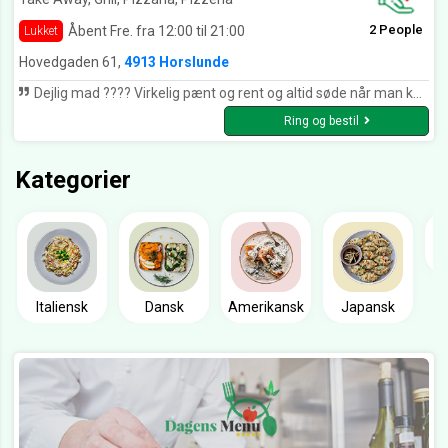
2 People
Åbent Fre. fra 12:00 til 21:00
Lukket
Hovedgaden 61,
4913 Horslunde
Dejlig mad ???? Virkelig pænt og rent og altid søde når man kommer????????
Ring og bestil
Kategorier
Italiensk
Dansk
Amerikansk
Japansk