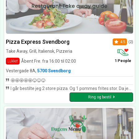
Pizza Express Svendborg
4.5
(2)
Take Away, Grill, Italiensk, Pizzeria
1 People
Åbent Fre. fra 16:00 til 02:00
Lukket
Vestergade 8A,
5700 Svendborg
🤩🤩🤩🤩🤩😋😋😋
I går bestilte jeg 2 store pizza. Og 1 pommes frites stor. Da jeg hentede var den og varm da jeg kom hjem det gør mig glad pizza var hjemlavet og smagte godt men mangel på karry eller hjemmelavet. Måske var der ikke karry på min karry pizza.
Ring og bestil