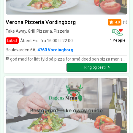
Verona Pizzeria Vordingborg
4.0
(1)
Take Away, Grill, Pizzaria, Pizzeria
1 People
Åbent Fre. fra 16:00 til 22:00
Lukket
Boulevarden 6A,
4760 Vordingborg
god mad for lidt fyld på pizza for små deed pen pizza men smager godt
Ring og bestil