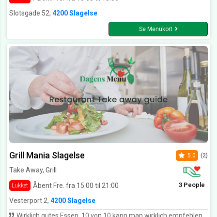
Slotsgade 52,
4200 Slagelse
Se Menukort
Grill Mania Slagelse
5.0
(2)
Take Away, Grill
3 People
Åbent Fre. fra 15:00 til 21:00
Lukket
Vesterport 2,
4200 Slagelse
Wirklich gutes Essen, 10 von 10 kann man wirklich empfehlen