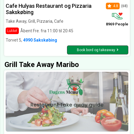
Cafe Hulyas Restaurant og Pizzaria
4.8
(68)
Sakskøbing
Take Away, Grill, Pizzaria, Cafe
8969 People
Åbent Fre. fra 11:00 til 20:45
Lukket
Torvet 5,
4990 Sakskøbing
Book bord og takeaway
Grill Take Away Maribo