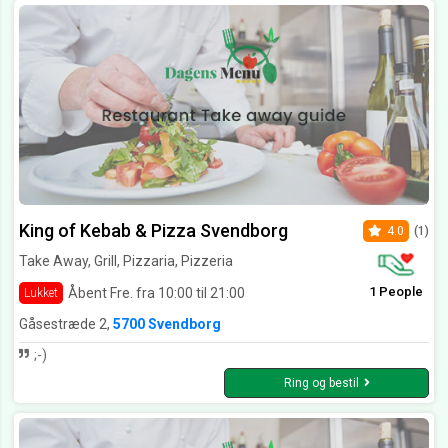
King of Kebab & Pizza Svendborg
4.0
(1)
Take Away, Grill, Pizzaria, Pizzeria
1 People
Åbent Fre. fra 10:00 til 21:00
Lukket
Gåsestræde 2,
5700 Svendborg
;-)
Ring og bestil