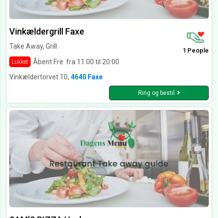
Vinkældergrill Faxe
Take Away, Grill
1 People
Åbent Fre. fra 11:00 til 20:00
Lukket
Vinkældertorvet 10,
4640 Faxe
Ring og bestil