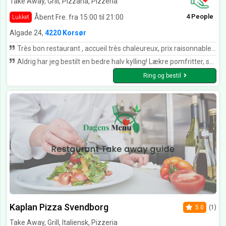
Take Away, Grill, Pizzaria, Pizzeria
4 People
Åbent Fre. fra 15:00 til 21:00
Lukket
Algade 24,
4220 Korsør
Très bon restaurant , accueil très chaleureux, prix raisonnable Recommander
Aldrig har jeg bestilt en bedre halv kylling! Lækre pomfritter, salat og remoulade. Alt var som det skulle. Lækkert. Hurtig levering med et venligt smil. Dejligt med den fornuftige pose af papir i stedet for plast
Ring og bestil
Kaplan Pizza Svendborg
5.0
(1)
Take Away, Grill, Italiensk, Pizzeria