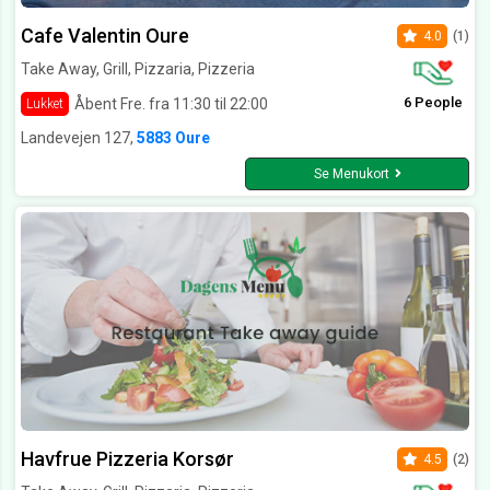
Cafe Valentin Oure
4.0
(1)
Take Away, Grill, Pizzaria, Pizzeria
6 People
Åbent Fre. fra 11:30 til 22:00
Lukket
Landevejen 127,
5883 Oure
Se Menukort
Havfrue Pizzeria Korsør
4.5
(2)