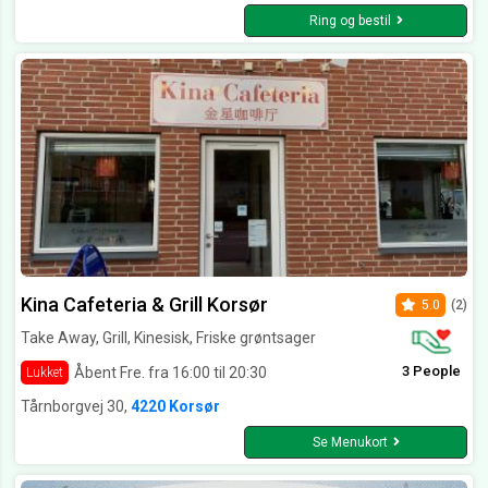
Ring og bestil
Kina Cafeteria & Grill Korsør
5.0
(2)
Take Away, Grill, Kinesisk, Friske grøntsager
3 People
Åbent Fre. fra 16:00 til 20:30
Lukket
Tårnborgvej 30,
4220 Korsør
Se Menukort