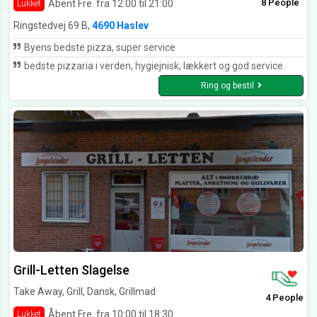
8 People
Åbent Fre. fra 12:00 til 21:00
Lukket
Ringstedvej 69 B,
4690 Haslev
Byens bedste pizza, super service
bedste pizzaria i verden, hygiejnisk, lækkert og god service
Ring og bestil
Grill-Letten Slagelse
Take Away, Grill, Dansk, Grillmad
4 People
Åbent Fre. fra 10:00 til 18:30
Lukket