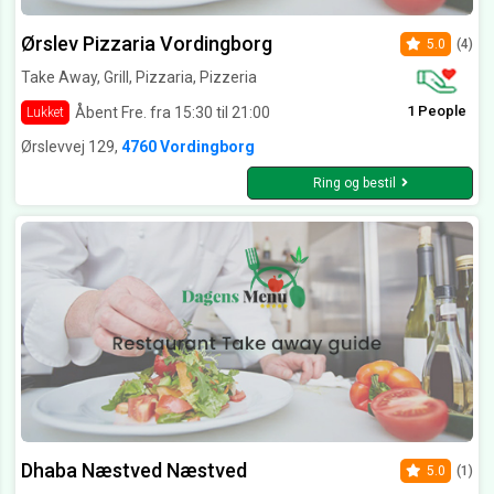
Ørslev Pizzaria Vordingborg
5.0
(4)
Take Away, Grill, Pizzaria, Pizzeria
1 People
Åbent Fre. fra 15:30 til 21:00
Lukket
Ørslevvej 129,
4760 Vordingborg
Ring og bestil
Dhaba Næstved Næstved
5.0
(1)