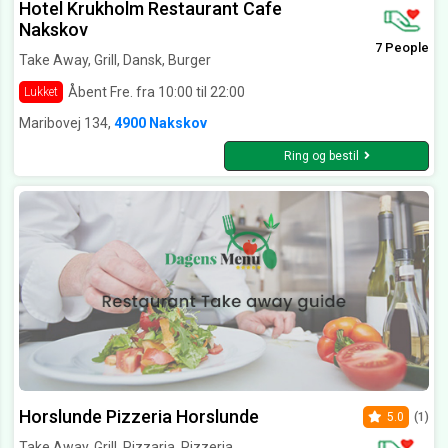
Hotel Krukholm Restaurant Cafe
Nakskov
7 People
Take Away, Grill, Dansk, Burger
Åbent Fre. fra 10:00 til 22:00
Lukket
Maribovej 134,
4900 Nakskov
Ring og bestil
Horslunde Pizzeria Horslunde
5.0
(1)
Take Away, Grill, Pizzaria, Pizzeria