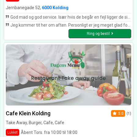
Jernbanegade 52,
6000 Kolding
God mad og god service. Især hvis de begår en fejl ligger de sig fladt ned og kommer med ny mad hurtigst muligt. Så selvom aftensmaden bliver lidt senere, så får man det man har bestilt og uden at skulle diskutere med dem ❤️
Jeg kommer tit her om aften. Personligt er jeg meget glad for deres spyd og deres afgansk ris ret med lammekød.
Ring og bestil
Cafe Klein Kolding
5.0
(1)
Take Away, Burger, Cafe, Cafe
Åbent Tors. fra 10:00 til 18:00
Lukket