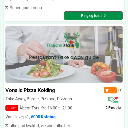
Super gode menu
Ring og bestil
Vonsild Pizza Kolding
5.0
(1)
Take Away, Burger, Pizzaria, Pizzeria
2 People
Åbent Tors. fra 16:00 til 21:00
Lukket
Vonsildvej 41,
6000 Kolding
altid god kvalitet, vi køber altid her