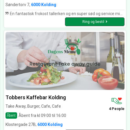
Søndertorv 7,
6000 Kolding
En fantastisk frokost tallerken og en super sød og service minded tjener. Kaffen er også god og fyldig = en dejlig total oplevelse ved bordet kun en meter fra Kolding å.
Ring og bestil
Tobbers Kaffebar Kolding
Take Away, Burger, Cafe, Cafe
4 People
Åbent fra kl 09:00 til 16:00
Åbent
Klostergade 27B,
6000 Kolding