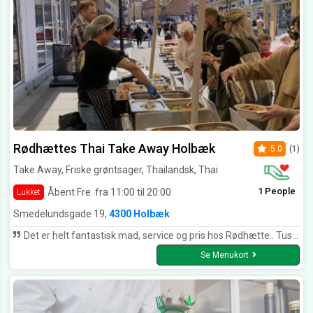
Rødhættes Thai Take Away Holbæk
5.0
(1)
Take Away, Friske grøntsager, Thailandsk, Thai
1 People
Åbent Fre. fra 11:00 til 20:00
Lukket
Smedelundsgade 19,
4300 Holbæk
Det er helt fantastisk mad, service og pris hos Rødhætte.. Tusind tak for altid lækker mad. Mange hilsner Frank
Se Menukort