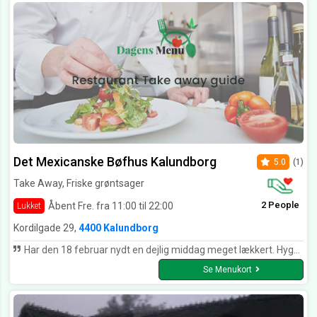
Det Mexicanske Bøfhus Kalundborg
5.0
(1)
Take Away, Friske grøntsager
2 People
Åbent Fre. fra 11:00 til 22:00
Lukket
Kordilgade 29,
4400 Kalundborg
Har den 18 februar nydt en dejlig middag meget lækkert. Hyggeligt sted god betjening. Kan kun anbefale
Se Menukort