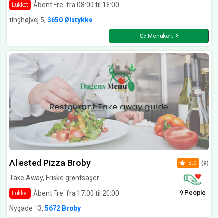
Åbent Fre. fra 08:00 til 18:00
Lukket
tinghøjvej 5,
3650 Ølstykke
Se Menukort
Allested Pizza Broby
5.0
(9)
Take Away, Friske grøntsager
9 People
Åbent Fre. fra 17:00 til 20:00
Lukket
Nygade 13,
5672 Broby