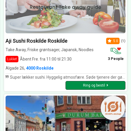
Aji Sushi Roskilde Roskilde
5.0
(1)
Take Away, Friske grøntsager, Japansk, Noodles
3 People
Åbent Fre. fra 11:00 til 21:30
Lukket
Algade 26,
4000 Roskilde
Super lækker sushi. Hyggelig atmosfære. Søde tjenere der gør hvad de kan for at man får en god oplevelse. Kommer helt sikkert igen. Har også fået tale Away derfra - lidt lang ventetid (bestilte også først i sidste øjeblik) - men absolut værd at vente på!!!
Ring og bestil