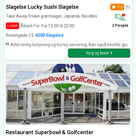
Slagelse Lucky Sushi Slagelse
5.0
(1)
Take Away, Friske grøntsager, Japansk, Noodles
2 People
Åbent Fre. fra 12:00 til 22:00
Lukket
Rosengade 13,
4200 Slagelse
Altid venlig betjening og hurtig servering. Kan også bestille glutenfri og mælkeprotein fri sushi. Det er virkelig luksus. Og så smager det bare så godt. Kan virkelig anbefales.
Ring og bestil
Restaurant Superbowl & Golfcenter