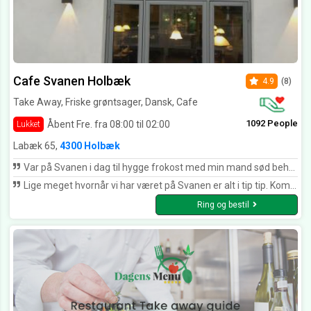
Cafe Svanen Holbæk
4.9
(8)
Take Away, Friske grøntsager, Dansk, Cafe
1092 People
Åbent Fre. fra 08:00 til 02:00
Lukket
Labæk 65,
4300 Holbæk
Var på Svanen i dag til hygge frokost med min mand sød behagelig betjening og dejlig frokost Tak for i dag
Lige meget hvornår vi har været på Svanen er alt i tip tip. Kommer meget gerne igen.
Ring og bestil