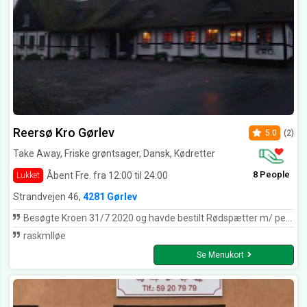
Reersø Kro Gørlev
5.0
(2)
Take Away, Friske grøntsager, Dansk, Kødretter
8 People
Åbent Fre. fra 12:00 til 24:00
Lukket
Strandvejen 46,
4281 Gørlev
Besøgte Kroen 31/7 2020 og havde bestilt Rødspætter m/ persillesovs- det var virkelig lækkert , en god oplevelse i hyggelige omgivelser !
raskmlløe
Se Menukort