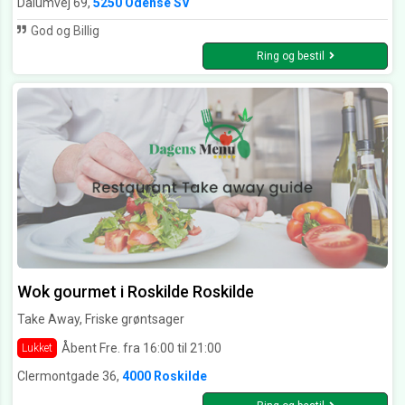
Dalumvej 69,
5250 Odense SV
God og Billig
Ring og bestil
Wok gourmet i Roskilde Roskilde
Take Away, Friske grøntsager
Åbent Fre. fra 16:00 til 21:00
Lukket
Clermontgade 36,
4000 Roskilde