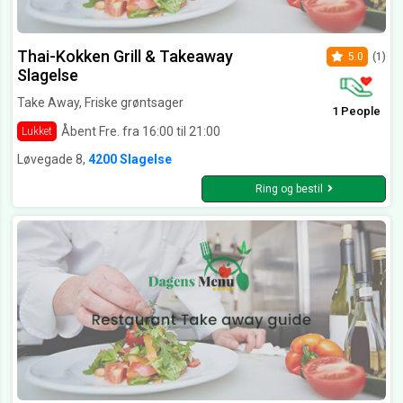
Thai-Kokken Grill & Takeaway
5.0
(1)
Slagelse
Take Away, Friske grøntsager
1 People
Åbent Fre. fra 16:00 til 21:00
Lukket
Løvegade 8,
4200 Slagelse
Ring og bestil