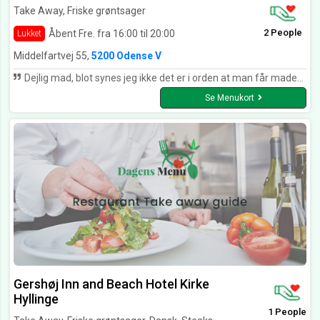
Take Away, Friske grøntsager
2 People
Åbent Fre. fra 16:00 til 20:00
Lukket
Middelfartvej 55,
5200 Odense V
Dejlig mad, blot synes jeg ikke det er i orden at man får maden stoppet i poser a 12.-kr stykket uden at blive orienteret om dette. Vi havde selv pose med men det blev ignoreret.
Se Menukort
Gershøj Inn and Beach Hotel Kirke
Hyllinge
1 People