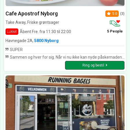
Cafe Apostrof Nyborg
5.0
(3)
Take Away, Friske grøntsager
5 People
Åbent Fre. fra 11:30 til 22:00
Lukket
Havnegade 2A,
5800 Nyborg
SUPER
Sammen og hver for sig. Når vi nu ikke kan nyde påskemaden sammen med vores familie, er det da skønt , at få dejlig mad fra restaurant Apostrof i Nyborg. Vi nød det både Langfredag og Påskedag. Stor påskehilsen Inge og Preben Madsen, Nyborg.
Ring og bestil