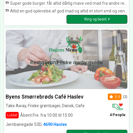
Super gode burger. får altid dårlig mave ved mad fra andre restauranter og pizzarier. Denne burger ligger godt i maven og var den bedste som jeg har smagt i mange år. Vi kommer igen. Dog skal i tilføje nogen pastaretter. så kommer konen også :)
Altid en god oplevelse af god mad og altid et stort smil og venlig betjening.
Ring og bestil
Byens Smørrebrøds Café Haslev
5.0
(2)
Take Away, Friske grøntsager, Dansk, Cafe
4 People
Åbent Fre. fra 10:00 til 15:00
Lukket
Jernbanegade 53D,
4690 Haslev