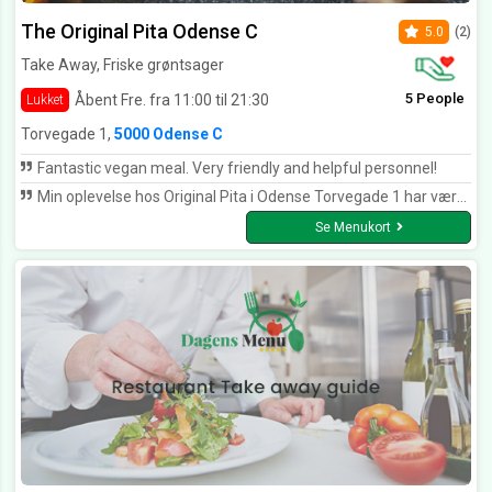
The Original Pita Odense C
5.0
(2)
Take Away, Friske grøntsager
5 People
Åbent Fre. fra 11:00 til 21:30
Lukket
Torvegade 1,
5000 Odense C
Fantastic vegan meal. Very friendly and helpful personnel!
Min oplevelse hos Original Pita i Odense Torvegade 1 har været en oplevelse, som jeg længe vil mindes om. Deres marineret kylling smager fantastisk. Især deres hjemmelavet brød og dressinger.
Se Menukort