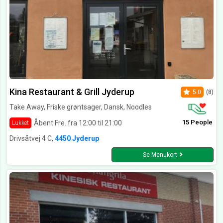
Kina Restaurant & Grill Jyderup
5.0
(8)
Take Away, Friske grøntsager, Dansk, Noodles
15 People
Åbent Fre. fra 12:00 til 21:00
Lukket
Drivsåtvej 4 C,
4450 Jyderup
Se Menukort