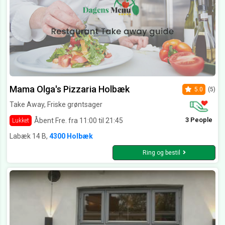
Mama Olga's Pizzaria Holbæk
5.0
(5)
Take Away, Friske grøntsager
3 People
Åbent Fre. fra 11:00 til 21:45
Lukket
Labæk 14 B,
4300 Holbæk
Ring og bestil