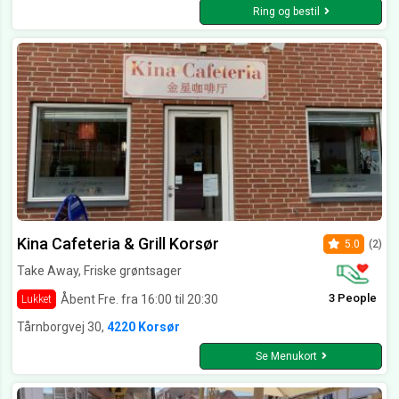
Ring og bestil
Kina Cafeteria & Grill Korsør
5.0
(2)
Take Away, Friske grøntsager
3 People
Åbent Fre. fra 16:00 til 20:30
Lukket
Tårnborgvej 30,
4220 Korsør
Se Menukort