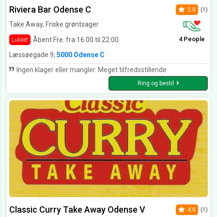
Riviera Bar Odense C
5.0
(1)
Take Away, Friske grøntsager
4 People
Åbent Fre. fra 16:00 til 22:00
Lukket
Læssøegade 9,
5000 Odense C
Ingen klager eller mangler. Meget tilfredsstillende
Ring og bestil
Classic Curry Take Away Odense V
4.0
(1)