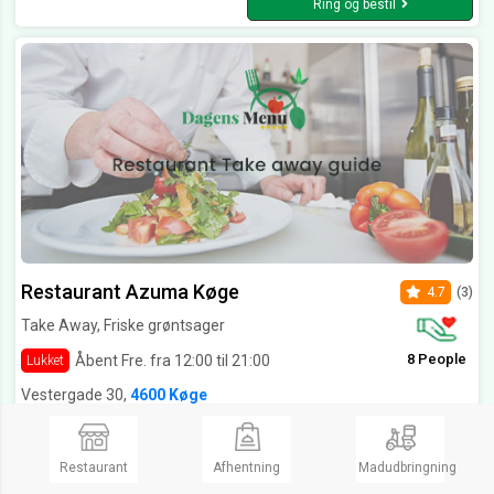
Ring og bestil
Restaurant Azuma Køge
4.7
(3)
Take Away, Friske grøntsager
8 People
Åbent Fre. fra 12:00 til 21:00
Lukket
Vestergade 30,
4600 Køge
Super lækker og veltillavet mad. Hurtige til at fylde fadene op igen og sød og venlig betjening. Dog manglede jeg lidt dessert.
Stort udvalg og tip top kvalitet
Restaurant
Afhentning
Madudbringning
Se Menukort