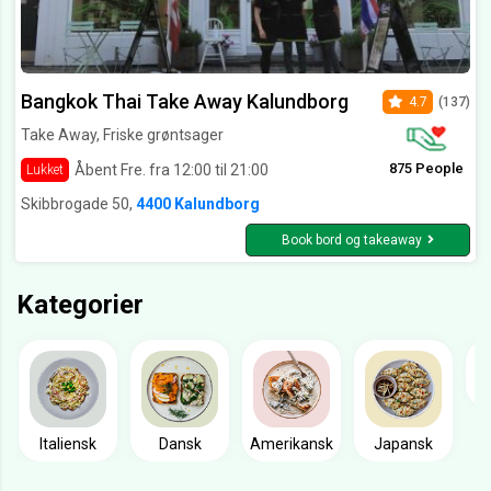
Bangkok Thai Take Away Kalundborg
4.7
(137)
Take Away, Friske grøntsager
875 People
Åbent Fre. fra 12:00 til 21:00
Lukket
Skibbrogade 50,
4400 Kalundborg
Book bord og takeaway
Kategorier
Italiensk
Dansk
Amerikansk
Japansk