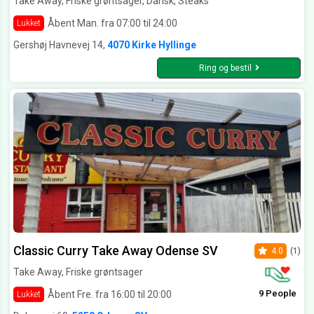
Take Away, Friske grøntsager, Dansk, Steaks
Åbent Man. fra 07:00 til 24:00
Lukket
Gershøj Havnevej 14,
4070 Kirke Hyllinge
Ring og bestil
Classic Curry Take Away Odense SV
4.0
(1)
Take Away, Friske grøntsager
9 People
Åbent Fre. fra 16:00 til 20:00
Lukket