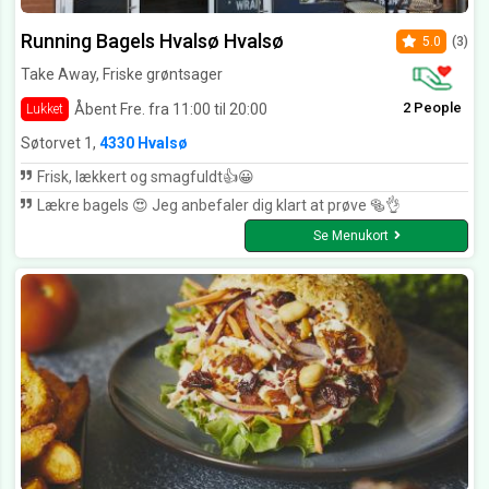
Running Bagels Hvalsø Hvalsø
5.0
(3)
Take Away, Friske grøntsager
2 People
Åbent Fre. fra 11:00 til 20:00
Lukket
Søtorvet 1,
4330 Hvalsø
Frisk, lækkert og smagfuldt👍😀
Lækre bagels 😍 Jeg anbefaler dig klart at prøve 🥯👌
Se Menukort