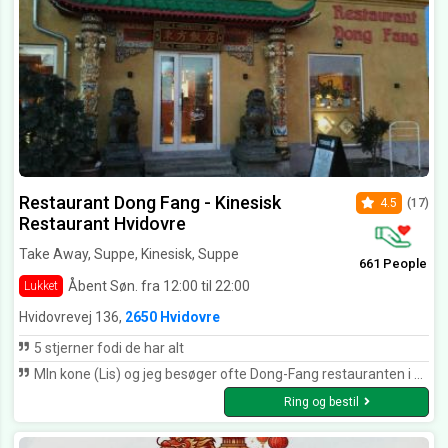
Restaurant Dong Fang - Kinesisk
4.5
(17)
Restaurant Hvidovre
Take Away, Suppe, Kinesisk, Suppe
661 People
Åbent Søn. fra 12:00 til 22:00
Lukket
Hvidovrevej 136,
2650 Hvidovre
5 stjerner fodi de har alt
MIn kone (Lis) og jeg besøger ofte Dong-Fang restauranten i Hvidovre. Vi er meget begejstret for det store "tag selv" bord og der er noget for enhver smag. Is og pandekage som dessert er heller ikke at foragte. jo - vi ser altid frem til at besøge restauranten igen!
Ring og bestil