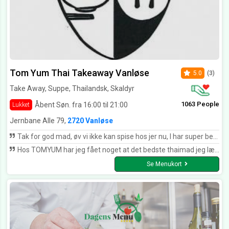
Tom Yum Thai Takeaway Vanløse
5.0
(3)
Take Away, Suppe, Thailandsk, Skaldyr
1063 People
Åbent Søn. fra 16:00 til 21:00
Lukket
Jernbane Alle 79,
2720 Vanløse
Tak for god mad, øv vi ikke kan spise hos jer nu, I har super betjening. Maden er jo som altid perfekt,,,,, og super sød lille Thai der hjælper, dejligt med stor smil.'
Hos TOMYUM har jeg fået noget at det bedste thaimad jeg længe har smagt. Alt bliver lavet fra bunden og det gør smags oplevelsen fantastisk. Er man til chili, så kan man få det i præcis den styrke man er til.... Det er et besøg værd....
Se Menukort