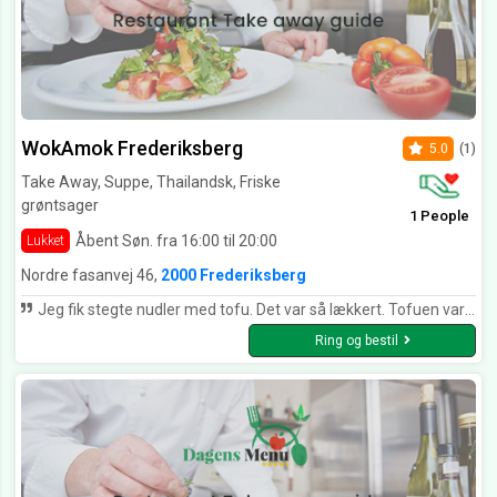
WokAmok Frederiksberg
5.0
(1)
Take Away, Suppe, Thailandsk, Friske
grøntsager
1 People
Åbent Søn. fra 16:00 til 20:00
Lukket
Nordre fasanvej 46,
2000 Frederiksberg
Jeg fik stegte nudler med tofu. Det var så lækkert. Tofuen var af rigtigt god kvalitet og smagte så lækkert. Glæder mig til jeg skal have det igen.
Ring og bestil