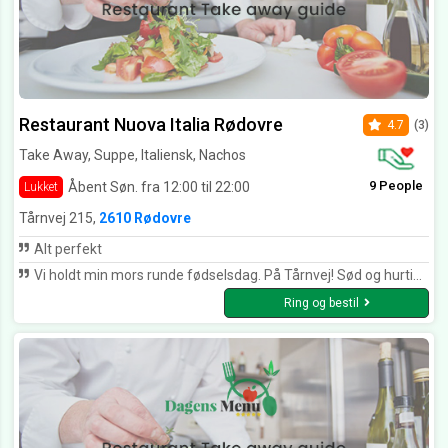
Restaurant Nuova Italia Rødovre
4.7
(3)
Take Away, Suppe, Italiensk, Nachos
9 People
Åbent Søn. fra 12:00 til 22:00
Lukket
Tårnvej 215,
2610 Rødovre
Alt perfekt
Vi holdt min mors runde fødselsdag. På Tårnvej! Sød og hurtig betjening. Maden dejlig, kødet ( Oksemørbrad) var perfekt stegt. Og min mor fik en lille gave med hjem. Kan anbefale Nuova Italia, på det varmeste
Ring og bestil