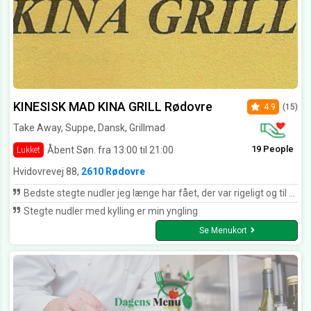
KINESISK MAD KINA GRILL Rødovre
4.9
(15)
Take Away, Suppe, Dansk, Grillmad
19 People
Åbent Søn. fra 13:00 til 21:00
Lukket
Hvidovrevej 88,
2610 Rødovre
Bedste stegte nudler jeg længe har fået, der var rigeligt og til rimelig pris, men priser på menukort er vist et par år gamle
Stegte nudler med kylling er min yngling
Se Menukort