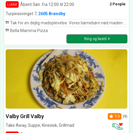
2 People
Åbent Søn. fra 12:00 til 22:00
Lukket
Turpinssvinget 7,
2605 Brøndby
Tak for en dejlig madoplevelse. Vores børnebørn nød maden hos jer ligesom os. Vi kommer igen
Bella Mamma Pizza
Ring og bestil
Valby Grill Valby
5.0
(9)
Take Away, Suppe, Kinesisk, Grillmad