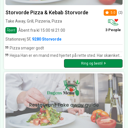
Storvorde Pizza & Kebab Storvorde
5.0
(2)
Take Away, Grill, Pizzeria, Pizza
3 People
Åbent fra kl 15:00 til 21:00
Åbent
Stationsvej 5F,
9280 Storvorde
Pizza smager godt
Hejsa Han er en mand med hjertet på rette sted. Har skænket pitza til Dement afdelingen på Storvorde plejecenter 2 gange, mens min mor var der. De ældre hyggede sig. Der var pårørende og plejer som sørgede for at aftenen blev fantastisk Tak for din godhed. Fra en pårørende og de ældre
Ring og bestil