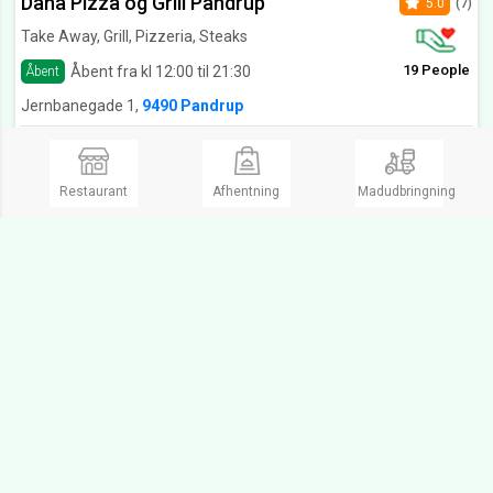
Dana Pizza og Grill Pandrup
5.0
(7)
Take Away, Grill, Pizzeria, Steaks
19 People
Åbent fra kl 12:00 til 21:30
Åbent
Jernbanegade 1,
9490 Pandrup
Lækker dej og perfekt topping på pizzaerne!
Lækker mad i imponerende mængder
Restaurant
Afhentning
Madudbringning
Se Menukort
Pandrup Pizza & Steak House