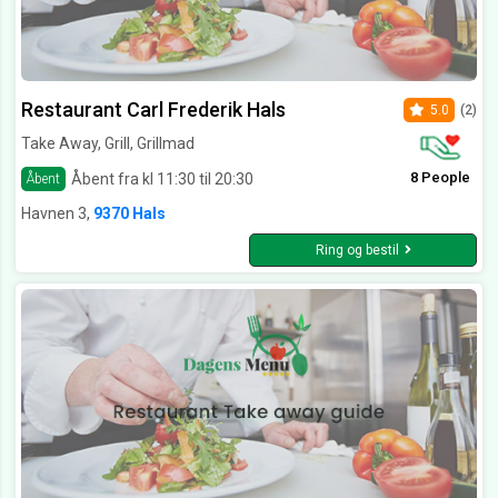
Restaurant Carl Frederik Hals
5.0
(2)
Take Away, Grill, Grillmad
8 People
Åbent fra kl 11:30 til 20:30
Åbent
Havnen 3,
9370 Hals
Ring og bestil