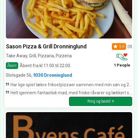
Sason Pizza & Grill Dronninglund
5.0
(3)
Take Away, Grill, Pizzaria, Pizzeria
1 People
Åbent fra kl 11:00 til 22:00
Åbent
Slotsgade 56,
9330 Dronninglund
Har lige spist lækre frikostpizzaer sammen med min søn og 2 børnebørn. Virkelig lækre og veltillavede
Helt igennem fantastisk mad, med friske råvarer og lækkert sammensat. Bestemt ikke sidste gang jeg er kommet her 👍
Ring og bestil