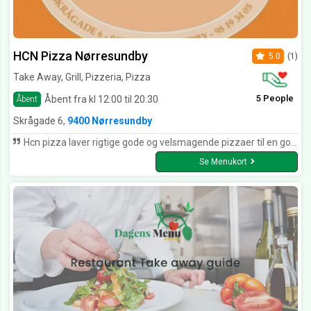
HCN Pizza Nørresundby
5.0
(1)
Take Away, Grill, Pizzeria, Pizza
5 People
Åbent fra kl 12:00 til 20:30
Åbent
Skrågade 6,
9400 Nørresundby
Hcn pizza laver rigtige gode og velsmagende pizzaer til en god pris i Nørresundby.
Se Menukort