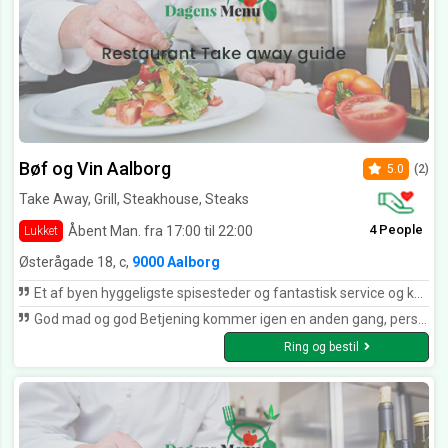
Bøf og Vin Aalborg
5.0
(2)
Take Away, Grill, Steakhouse, Steaks
4 People
Åbent Man. fra 17:00 til 22:00
Lukket
Østerågade 18, c,
9000 Aalborg
Et af byen hyggeligste spisesteder og fantastisk service og køkken
God mad og god Betjening kommer igen en anden gang, personalet er meget imødekommen man føler sig som man er kommet hjem kan, godt anbefale denne restaurant til andre kom kun alle sammen i vil ikke fortryde det.
Ring og bestil