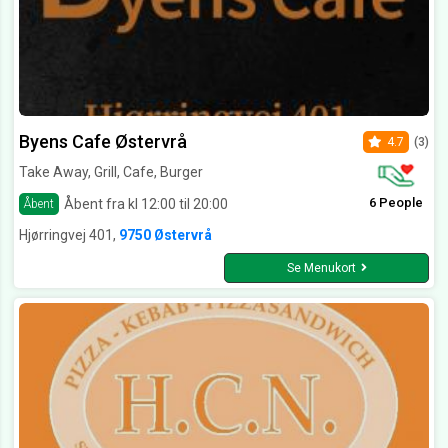
Byens Cafe Østervrå
4.7
(3)
Take Away, Grill, Cafe, Burger
6 People
Åbent fra kl 12:00 til 20:00
Åbent
Hjørringvej 401,
9750 Østervrå
Se Menukort