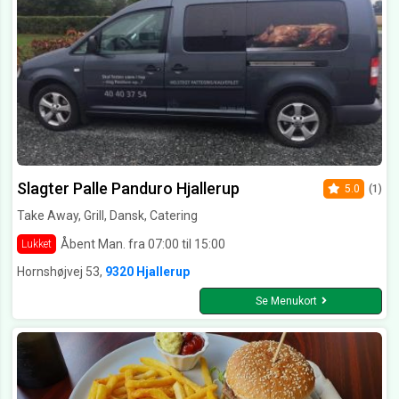
Slagter Palle Panduro Hjallerup
5.0
(1)
Take Away, Grill, Dansk, Catering
Åbent Man. fra 07:00 til 15:00
Lukket
Hornshøjvej 53,
9320 Hjallerup
Se Menukort