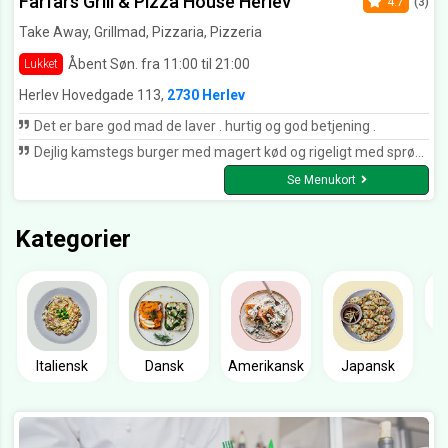
Farfars Grill & Pizza House Herlev
4.7
(3)
Take Away, Grillmad, Pizzaria, Pizzeria
Åbent Søn. fra 11:00 til 21:00
Lukket
Herlev Hovedgade 113,
2730 Herlev
Det er bare god mad de laver . hurtig og god betjening .
Dejlig kamstegs burger med magert kød og rigeligt med sprøde svær. Hvidløgsbrød lækkert - hurtig og venlig levering. Kan varmt anbefales. Det er ikke sidste gang vi ringer til Farfars
Se Menukort
Kategorier
Italiensk
Dansk
Amerikansk
Japansk