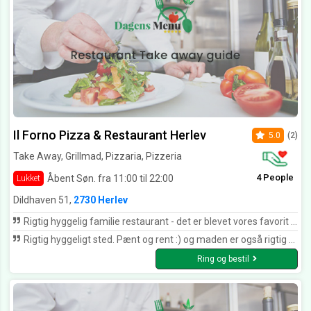
Il Forno Pizza & Restaurant Herlev
5.0
(2)
Take Away, Grillmad, Pizzaria, Pizzeria
4 People
Åbent Søn. fra 11:00 til 22:00
Lukket
Dildhaven 51,
2730 Herlev
Rigtig hyggelig familie restaurant - det er blevet vores favorit sted i Herlev ???? Super betjening, dejlig mad for enhver smag og fornuftig pris ????
Rigtig hyggeligt sted. Pænt og rent :) og maden er også rigtig god. Det er ikke sidste gang jeg kommer i hvert fald.
Ring og bestil