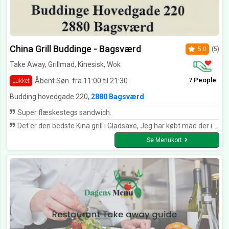
China Grill Buddinge - Bagsværd
5.0
(5)
Take Away, Grillmad, Kinesisk, Wok
7 People
Åbent Søn. fra 11:00 til 21:30
Lukket
Budding hovedgade 220,
2880 Bagsværd
Super flæskestegs sandwich.
Det er den bedste Kina grill i Gladsaxe, Jeg har købt mad der i 30 år.
Se Menukort