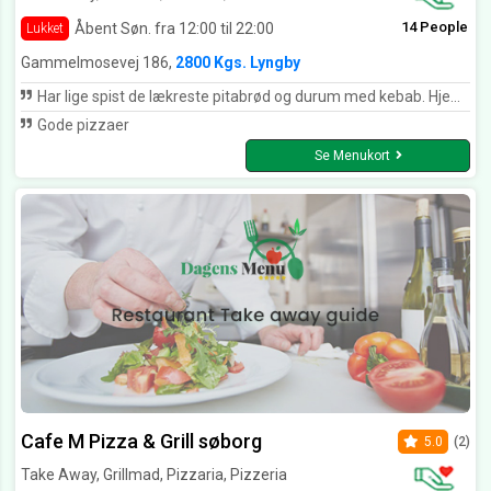
14 People
Åbent Søn. fra 12:00 til 22:00
Lukket
Gammelmosevej 186,
2800 Kgs. Lyngby
Har lige spist de lækreste pitabrød og durum med kebab. Hjemmebagt brød og frisk kød + salat👏
Gode pizzaer
Se Menukort
Cafe M Pizza & Grill søborg
5.0
(2)
Take Away, Grillmad, Pizzaria, Pizzeria