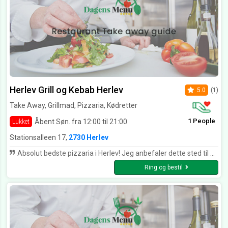
Herlev Grill og Kebab Herlev
5.0
(1)
Take Away, Grillmad, Pizzaria, Kødretter
1 People
Åbent Søn. fra 12:00 til 21:00
Lukket
Stationsalleen 17,
2730 Herlev
Absolut bedste pizzaria i Herlev! Jeg anbefaler dette sted til alle jeg kender! Fanatisk service, bliver mødt med et smil hver gang jeg kommer og maden smager fantastisk!
Ring og bestil