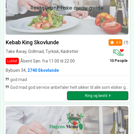
Kebab King Skovlunde
4.9
(7)
Take Away, Grillmad, Tyrkisk, Kødretter
10 People
Åbent Søn. fra 11:00 til 22:00
Lukket
Bybuen 34,
2740 Skovlunde
god mad
God mad god service anbefaler helt sikker til alle som elsker god mad😊👌
Ring og bestil