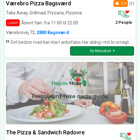
Værebro Pizza Bagsværd
5.0
(1)
Take Away, Grillmad, Pizzaria, Pizzeria
2 People
Åbent Søn. fra 11:00 til 22:00
Lukket
Værebrovej 72,
2880 Bagsværd
Det bedste mad kan klart anbefales Har aldrig i mit liv smagt bedre mad I for vilde. Mvh. Martin :-)
Se Menukort
The Pizza & Sandwich Rødovre