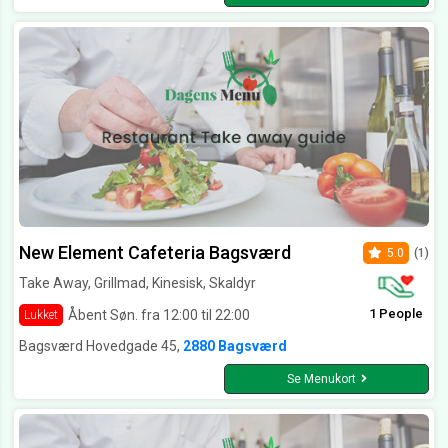
New Element Cafeteria Bagsværd
5.0
(1)
Take Away, Grillmad, Kinesisk, Skaldyr
1 People
Åbent Søn. fra 12:00 til 22:00
Lukket
Bagsværd Hovedgade 45,
2880 Bagsværd
Se Menukort