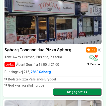
Søborg Toscana due Pizza Søborg
4.8
(5)
Take Away, Grillmad, Pizzaria, Pizzeria
3 People
Åbent Søn. fra 12:00 til 21:00
Lukket
Buddingevej 215,
2860 Søborg
Bedste Pizza På Islands Brygge!
God kvali og altid hurtige
Ring og bestil