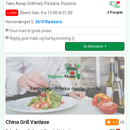
Take Away, Grillmad, Pizzaria, Pizzeria
2 People
Åbent Søn. fra 15:00 til 21:00
Lukket
Horsevænget 5,
2610 Rødovre
God mad til gode priser
Rigtig god mad, og hurtig levering:))
Se Menukort
China Grill Vanløse
4.3
(3)