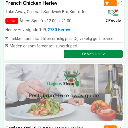
French Chicken Herlev
5.0
(3)
Take Away, Grillmad, Sandwich Bar, Kødretter
2 People
Åbent Søn. fra 12:00 til 21:00
Lukket
Herlev Hovedgade 109,
2730 Herlev
Lækker sund mad til en rimelig pris. Og virkelig god service.
Maden er som forventet, superduper!
Se Menukort