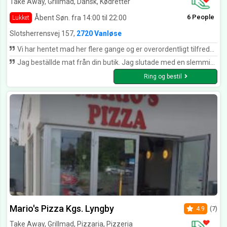
Take Away, Grillmad, Dansk, Kødretter
6 People
Åbent Søn. fra 14:00 til 22:00
Lukket
Slotsherrensvej 157,
2720 Vanløse
Vi har hentet mad her flere gange og er overordentligt tilfredse. Yderst velsmagende mad. Man skal dog påtænke lang leveringstid
Jag beställde mat från din butik. Jag slutade med en slemmig skål med frysta kungräkor utan sulor på kroppen, som om de gjordes i en petriskål. För Kristi skull...
Ring og bestil
Mario's Pizza Kgs. Lyngby
4.9
(7)
Take Away, Grillmad, Pizzaria, Pizzeria