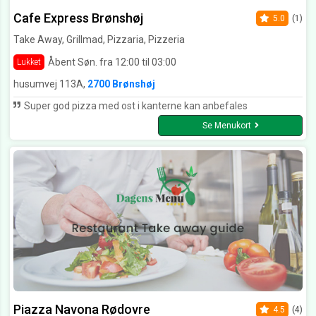
Cafe Express Brønshøj
5.0
(1)
Take Away, Grillmad, Pizzaria, Pizzeria
Åbent Søn. fra 12:00 til 03:00
Lukket
husumvej 113A,
2700 Brønshøj
Super god pizza med ost i kanterne kan anbefales
Se Menukort
Piazza Navona Rødovre
4.5
(4)