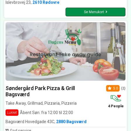
Islevbrovej 23,
2610 Rødovre
Se Menukort
Søndergård Park Pizza & Grill
5.0
(2)
Bagsværd
Take Away, Grillmad, Pizzaria, Pizzeria
4 People
Åbent Søn. fra 12:00 til 22:00
Lukket
Bagsværd Hovedgade 43C,
2880 Bagsværd
God service