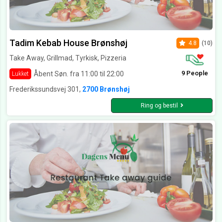
Tadim Kebab House Brønshøj
4.8
(10)
Take Away, Grillmad, Tyrkisk, Pizzeria
9 People
Åbent Søn. fra 11:00 til 22:00
Lukket
Frederikssundsvej 301,
2700 Brønshøj
Ring og bestil