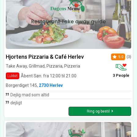
Hjortens Pizzaria & Café Herlev
5.0
(3)
Take Away, Grillmad, Pizzaria, Pizzeria
3 People
Åbent Søn. fra 12:00 til 21:00
Lukket
Borgerdiget 145,
2730 Herlev
Dejlig mad som altid
dejligt
Ring og bestil