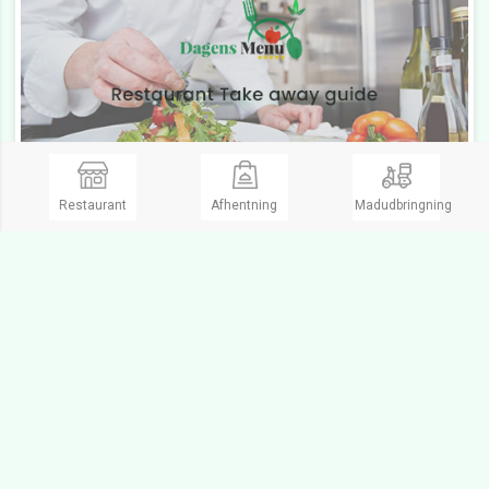
Restaurant
Afhentning
Madudbringning
Spigad'oro Italiano Brønshøj
4.0
(1)
Take Away, Grillmad, Pizzaria, Pizzeria
Åbent Søn. fra 12:00 til 21:30
Lukket
Frederikssundsvej 206,
2700 Brønshøj
Købt en 4 formaggi og en Parma. Smagte godt og stort set som det kunne smage hvis købt i Italien. På trods af de mange italienske delikatesser er dem der fører stedet ikke italiener. Men pyt med det. Resultatet er det vigtigste. Ikke den sidste pizza derfra
Se Menukort