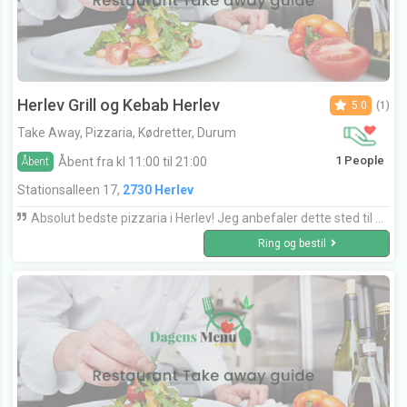
Herlev Grill og Kebab Herlev
5.0
(1)
Take Away, Pizzaria, Kødretter, Durum
1 People
Åbent fra kl 11:00 til 21:00
Åbent
Stationsalleen 17,
2730 Herlev
Absolut bedste pizzaria i Herlev! Jeg anbefaler dette sted til alle jeg kender! Fanatisk service, bliver mødt med et smil hver gang jeg kommer og maden smager fantastisk!
Ring og bestil