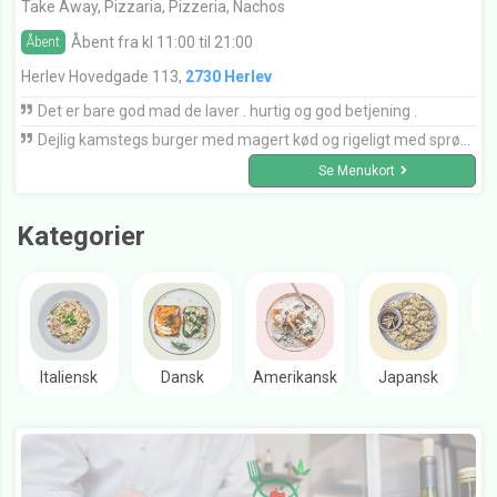
Take Away, Pizzaria, Pizzeria, Nachos
Åbent fra kl 11:00 til 21:00
Åbent
Herlev Hovedgade 113,
2730 Herlev
Det er bare god mad de laver . hurtig og god betjening .
Dejlig kamstegs burger med magert kød og rigeligt med sprøde svær. Hvidløgsbrød lækkert - hurtig og venlig levering. Kan varmt anbefales. Det er ikke sidste gang vi ringer til Farfars
Se Menukort
Kategorier
Italiensk
Dansk
Amerikansk
Japansk