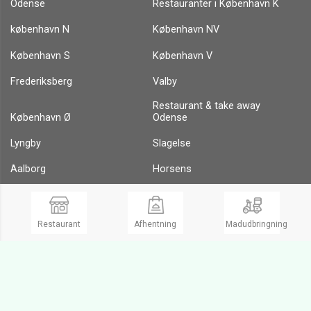
Odense
Restauranter i København K
københavn N
København NV
København S
København V
Frederiksberg
Valby
Restaurant & take away
København Ø
Odense
Lyngby
Slagelse
Aalborg
Horsens
Charlottenlund
Holbæk
Frederikssund
Søborg
Restaurant
Afhentning
Madudbringning
Ringsted
Pizza Hillerød
Take Away Restauranter i
Take Away Restauranter i
København Ø
København N
Dansk mad i København
Pizza Take away i københavn