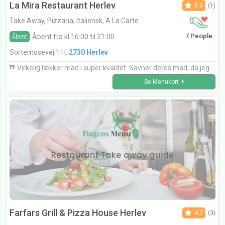
La Mira Restaurant Herlev
5.0
(1)
Take Away, Pizzaria, Italiensk, A La Carte
7 People
Åbent fra kl 16:00 til 21:00
Åbent
Sortemosevej 1 H,
2730 Herlev
Virkelig lækker mad i super kvalitet. Savner deres mad, da jeg ikke har været der længe. Det er også gode portioner, så man kan blive mæt. En rigtig hyggelig restaurant med en sød og god betjening.
Se Menukort
Farfars Grill & Pizza House Herlev
4.7
(3)