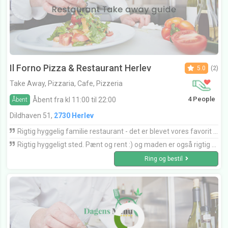
Il Forno Pizza & Restaurant Herlev
5.0
(2)
Take Away, Pizzaria, Cafe, Pizzeria
4 People
Åbent fra kl 11:00 til 22:00
Åbent
Dildhaven 51,
2730 Herlev
Rigtig hyggelig familie restaurant - det er blevet vores favorit sted i Herlev ???? Super betjening, dejlig mad for enhver smag og fornuftig pris ????
Rigtig hyggeligt sted. Pænt og rent :) og maden er også rigtig god. Det er ikke sidste gang jeg kommer i hvert fald.
Ring og bestil